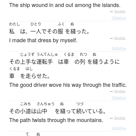
The ship wound in and out among the islands.
—
Tatoeba
Details ▸
わたし
ひとり
ふく
ぬ
私
は
一人で
その
服
を
縫った
、
。
I made that dress by myself.
—
Tatoeba
Details ▸
じょうず
うんてんしゅ
くるま
れつ
ぬ
その
上手な
運転手
は
車
の
列
を
縫う
ように
くるま
はし
車
を
走らせた
。
The good driver wove his way through the traffic.
—
Tatoeba
Details ▸
こみち
さんちゅう
ぬ
つづ
その
小道
は
山中
を
縫って
続いている
。
The path twists through the mountains.
—
Tatoeba
Details ▸
て
ぬ