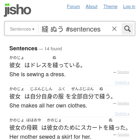
Forum
About
Theme
Log in
Sentences
▾
Sentences
— 14 found
かのじょ
ぬ
彼女
は
ドレス
を
縫っている
。
She is sewing a dress.
—
Tatoeba
Details ▸
かのじょ
じぶんじしん
ふく
ぜんぶ
じぶん
ぬ
彼女
は
自分自身
の
服
を
全部
自分で
縫う
。
She makes all her own clothes.
—
Tatoeba
Details ▸
かのじょ
ははおや
かのじょ
ぬ
彼女の
母親
は
彼女の
ために
スカート
を
縫った
。
Her mother sewed a skirt for her.
—
Tatoeba