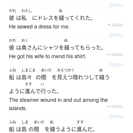
Details ▸
かれ
わたし
ぬ
彼
は
私
に
ドレス
を
縫って
くれた
。
He sewed a dress for me.
—
Tatoeba
Details ▸
かれ
おく
ぬ
彼
は
奥さん
に
シャツ
を
縫って
もらった
。
He got his wife to mend his shirt.
—
Tatoeba
Details ▸
ふね
しまじま
あいだ
みえつかく
ぬ
船
は
島々
の
間
を
見えつ隠れつ
して
縫う
すす
い
ように
進んで
行った
。
The steamer wound in and out among the
islands.
—
Tatoeba
Details ▸
ふね
しま
あいだ
ぬ
すす
船
は
島
の
間
を
縫う
ように
進んだ
。