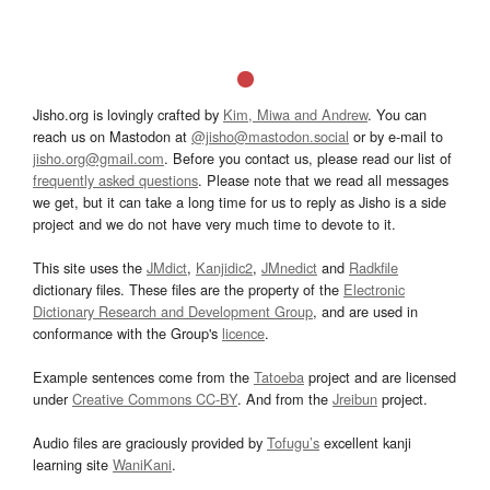
Jisho.org is lovingly crafted by
Kim, Miwa and Andrew
. You can
reach us on Mastodon at
@jisho@mastodon.social
or by e-mail to
jisho.org@gmail.com
. Before you contact us, please read our list of
frequently asked questions
. Please note that we read all messages
we get, but it can take a long time for us to reply as Jisho is a side
project and we do not have very much time to devote to it.
This site uses the
JMdict
,
Kanjidic2
,
JMnedict
and
Radkfile
dictionary files. These files are the property of the
Electronic
Dictionary Research and Development Group
, and are used in
conformance with the Group's
licence
.
Example sentences come from the
Tatoeba
project and are licensed
under
Creative Commons CC-BY
. And from the
Jreibun
project.
Audio files are graciously provided by
Tofugu’s
excellent kanji
learning site
WaniKani
.