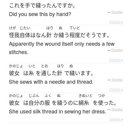
これ
を
手
で
縫った
んです
か
。
Did you sew this by hand?
—
Tatoeba
Details ▸
けが
じたい
はり
ぬ
ていど
怪我
自体
は
なん
針
か
縫う
程度
だ
そうです
。
Apparently the wound itself only needs a few
stitches.
—
Tatoeba
Details ▸
かのじょ
いと
とお
はり
ぬ
彼女
は
糸
を
通した
針
で
縫います
。
She sews with a needle and thread.
—
Tatoeba
Details ▸
かのじょ
じぶん
ふく
ぬ
きぬいと
つか
彼女
は
自分
の
服
を
縫う
のに
絹糸
を
使った
。
She used silk thread in sewing her dress.
—
Tatoeba
Details ▸