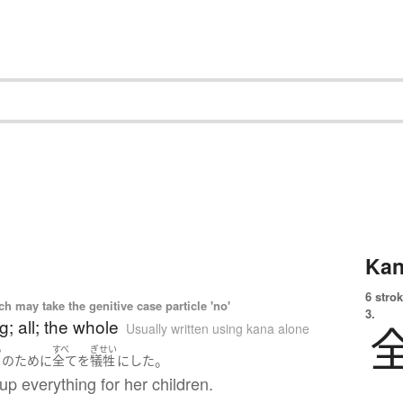
Kan
6 strok
 may take the genitive case particle 'no'
3.
g; all; the whole
Usually written using kana alone
も
すべ
ぎせい
。
供
の
ために
全て
を
犠牲
に
した
p everything for her children.