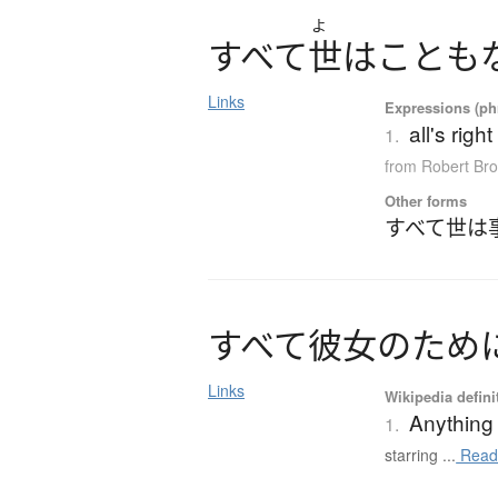
よ
す
べ
て
世
は
こ
と
も
Links
Expressions (phr
all's righ
1.
from Robert Br
Other forms
すべて世は
す
べ
て
彼女
の
た
め
Links
Wikipedia defini
Anything 
1.
starring ...
Read