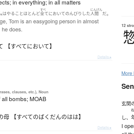
ects; in everything; in all matters
すべ
にんげん
ム
。
は
やる
こと
ほとんど
全てにおいて
のんびり
した
人間
だ
rge, Tom is an easygoing person in almost
12 str
g he does.
て 【すべてにおいて】
Details ▸
More
Sen
ases, clauses, etc.), Noun
f all bombs; MOAB
玄関
の母 【すべてのばくだんのはは】
し、
I ope
Details ▸
all t