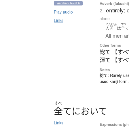
Adverb (fukushi
wanikani level 6
entirely; 
2.
Play audio
alone
Links
にんげん
すべ
人間
は
全
All men ar
Other forms
総て 【す
渾て 【す
Notes
総て: Rarely-use
used kanji form
すべ
全
て
に
お
い
て
Links
Expressions (phr