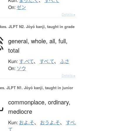
Kun:
まった.く
、
すべ.て
On:
ゼン
Details ▸
okes.
JLPT N2. Jōyō kanji, taught in grade
総
general,
whole,
all,
full,
total
Kun:
す.べて
、
すべ.て
、
ふさ
On:
ソウ
Details ▸
es.
JLPT N1. Jōyō kanji, taught in junior
凡
commonplace,
ordinary,
mediocre
Kun:
およ.そ
、
おうよ.そ
、
すべ.
て