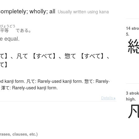
)
completely; wholly; all
Usually written using kana
びょうどう
14 str
。
て
平等
である
5.
e equal.
べて】
、
凡て 【すべて】
、
惣て 【すべて】
、
べて】
d kanji form. 凡て: Rarely-used kanji form. 惣て: Rarely-
. 渾て: Rarely-used kanji form.
3 strok
Details ▸
high.
ases, clauses, etc.)