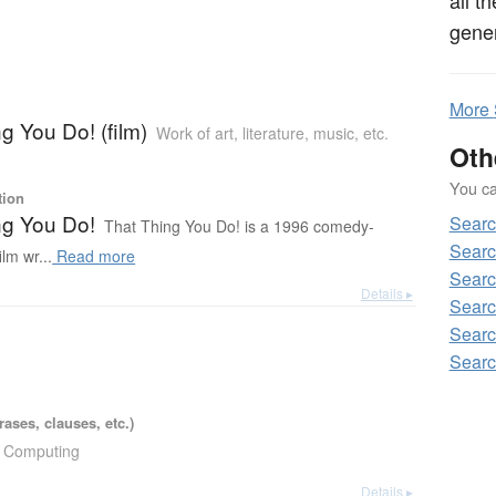
gener
More
g You Do! (film)
Work of art, literature, music, etc.
Oth
You can
tion
ng You Do!
Sear
That Thing You Do! is a 1996 comedy-
Searc
lm wr...
Read more
Sear
Details ▸
Searc
Sear
Sear
ases, clauses, etc.)
Computing
Details ▸