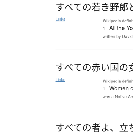
す
べ
て
の
若
き
野郎
Links
Wikipedia defini
All the 
1.
written by David
す
べ
て
の
赤
い
国
の
Links
Wikipedia defini
Women of
1.
was a Native A
す
べ
て
の
者
よ
、
立