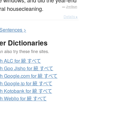
al housecleaning.
—
Jreibun
Details ▸
S
entences >
er Dictionaries
 also try these fine sites.
ch ALC for 綂 すべて
h Goo Jisho for 綂 すべて
ch Google.com for 綂 すべて
h Google.jp for 綂 すべて
ch Kotobank for 綂 すべて
ch Weblio for 綂 すべて