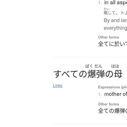
in all asp
1.
がい
、ト
概して
By and la
everythin
Other forms
全てに於い
ばく
だん
はは
す
べ
て
の
爆弾
の
母
Links
Expressions (phr
mother o
1.
Other forms
全ての爆弾