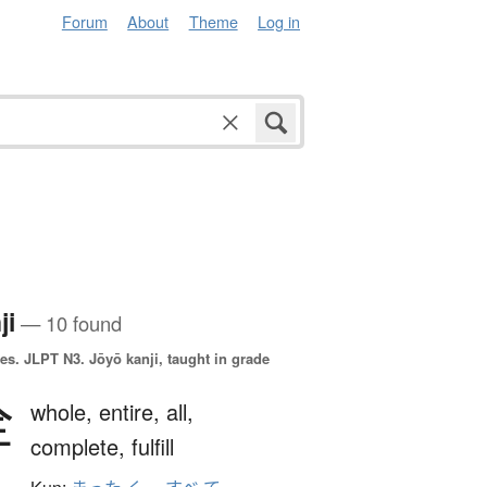
Forum
About
Theme
Log in
ji
— 10 found
es.
JLPT N3. Jōyō kanji, taught in grade
全
whole,
entire,
all,
complete,
fulfill