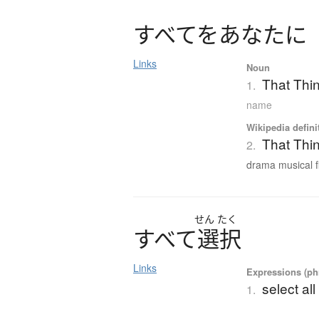
す
べ
て
を
あ
な
た
に
Links
Noun
That Thin
1.
name
Wikipedia defini
That Thi
2.
drama musical fi
せん
たく
す
べ
て
選択
Links
Expressions (phr
select all
1.