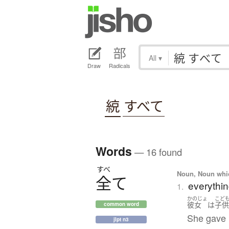
All
▾
Draw
Radicals
綂
すべて
Words
— 16 found
すべ
Noun, Noun which
全
て
everythin
1.
かのじょ
こど
彼女
は
子
common word
She gave u
jlpt n3