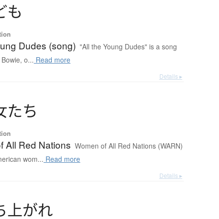
ど
も
tion
Young Dudes (song)
"All the Young Dudes" is a song
 Bowie, o...
Read more
Details ▸
女
た
ち
tion
 All Red Nations
Women of All Red Nations (WARN)
merican wom...
Read more
Details ▸
ち
上
が
れ