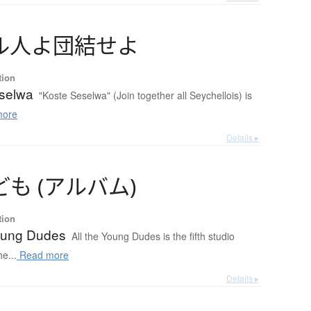
ル
人
よ
団結
せ
よ
tion
selwa
"Koste Seselwa" (Join together all Seychellois) is
more
Details ▸
ど
も
(
ア
ル
バ
ム
)
tion
Young Dudes
All the Young Dudes is the fifth studio
e...
Read more
Details ▸