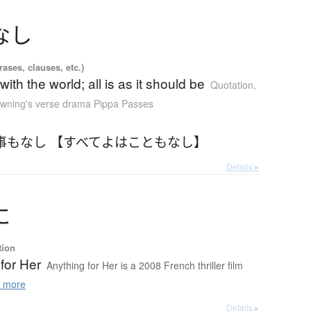
な
し
ases, clauses, etc.)
t with the world; all is as it should be
Quotation
,
owning's verse drama Pippa Passes
事もなし 【すべてよはこともなし】
Details ▸
に
tion
for Her
Anything for Her is a 2008 French thriller film
 more
Details ▸