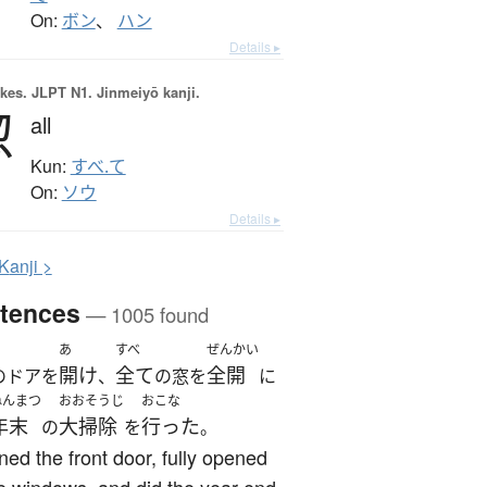
On:
ボン
、
ハン
Details ▸
okes.
JLPT N1. Jinmeiyō kanji.
惣
all
Kun:
すべ.て
On:
ソウ
Details ▸
K
anji >
tences
— 1005 found
あ
すべ
ぜんかい
開け
全て
全開
のドアを
、
の窓を
に
ねんまつ
おおそうじ
おこな
年末
大掃除
行った
の
を
。
ned the front door, fully opened
he windows, and did the year-end