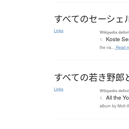
す
べ
て
の
セ
ー
シ
ェ
Links
Wikipedia defini
Koste Se
1.
the na...
Read 
す
べ
て
の
若
き
野郎
Links
Wikipedia defini
All the 
1.
album by Mott th