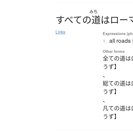
みち
す
べ
て
の
道
は
ロ
ー
Links
Expressions (phr
all roads
1.
Other forms
全ての道は
うず】
、
総ての道は
うず】
、
凡ての道は
うず】