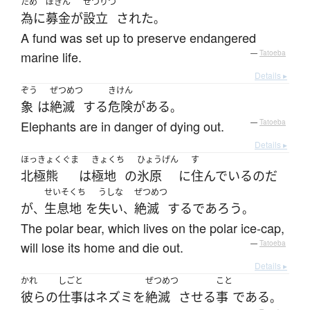
ため
ぼきん
せつりつ
為に
募金
が
設立
された
。
A fund was set up to preserve endangered
marine life.
—
Tatoeba
Details ▸
ぞう
ぜつめつ
きけん
象
は
絶滅
する
危険
が
ある
。
Elephants are in danger of dying out.
—
Tatoeba
Details ▸
ほっきょくぐま
きょくち
ひょうげん
す
北極熊
は
極地
の
氷原
に
住んでいる
のだ
せいそくち
うしな
ぜつめつ
が
生息地
を
失い
絶滅
する
であろう
、
、
。
The polar bear, which lives on the polar ice-cap,
will lose its home and die out.
—
Tatoeba
Details ▸
かれ
しごと
ぜつめつ
こと
彼らの
仕事
は
ネズミ
を
絶滅
させる
事
である
。