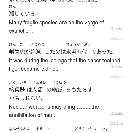
ひん
瀕している
。
Many fragile species are on the verge of
extinction.
—
Tatoeba
Details ▸
けんしこ
ぜつめつ
ひょうがじだい
剣歯虎
が
絶滅
した
の
は
氷河時代
であった
。
It was during the ice age that the saber-toothed
tiger became extinct.
—
Tatoeba
Details ▸
かくへいき
じんるい
ぜつめつ
核兵器
は
人類
の
絶滅
を
もたらす
かもしれない
。
Nuclear weapons may bring about the
annihilation of man.
—
Tatoeba
Details ▸
なんぜん
ねん
まえ
い
どうぶつたち
いま