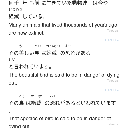
何千
年
も
前
に
生きていた
動物達
は
今や
ぜつめつ
絶滅
している
。
Many animals that lived thousands of years ago
are now extinct.
—
Tatoeba
Details ▸
うつく
とり
ぜつめつ
おそ
その
美しい
鳥
は
絶滅
の
恐れがある
とい
と言われています
。
The beautiful bird is said to be in danger of dying
out.
—
Tatoeba
Details ▸
とり
ぜつめつ
おそ
その
鳥
は
絶滅
の
恐れがある
といわれています
。
That species of bird is said to be in danger of
dying out.
—
Tatoeba