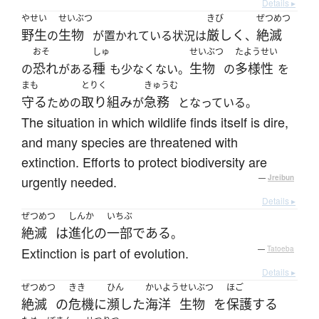
Details ▸
やせい
せいぶつ
きび
ぜつめつ
野生
生物
厳しく
絶滅
の
が置かれている状況は
、
おそ
しゅ
せいぶつ
たようせい
恐れ
種
生物
多様性
の
がある
も少なくない。
の
を
まも
とりく
きゅうむ
守る
取り組み
急務
ための
が
となっている。
The situation in which wildlife finds itself is dire,
and many species are threatened with
extinction. Efforts to protect biodiversity are
urgently needed.
—
Jreibun
Details ▸
ぜつめつ
しんか
いちぶ
絶滅
は
進化
の
一部
である
。
Extinction is part of evolution.
—
Tatoeba
Details ▸
ぜつめつ
きき
ひん
かいよう
せいぶつ
ほご
絶滅
の
危機
に
瀕した
海洋
生物
を
保護
する