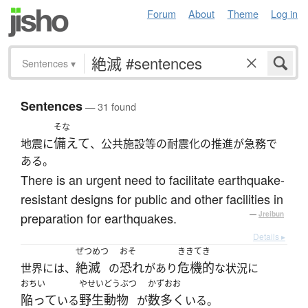
Forum
About
Theme
Log in
Sentences
▾
Sentences
— 31 found
そな
備えて
地震に
、公共施設等の耐震化の推進が急務で
ある。
There is an urgent need to facilitate earthquake-
resistant designs for public and other facilities in
preparation for earthquakes.
—
Jreibun
Details ▸
ぜつめつ
おそ
ききてき
絶滅
恐れ
危機的
世界には、
の
があり
な状況に
おちい
やせいどうぶつ
かずおお
陥って
野生動物
数多く
いる
が
いる。