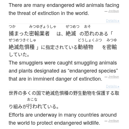
There are many endangered wild animals facing
the threat of extinction in the world.
—
Jreibun
Details ▸
つか
みつゆぎょうしゃ
ぜつめつ
おそ
捕まった
密輸業者
絶滅
恐れ
は、
の
のある「
ぜつめつきぐしゅ
どうしょくぶつ
みつゆ
絶滅危惧種
動植物
密輸
」に指定されている
を
していた。
The smugglers were caught smuggling animals
and plants designated as “endangered species”
that are in imminent danger of extinction.
—
Jreibun
Details ▸
世界の多くの国で絶滅危惧種の野生動物を保護する取
おこな
行われて
り組みが
いる。
Efforts are underway in many countries around
the world to protect endangered wildlife.
—
Jreibun