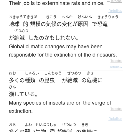
Their job is to exterminate rats and mice.
—
Tatoeba
Details ▸
ちきゅう
てき
きぼ
きこう
へんか
げんいん
きょうりゅう
地球
的
規模
の
気候
の
変化
が
原因
で
恐竜
ぜつめつ
が
絶滅
した
の
かもしれない
。
Global climatic changes may have been
responsible for the extinction of the dinosaurs.
—
Tatoeba
Details ▸
おお
しゅるい
こんちゅう
ぜつめつ
きき
多く
の
種類
の
昆虫
が
絶滅
の
危機
に
ひん
瀕している
。
Many species of insects are on the verge of
extinction.
—
Tatoeba
Details ▸
おお
よわ
せいぶつ
しゅ
ぜつめつ
きき
多く
の
弱い
生物
種
が
絶滅
の
危機
に