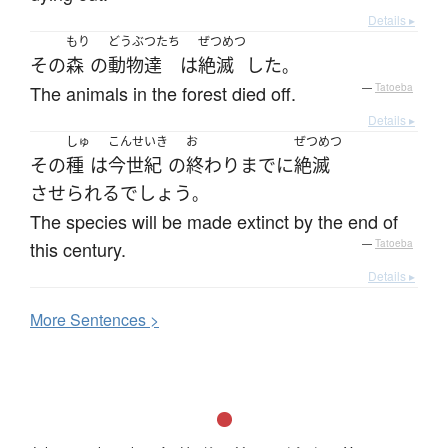
Details ▸
もり
どうぶつたち
ぜつめつ
その
森
の
動物達
は
絶滅
した
。
The animals in the forest died off.
—
Tatoeba
Details ▸
しゅ
こんせいき
お
ぜつめつ
その
種
は
今世紀
の
終わりまで
に
絶滅
させられる
でしょう
。
The species will be made extinct by the end of
this century.
—
Tatoeba
Details ▸
More
S
entences >