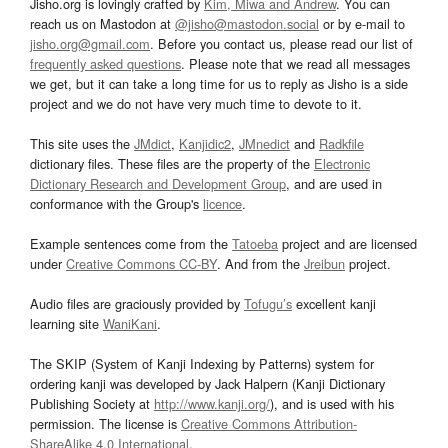
Jisho.org is lovingly crafted by
Kim, Miwa and Andrew
. You can
reach us on Mastodon at
@jisho@mastodon.social
or by e-mail to
jisho.org@gmail.com
. Before you contact us, please read our list of
frequently asked questions
. Please note that we read all messages
we get, but it can take a long time for us to reply as Jisho is a side
project and we do not have very much time to devote to it.
This site uses the
JMdict
,
Kanjidic2
,
JMnedict
and
Radkfile
dictionary files. These files are the property of the
Electronic
Dictionary Research and Development Group
, and are used in
conformance with the Group's
licence
.
Example sentences come from the
Tatoeba
project and are licensed
under
Creative Commons CC-BY
. And from the
Jreibun
project.
Audio files are graciously provided by
Tofugu’s
excellent kanji
learning site
WaniKani
.
The SKIP (System of Kanji Indexing by Patterns) system for
ordering kanji was developed by Jack Halpern (Kanji Dictionary
Publishing Society at
http://www.kanji.org/
), and is used with his
permission. The license is
Creative Commons Attribution-
ShareAlike 4.0 International
.