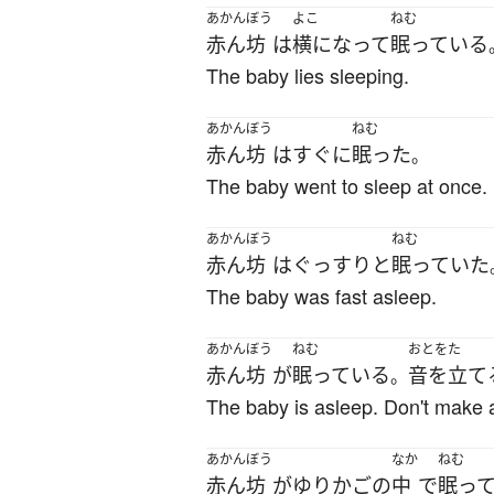
あかんぼう
よこ
ねむ
赤ん坊
は
横になって
眠っている
The baby lies sleeping.
あかんぼう
ねむ
赤ん坊
は
すぐに
眠った
。
The baby went to sleep at once.
あかんぼう
ねむ
赤ん坊
は
ぐっすりと
眠っていた
The baby was fast asleep.
あかんぼう
ねむ
おとをた
赤ん坊
が
眠っている
音を立て
。
The baby is asleep. Don't make 
あかんぼう
なか
ねむ
赤ん坊
が
ゆりかご
の
中
で
眠っ