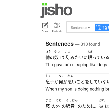
Sentences
▾
Draw
Radicals
Sentences
— 313 found
ほか
やつ
いぬ
ねむ
他の
奴
は
犬
みたいに
眠ってい
The guys are sleeping like dogs.
むすこ
なに
わる
息子
が
何か
悪い
こと
を
していな
When my son is doing nothing ba
まど
そと
そうおん
かれ
窓
の
外
の
騒音
の
ために
彼
、