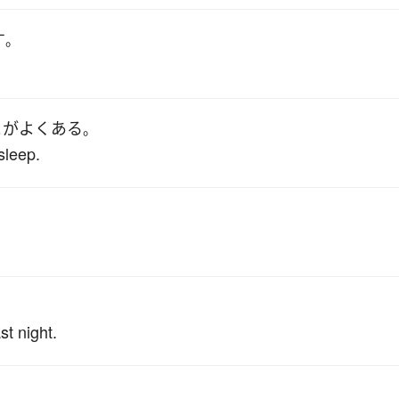
す
。
と
が
よくある
。
sleep.
。
st night.