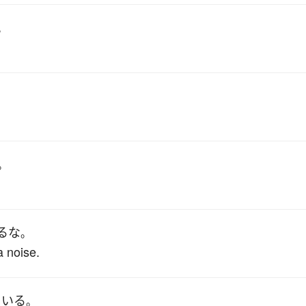
。
。
る
な
。
a noise.
ている
。