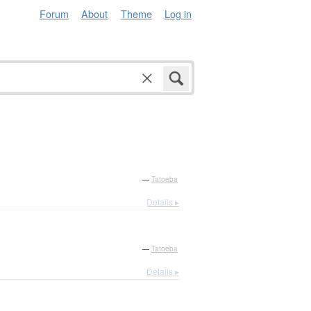
Forum
About
Theme
Log in
—
Tatoeba
Details ▸
—
Tatoeba
Details ▸