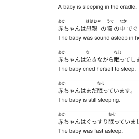
A baby is sleeping in the cradle.
あか
ははおや
うで
なか
赤ちゃん
は
母親
の
腕
の
中
で
ぐ
The baby was sound asleep in h
あか
な
ねむ
赤ちゃん
は
泣き
ながら
眠って
し
The baby cried herself to sleep.
あか
ねむ
赤ちゃん
は
まだ
眠っています
。
The baby is still sleeping.
あか
ねむ
赤ちゃん
は
ぐっすり
眠っていま
The baby was fast asleep.