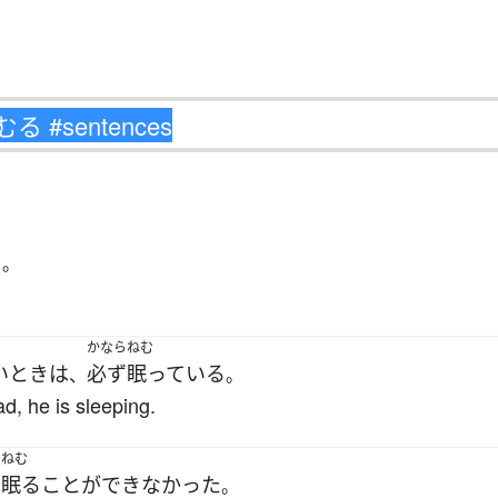
る
。
かなら
ねむ
い
とき
は
必ず
眠っている
、
。
d, he is sleeping.
ねむ
は
眠る
ことができなかった
。