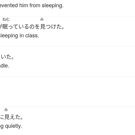
evented him from sleeping.
ねむ
み
が
眠っている
の
を
見つけた
。
leeping in class.
ていた
。
dle.
み
に
見えた
。
 quietly.