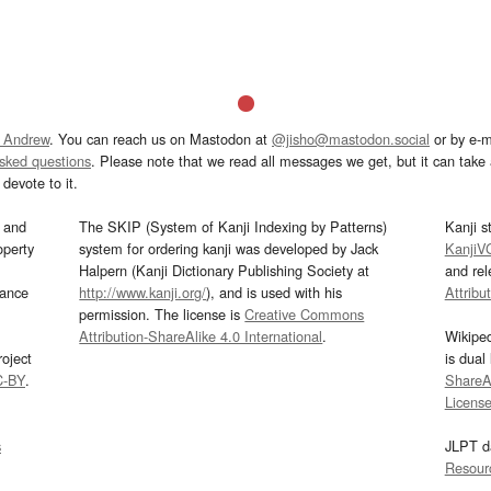
 Andrew
. You can reach us on Mastodon at
@jisho@mastodon.social
or by e-m
asked questions
. Please note that we read all messages we get, but it can take a
devote to it.
and
The SKIP (System of Kanji Indexing by Patterns)
Kanji s
operty
system for ordering kanji was developed by Jack
KanjiV
Halpern (Kanji Dictionary Publishing Society at
and re
mance
http://www.kanji.org/
), and is used with his
Attribu
permission. The license is
Creative Commons
Attribution-ShareAlike 4.0 International
.
Wikipe
oject
is dual
C-BY
.
ShareAl
Licens
s
JLPT d
Resour