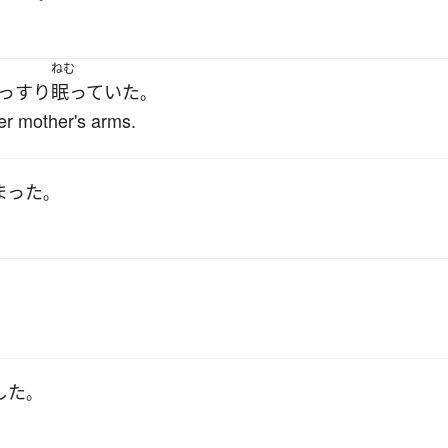
ねむ
っすり
眠っていた
。
er mother's arms.
まった
。
した
。