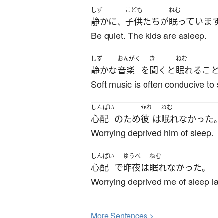
しず
こども
ねむ
静かに
子供たち
が
眠っていま
、
Be quiet. The kids are asleep.
しず
おんがく
き
ねむ
静かな
音楽
を
聞く
と
眠れる
こ
Soft music is often conducive to 
しんぱい
かれ
ねむ
心配
の
ため
彼
は
眠れなかった
Worrying deprived him of sleep.
しんぱい
ゆうべ
ねむ
心配
で
昨夜
は
眠れなかった
。
Worrying deprived me of sleep la
More
S
entences >