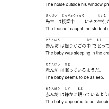
The noise outside his window pr
せんせい
じゅぎょうちゅう
せいと
先生
は
授業中
に
その
生徒
The teacher caught the student s
あかんぼう
なか
ねむ
赤ん坊
は
揺りかご
の
中
で
眠っ
The baby was sleeping in the cra
あかんぼう
ねむ
赤ん坊
は
眠っている
ようだ
。
The baby seems to be asleep.
あかんぼう
しず
ねむ
赤ん坊
は
静かに
眠っている
よう
The baby appeared to be sleeping