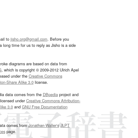
ail to
jisho.org@gmail.com
. Before you
 long time for us to reply as Jisho is a side
troke diagrams are based on data from
G
, which is copyright © 2009-2012 Ulrich Apel
leased under the
Creative Commons
tion-Share Alike 3.0
license.
dia data comes from the
DBpedia
project and
 licensed under
Creative Commons Attribution-
ike 3.0
and
GNU Free Documentation
e
.
ata comes from
Jonathan Waller‘s
JLPT
ces
page.