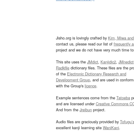
Jisho.org is lovingly crafted by
Kim, Miwa and
contact us, please read our list of
frequently 
project and we do not have very much time to 
This site uses the
JMdict
,
Kanjidic2
,
JMnedict
Radkfile
dictionary files. These files are the pr
of the
Electronic Dictionary Research and
Development Group
, and are used in confor
with the Group's
licence
.
Example sentences come from the
Tatoeba
pr
and are licensed under
Creative Commons C
And from the
Jreibun
project.
Audio files are graciously provided by
Tofugu’
excellent kanji learning site
WaniKani
.