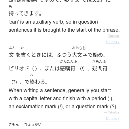
can
、
も
持ってきます
。
'can' is an auxiliary verb, so in question
sentences it is brought to the start of the phrase.
—
Tatoeba
Details ▸
ぶん
か
おおもじ
文
を
書く
とき
には
ふつう
大文字
で
始め
、
、
かんたんふ
ぎもんふ
ピリオド
または
感嘆符
疑問符
（.）、
（!）、
お
で
終わる
（?）、
。
When writing a sentence, generally you start
with a capital letter and finish with a period (.),
an exclamation mark (!), or a question mark (?).
—
Tatoeba
Details ▸
ぎもん
ひょうかい