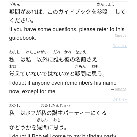
ぎもん
さんしょう
疑問
が
あれば
この
ガイドブック
を
参照
して
、
ください
。
If you have some questions, please refer to this
guidebook.
—
Tatoeba
Details ▸
わたし
わたし
いがい
だれ
かれ
なまえ
私
は
私
以外
に
誰も
彼の
名前
さえ
おぼ
ぎもん
おも
覚えていない
ではない
か
と
疑問
に
思う
。
I doubt if anyone even remembers his name
now, except for me.
—
Tatoeba
Details ▸
わたし
わたし
たんじょう
私
は
が
私の
誕生パーティー
に
くる
ボブ
ぎもん
おも
かどうか
を
疑問
に
思う
。
I doubt if Bob will come to my birthday party.