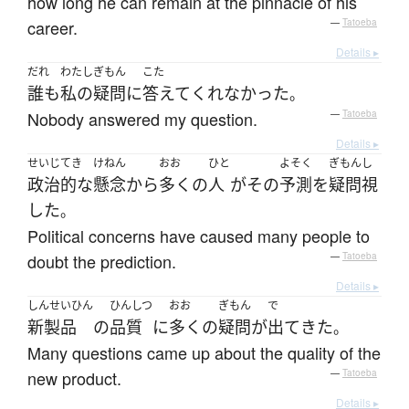
how long he can remain at the pinnacle of his
career.
—
Tatoeba
Details ▸
だれ
わたし
ぎもん
こた
誰も
私の
疑問
に
答えて
くれなかった
。
Nobody answered my question.
—
Tatoeba
Details ▸
せいじてき
けねん
おお
ひと
よそく
ぎもんし
政治的な
懸念
から
多く
の
人
が
その
予測
を
疑問視
した
。
Political concerns have caused many people to
doubt the prediction.
—
Tatoeba
Details ▸
しんせいひん
ひんしつ
おお
ぎもん
で
新製品
の
品質
に
多く
の
疑問
が
出て
きた
。
Many questions came up about the quality of the
new product.
—
Tatoeba
Details ▸