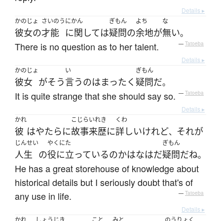
Details ▸
かのじょ
さいのう
にかん
ぎもん
よち
な
彼女の
才能
に関して
は
疑問
の
余地
が
無い
。
There is no question as to her talent.
—
Tatoeba
Details ▸
かのじょ
い
ぎもん
彼女
が
そう
言う
の
は
まったく
疑問
だ
。
It is quite strange that she should say so.
—
Tatoeba
Details ▸
かれ
こじらいれき
くわ
彼
は
やたらに
故事来歴
に
詳しい
けれど
それ
が
、
じんせい
やくにた
ぎもん
人生
の
役に立っている
の
か
はなはだ
疑問
だ
ね
。
He has a great storehouse of knowledge about
historical details but I seriously doubt that's of
any use in life.
—
Tatoeba
Details ▸
かれ
しょうじき
こと
みと
のうりょく