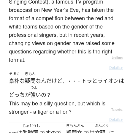
Singing Contest), a famous TV program
broadcast on New Year’s Eve, has taken the
format of a competition between the red and
white teams based on the gender of the
professional singers, but in recent years,
changing views on gender have raised some
questions regarding whether this is the right
format.
—
Jreibun
Details ▸
そぼく
ぎもん
素朴な
疑問
なんだ
けど
トラ
と
ライオン
は
、・・・
つよ
どっち
が
強い
の
？
This may be a silly question, but which is
stronger - a tiger or a lion?
—
Tatoeba
Details ▸
じょどうし
ぎもんぶん
ぶんとう
は
助動詞
です
ので
疑問文
で
は
文頭
に