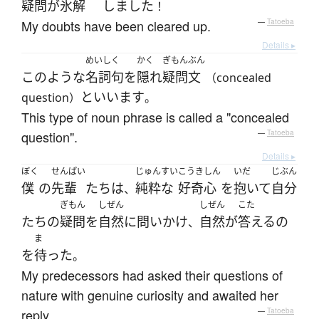
疑問
が
氷解
しました
！
My doubts have been cleared up.
—
Tatoeba
Details ▸
めいしく
かく
ぎもんぶん
このような
名詞句
を
隠れ
疑問文
（concealed
と
いいます
question）
。
This type of noun phrase is called a "concealed
question".
—
Tatoeba
Details ▸
ぼく
せんぱい
じゅんすい
こうきしん
いだ
じぶん
僕
の
先輩
たち
は
純粋な
好奇心
を
抱いて
自分
、
ぎもん
しぜん
しぜん
こた
たち
の
疑問
を
自然に
問いかけ
自然
が
答える
の
、
ま
を
待った
。
My predecessors had asked their questions of
nature with genuine curiosity and awaited her
reply.
—
Tatoeba