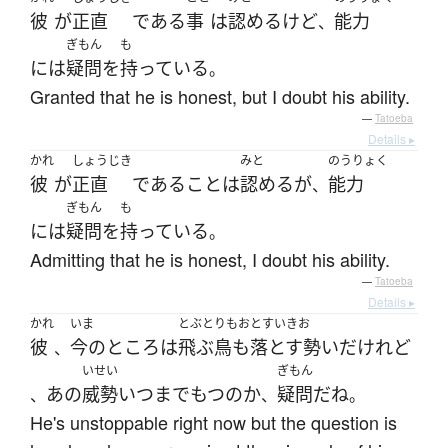
彼
が
正直
である
事
は
認める
けど
能力
、
ぎもん
も
には
疑問
を
持っている
。
Granted that he is honest, but I doubt his ability.
—
Tatoeba
Details ▸
かれ
しょうじき
みと
のうりょく
彼
が
正直
である
こと
は
認める
が
能力
、
ぎもん
も
には
疑問
を
持っている
。
Admitting that he is honest, I doubt his ability.
—
Tatoeba
Details ▸
かれ
いま
とぶとりもおとすいきお
彼
今のところ
は
飛ぶ鳥も落とす勢い
だ
けれど
、
いせい
ぎもん
あの
威勢
いつ
まで
もつ
の
か
疑問
だ
ね
、
、
。
He's unstoppable right now but the question is