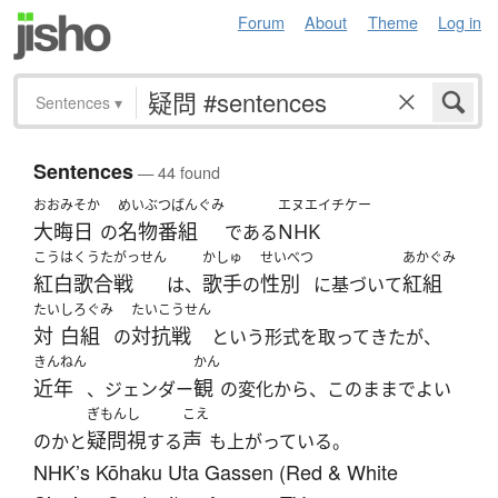
Forum
About
Theme
Log in
Sentences
▾
Sentences
— 44 found
おおみそか
めいぶつばんぐみ
エヌエイチケー
大晦日
名物番組
NHK
の
である
こうはくうたがっせん
かしゅ
せいべつ
あかぐみ
紅白歌合戦
歌手
性別
紅組
は、
の
に基づいて
たい
しろぐみ
たいこうせん
対
白組
対抗戦
の
という形式を取ってきたが、
きんねん
かん
近年
観
、ジェンダー
の変化から、このままでよい
ぎもんし
こえ
疑問視
声
のかと
する
も上がっている。
NHK’s Kōhaku Uta Gassen (Red & White