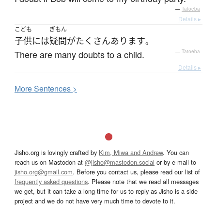
—
Tatoeba
Details ▸
こども
ぎもん
子供
には
疑問
が
たくさん
あります
。
There are many doubts to a child.
—
Tatoeba
Details ▸
More
S
entences >
Jisho.org is lovingly crafted by
Kim, Miwa and Andrew
. You can
reach us on Mastodon at
@jisho@mastodon.social
or by e-mail to
jisho.org@gmail.com
. Before you contact us, please read our list of
frequently asked questions
. Please note that we read all messages
we get, but it can take a long time for us to reply as Jisho is a side
project and we do not have very much time to devote to it.