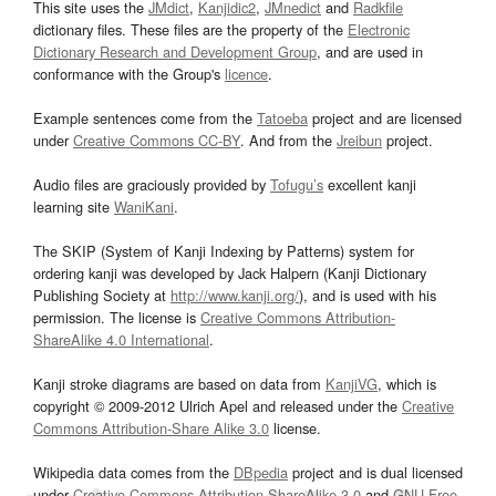
This site uses the
JMdict
,
Kanjidic2
,
JMnedict
and
Radkfile
dictionary files. These files are the property of the
Electronic
Dictionary Research and Development Group
, and are used in
conformance with the Group's
licence
.
Example sentences come from the
Tatoeba
project and are licensed
under
Creative Commons CC-BY
. And from the
Jreibun
project.
Audio files are graciously provided by
Tofugu’s
excellent kanji
learning site
WaniKani
.
The SKIP (System of Kanji Indexing by Patterns) system for
ordering kanji was developed by Jack Halpern (Kanji Dictionary
Publishing Society at
http://www.kanji.org/
), and is used with his
permission. The license is
Creative Commons Attribution-
ShareAlike 4.0 International
.
Kanji stroke diagrams are based on data from
KanjiVG
, which is
copyright © 2009-2012 Ulrich Apel and released under the
Creative
Commons Attribution-Share Alike 3.0
license.
Wikipedia data comes from the
DBpedia
project and is dual licensed
under
Creative Commons Attribution-ShareAlike 3.0
and
GNU Free