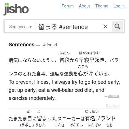
Forum
About
Theme
Log in
Sentences
▾
Sentences
— 14 found
ふだん
はやねはやお
普段
早寝早起き
病気にならないように、
から
、バラ
こころ
心がけて
ンスのとれた食事、適度な運動を
いる。
To prevent illness, I always try to go to bed early,
get up early, eat a well-balanced diet, and
exercise moderately.
—
Jreibun
Details ▸
め
と
ゆうめい
目
留まった
有名ブランド
たまたま
に
スニーカーは
コラボしょうひん
こんき
げんてい
はんばい
もじ