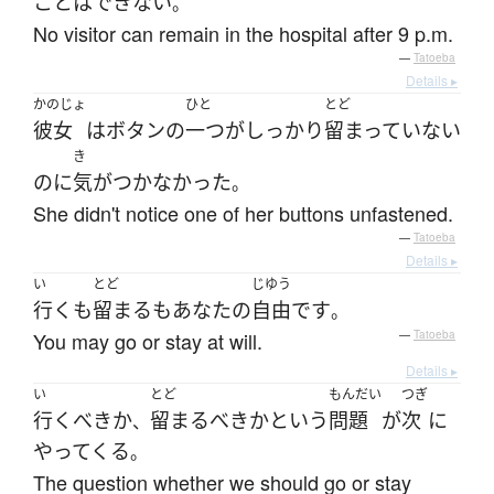
ことはできない
。
No visitor can remain in the hospital after 9 p.m.
—
Tatoeba
Details ▸
かのじょ
ひと
とど
彼女
は
ボタン
の
一つ
が
しっかり
留まっていない
き
のに
気がつかなかった
。
She didn't notice one of her buttons unfastened.
—
Tatoeba
Details ▸
い
とど
じゆう
行く
も
留まる
も
あなた
の
自由
です
。
You may go or stay at will.
—
Tatoeba
Details ▸
い
とど
もんだい
つぎ
行く
べき
か
留まる
べき
か
という
問題
が
次
に
、
やってくる
。
The question whether we should go or stay