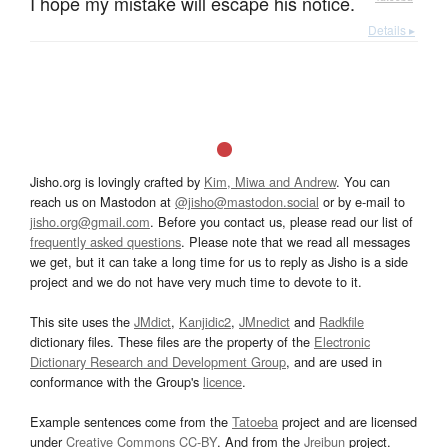
I hope my mistake will escape his notice.
Details ▸
Jisho.org is lovingly crafted by
Kim, Miwa and Andrew
. You can
reach us on Mastodon at
@jisho@mastodon.social
or by e-mail to
jisho.org@gmail.com
. Before you contact us, please read our list of
frequently asked questions
. Please note that we read all messages
we get, but it can take a long time for us to reply as Jisho is a side
project and we do not have very much time to devote to it.
This site uses the
JMdict
,
Kanjidic2
,
JMnedict
and
Radkfile
dictionary files. These files are the property of the
Electronic
Dictionary Research and Development Group
, and are used in
conformance with the Group's
licence
.
Example sentences come from the
Tatoeba
project and are licensed
under
Creative Commons CC-BY
. And from the
Jreibun
project.