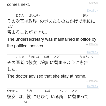
comes next.
—
Tatoeba
Details ▸
じかん
せいかい
ちい
その
次官
は
政界
の
ボス
たち
の
おかげで
地位
に
とど
留まる
ことができた
。
The undersecretary was maintained in office by
the political bosses.
—
Tatoeba
Details ▸
いしゃ
かのじょ
いえ
とど
ちゅうこく
その
医者
は
彼女
が
家
に
留まる
ように
忠告
した
。
The doctor advised that she stay at home.
—
Tatoeba
Details ▸
かのじょ
かれ
いま
ところ
とど
彼女
は
彼
に
ぜひ
今
いる
所
に
留まって
、
い