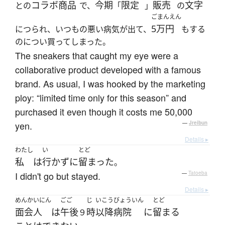
コラボ商品
今期
限定
販売
文字
との
で、
「
」
の
ごまんえん
5万円
につられ、いつもの悪い病気が出て、
もする
のについ買ってしまった。
The sneakers that caught my eye were a
collaborative product developed with a famous
brand. As usual, I was hooked by the marketing
ploy: “limited time only for this season” and
purchased it even though it costs me 50,000
yen.
—
Jreibun
Details ▸
わたし
い
とど
私
は
行かず
に
留まった
。
I didn't go but stayed.
—
Tatoeba
Details ▸
めんかいにん
ごご
じ
いこう
びょういん
とど
面会人
は
午後
時
以降
病院
に
留まる
９