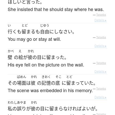
ほしい
と
言った
。
She insisted that he should stay where he was.
—
Tatoeba
Details ▸
い
とど
じゆう
行く
も
留まる
も
自由
に
し
なさい
。
You may go or stay at will.
—
Tatoeba
Details ▸
かべ
え
かれ
壁
の
絵
が
彼の
目に留まった
。
His eye fell on the picture on the wall.
—
Tatoeba
Details ▸
ばめん
かれ
きおく
そこ
とど
その
場面
は
彼
の
記憶
の
底
に
留まっていた
。
The scene was embedded in his memory.
—
Tatoeba
Details ▸
わたし
あやま
かれ
私の
誤り
が
彼の
目に留まら
なければ
よい
が
。
—
Tatoeba