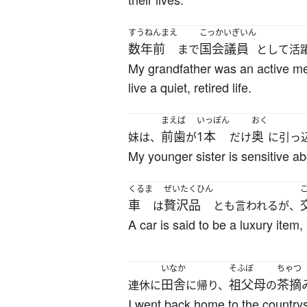
すうねんまえ
こっかいぎいん
数年前
国会議員
まで
として活
My grandfather was an active mem
live a quiet, retired life.
まえば
いっぽん
おく
前歯
1本
奥
妹は、
が
だけ
に引っ
My younger sister is sensitive ab
くるま
ぜいたくひん
車
贅沢品
は
とも言われるが、
A car is said to be a luxury item,
いなか
そふぼ
ちゃつ
田舎
祖父母
茶摘
連休に
に帰り、
の
I went back home to the countrys