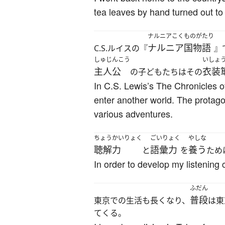
tea leaves by hand turned out t
ナルニアこくものがたり
ナルニア国物語
C.S.ルイスの『
』
しゅじんこう
いしょ
主人公
衣装
の子どもたちはその
In C.S. Lewis’s The Chronicles o
enter another world. The protago
various adventures.
ちょうかいりょく
ごいりょく
やしな
聴解力
語彙力
養う
と
を
ため
In order to develop my listening 
ふだん
普段
東京での生活も長くなり、
は東
てくる。