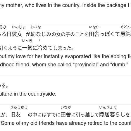
y mother, who lives in the country. Inside the package I
るひ
かのじょ
おさな
いなか
ぐどん
ある日
彼女
幼なじみ
田舎っぽくて
愚鈍
が
の女の子のことを
いっき
さ
一気
冷めて
引くように
に
しまった。
 but my love for her instantly evaporated like the ebbing 
ildhood friend, whom she called “provincial” and “dumb.”
いる。
lture in the countryside.
きゅうゆう
いなか
いんきょぐ
旧友
田舎
隠居暮らし
たが、
の中にはすでに
に引っ越して
を
t. Some of my old friends have already retired to the coun