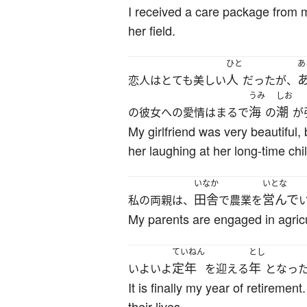
I received a care package from m
her field.
ひと
あ
人
恋人はとても美しい
だったが、
うみ
しお
海
潮
の彼女への愛情はまるで
の
が
My girlfriend was very beautiful,
her laughing at her long-time ch
いなか
いとな
田舎
営んで
私の両親は、
で農業を
My parents are engaged in agricu
ていねん
とし
定年
年
いよいよ
を迎える
となっ
It is finally my year of retiremen
their lives.