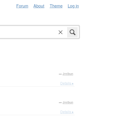
Forum
About
Theme
Log in
—
Jreibun
Details ▸
—
Jreibun
Details ▸