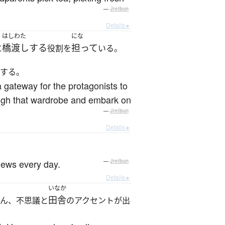
—
Jreibun
Details ▸
はしわた
にな
橋渡しする
担って
に
役割を
いる。
する。
 gateway for the protagonists to
rough that wardrobe and embark on
—
Jreibun
Details ▸
 news every day.
—
Jreibun
Details ▸
いなか
田舎
ん、不思議と
のアクセントが出