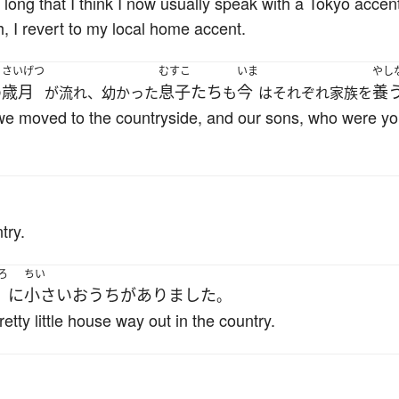
o long that I think I now usually speak with a Tokyo acce
, I revert to my local home accent.
さいげつ
むすこ
いま
やし
歳月
息子たち
今
養
の
が流れ、幼かった
も
はそれぞれ家族を
we moved to the countryside, and our sons, who were yo
try.
ろ
ちい
に
小さい
おうち
が
ありました
。
tty little house way out in the country.
。