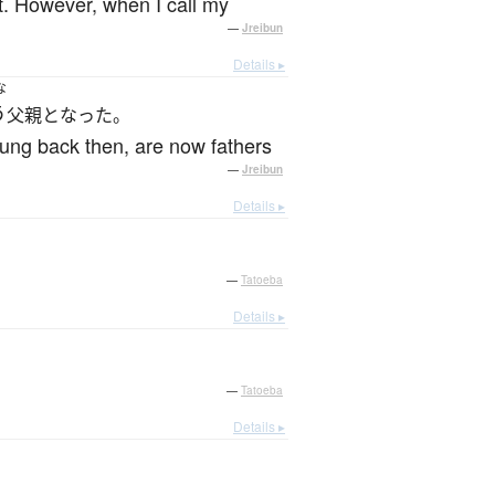
nt. However, when I call my
—
Jreibun
Details ▸
な
う
父親となった。
ung back then, are now fathers
—
Jreibun
Details ▸
—
Tatoeba
Details ▸
—
Tatoeba
Details ▸