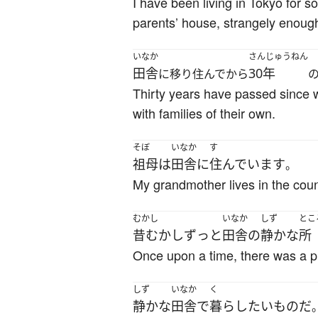
I have been living in Tokyo for s
parents’ house, strangely enough
いなか
さんじゅうねん
田舎
30年
に移り住んでから
Thirty years have passed since 
with families of their own.
そぼ
いなか
す
祖母
は
田舎
に
住んでいます
。
My grandmother lives in the coun
むかし
いなか
しず
とこ
昔むかし
ずっと
田舎
の
静かな
所
Once upon a time, there was a pre
しず
いなか
く
静かな
田舎
で
暮らし
たい
もの
だ