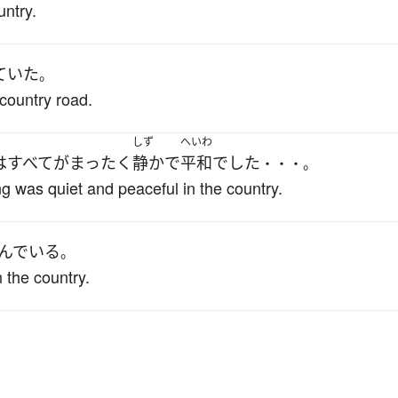
untry.
ていた
。
country road.
しず
へいわ
は
すべて
が
まったく
静か
で
平和
でした
・・・。
ng was quiet and peaceful in the country.
んでいる
。
n the country.