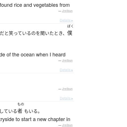
 found rice and vegetables from
—
Jreibun
Details ▸
ぼく
僕
だと笑っているのを聞いたとき、
tide of the ocean when I heard
—
Jreibun
Details ▸
—
Jreibun
Details ▸
もの
者
している
もいる。
tryside to start a new chapter in
—
Jreibun