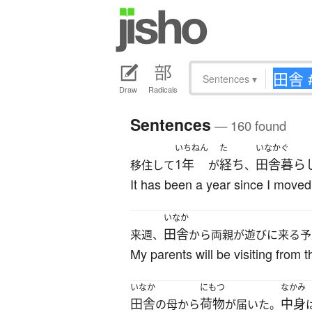
Sentences
▾
Draw
Radicals
Sentences
— 160 found
いちねん
た
いなかぐ
1年
経ち
田舎暮ら
移住して
が
、
It has been a year since I moved
いなか
田舎
来週、
から両親が遊びに来る予
My parents will be visiting from 
いなか
にもつ
なかみ
田舎
荷物
中身
の母から
が届いた。