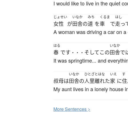
I would like to live in the quiet co
じょせい
いなか
みち
くるま
はし
女性
が
田舎
の
道
を
車
で
走っ
A woman was driving a car on a 
はる
いなか
春
です
そして
この
田舎
で
・・・
It was springtime... and everythi
いなか
ひとざとはな
いえ
す
叔母
は
田舎
の
人里離れた
家
に
住
My aunt lives in a lonely house i
More
S
entences >