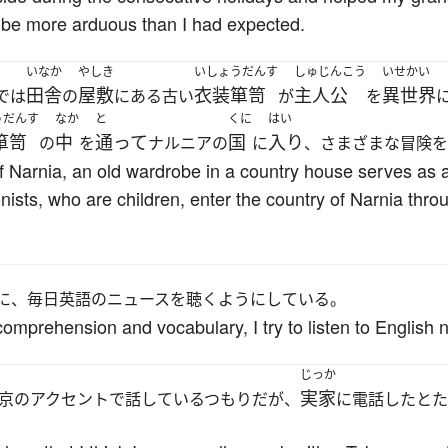
o be more arduous than I had expected.
いなか
やしき
いしょうだんす
しゅじんこう
いせかい
田舎
屋敷
衣装箪笥
主人公
異世界
では
の
にある古い
が
を
うだんす
なか
と
くに
はい
箪笥
中
通って
国
入り
の
を
ナルニアの
に
、さまざまな冒険を
f Narnia, an old wardrobe in a country house serves as a
nists, who are children, enter the country of Narnia th
に、毎日英語のニュースを聴くようにしている。
comprehension and vocabulary, I try to listen to English
じっか
実家
京のアクセントで話しているつもりだが、
に電話したとた