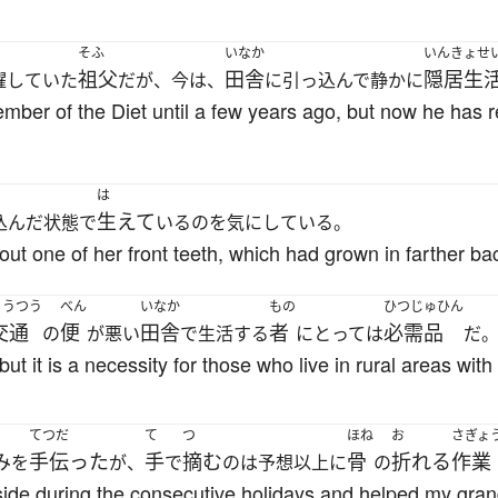
そふ
いなか
いんきょせ
祖父
田舎
隠居生
躍していた
だが、今は、
に引っ込んで静かに
ber of the Diet until a few years ago, but now he has re
は
生えて
込んだ状態で
いるのを気にしている。
out one of her front teeth, which had grown in farther ba
こうつう
べん
いなか
もの
ひつじゅひん
交通
便
田舎
者
必需品
の
が悪い
で生活する
にとっては
だ
 but it is a necessity for those who live in rural areas wit
てつだ
て
つ
ほね
お
さぎょ
み
手伝った
手
摘む
骨
折れる
作業
を
が、
で
のは予想以上に
の
ide during the consecutive holidays and helped my grand