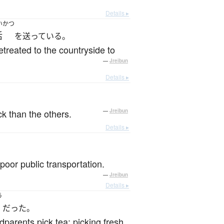
Details ▸
いかつ
活
を送っている。
treated to the countryside to
—
Jreibun
Details ▸
ck than the others.
—
Jreibun
Details ▸
。
h poor public transportation.
—
Jreibun
Details ▸
う
だった。
parents pick tea; picking fresh