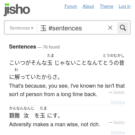
Forum
About
Theme
Log in
Sentences
▾
Sentences
— 76 found
たま
とうのむかし
こいつ
が
そんな
玉
じゃない
こと
なんて
とうの昔
わ
に
解っていた
から
さ
。
That's because, you see, I've known he isn't that
sort of person from a long time back.
—
Tatoeba
Details ▸
かんなん
なんじ
たま
艱難
汝
を
玉
に
す
。
Adversity makes a man wise, not rich.
—
Tatoeba
Details ▸