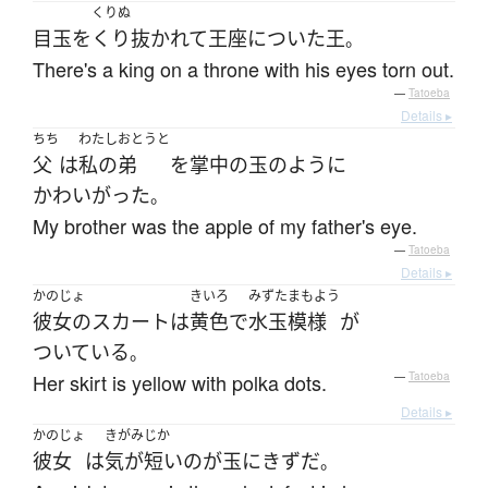
くりぬ
目玉
を
くり抜かれて
王座
に
ついた
王
。
There's a king on a throne with his eyes torn out.
—
Tatoeba
Details ▸
ちち
わたし
おとうと
父
は
私の
弟
を
掌中の玉
のように
かわいがった
。
My brother was the apple of my father's eye.
—
Tatoeba
Details ▸
かのじょ
きいろ
みずたまもよう
彼女の
スカート
は
黄色
で
水玉模様
が
ついている
。
Her skirt is yellow with polka dots.
—
Tatoeba
Details ▸
かのじょ
きがみじか
彼女
は
気が短い
の
が
玉にきず
だ
。