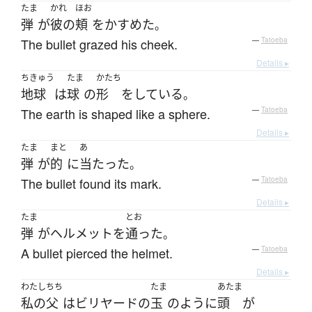
たま
かれ
ほお
弾
が
彼の
頬
を
かすめた
。
The bullet grazed his cheek.
—
Tatoeba
Details ▸
ちきゅう
たま
かたち
地球
は
球
の
形
を
している
。
The earth is shaped like a sphere.
—
Tatoeba
Details ▸
たま
まと
あ
弾
が
的
に
当たった
。
The bullet found its mark.
—
Tatoeba
Details ▸
たま
とお
弾
が
ヘルメット
を
通った
。
A bullet pierced the helmet.
—
Tatoeba
Details ▸
わたし
ちち
たま
あたま
私の
父
は
ビリヤード
の
玉
のように
頭
が