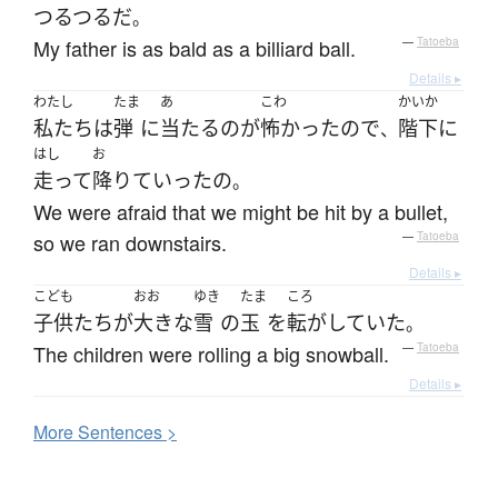
つるつる
だ
。
My father is as bald as a billiard ball.
—
Tatoeba
Details ▸
わたし
たま
あ
こわ
かいか
私たち
は
弾
に
当たる
の
が
怖かった
ので
階下
に
、
はし
お
走って
降りて
いった
の
。
We were afraid that we might be hit by a bullet,
so we ran downstairs.
—
Tatoeba
Details ▸
こども
おお
ゆき
たま
ころ
子供たち
が
大きな
雪
の
玉
を
転がしていた
。
The children were rolling a big snowball.
—
Tatoeba
Details ▸
More
S
entences >