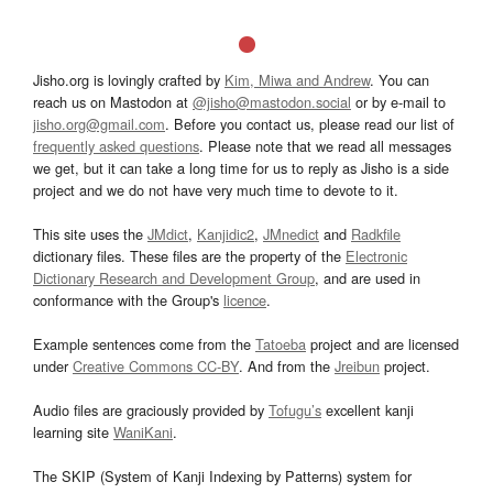
Jisho.org is lovingly crafted by
Kim, Miwa and Andrew
. You can
reach us on Mastodon at
@jisho@mastodon.social
or by e-mail to
jisho.org@gmail.com
. Before you contact us, please read our list of
frequently asked questions
. Please note that we read all messages
we get, but it can take a long time for us to reply as Jisho is a side
project and we do not have very much time to devote to it.
This site uses the
JMdict
,
Kanjidic2
,
JMnedict
and
Radkfile
dictionary files. These files are the property of the
Electronic
Dictionary Research and Development Group
, and are used in
conformance with the Group's
licence
.
Example sentences come from the
Tatoeba
project and are licensed
under
Creative Commons CC-BY
. And from the
Jreibun
project.
Audio files are graciously provided by
Tofugu’s
excellent kanji
learning site
WaniKani
.
The SKIP (System of Kanji Indexing by Patterns) system for