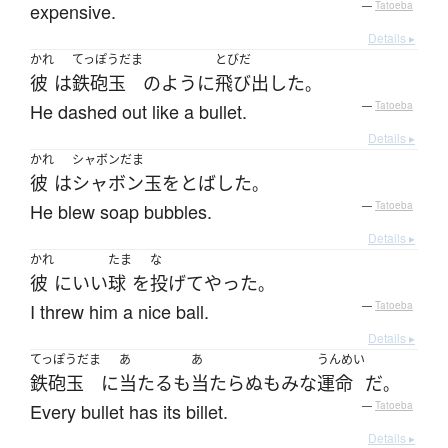
expensive.
—
Tatoeba
Details ▸
かれ
てっぽうだま
とびだ
彼
は
鉄砲玉
のように
飛び出した
。
He dashed out like a bullet.
—
Tatoeba
Details ▸
かれ
シャボンだま
彼
は
シャボン玉
を
とばした
。
He blew soap bubbles.
—
Tatoeba
Details ▸
かれ
たま
な
彼
に
いい
球
を
投げて
やった
。
I threw him a nice ball.
—
Tatoeba
Details ▸
てっぽうだま
あ
あ
うんめい
鉄砲玉
に
当たる
も
当たらぬ
も
みな
運命
だ
。
Every bullet has its billet.
—
Tatoeba
Details ▸