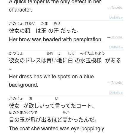
A quick temper is the only defect in her
character.
—
Tatoeba
Details ▸
かのじょ
ひたい
たま
あせ
彼女の
額
は
玉
の
汗
だった
。
Her brow was beaded with perspiration.
—
Tatoeba
Details ▸
かのじょ
あお
じ
しろ
みずたまもよう
彼女の
ドレス
は
青い
地
に
白
の
水玉模様
が
ある
。
Her dress has white spots on a blue
background.
—
Tatoeba
Details ▸
かのじょ
ほ
い
彼女
が
欲しい
って
言ってた
コート
、
めのたまがとびで
たか
目の玉が飛び出る
ほど
高かった
んだ
。
The coat she wanted was eye-poppingly