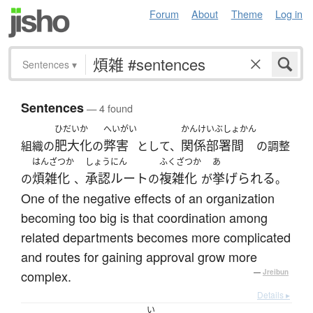
Forum
About
Theme
Log in
Sentences
▾
Sentences
— 4 found
ひだいか
へいがい
かんけいぶしょかん
肥大化
弊害
関係部署間
組織の
の
として、
の調整
はんざつか
しょうにん
ふくざつか
あ
煩雑化
承認ルート
複雑化
挙げられる
の
、
の
が
。
One of the negative effects of an organization
becoming too big is that coordination among
related departments becomes more complicated
and routes for gaining approval grow more
complex.
—
Jreibun
Details ▸
い