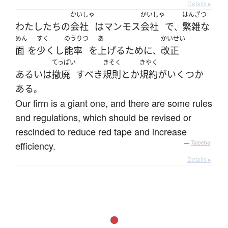
Details ▸
かいしゃ
かいしゃ
はんざつ
わたしたち
の
会社
は
マンモス
会社
で
繁雑な
、
めん
すく
のうりつ
あ
かいせい
面
を
少く
し
能率
を
上げる
ために
改正
、
てっぱい
きそく
きやく
あるいは
撤廃
すべき
規則
とか
規約
が
いくつか
ある
。
Our firm is a giant one, and there are some rules
and regulations, which should be revised or
rescinded to reduce red tape and increase
efficiency.
—
Tatoeba
Details ▸