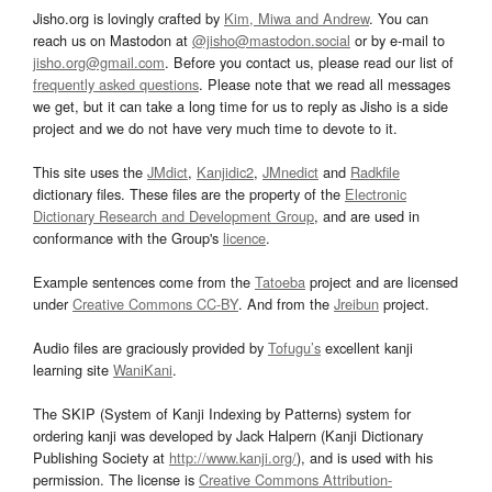
Jisho.org is lovingly crafted by
Kim, Miwa and Andrew
. You can
reach us on Mastodon at
@jisho@mastodon.social
or by e-mail to
jisho.org@gmail.com
. Before you contact us, please read our list of
frequently asked questions
. Please note that we read all messages
we get, but it can take a long time for us to reply as Jisho is a side
project and we do not have very much time to devote to it.
This site uses the
JMdict
,
Kanjidic2
,
JMnedict
and
Radkfile
dictionary files. These files are the property of the
Electronic
Dictionary Research and Development Group
, and are used in
conformance with the Group's
licence
.
Example sentences come from the
Tatoeba
project and are licensed
under
Creative Commons CC-BY
. And from the
Jreibun
project.
Audio files are graciously provided by
Tofugu’s
excellent kanji
learning site
WaniKani
.
The SKIP (System of Kanji Indexing by Patterns) system for
ordering kanji was developed by Jack Halpern (Kanji Dictionary
Publishing Society at
http://www.kanji.org/
), and is used with his
permission. The license is
Creative Commons Attribution-