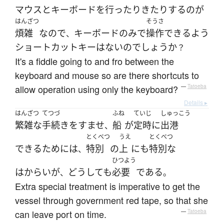
マウス
と
キーボード
を
行ったりきたり
する
の
が
はんざつ
そうさ
煩雑
なので
キーボード
のみ
で
操作
できる
よう
、
ショートカットキー
は
ない
の
でしょうか
？
It's a fiddle going to and fro between the
keyboard and mouse so are there shortcuts to
allow operation using only the keyboard?
—
Tatoeba
Details ▸
はんざつ
てつづ
ふね
ていじ
しゅっこう
繁雑な
手続き
を
すませ
船
が
定時
に
出港
、
とくべつ
うえ
とくべつ
できる
ために
は
特別
の
上
にも
特別な
、
ひつよう
はからい
が
どうしても
必要
である
、
。
Extra special treatment is imperative to get the
vessel through government red tape, so that she
can leave port on time.
—
Tatoeba