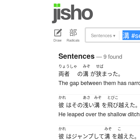
Sentences
▾
Draw
Radicals
Sentences
— 9 found
りょうしゃ
みぞ
せば
両者
の
溝
が
狭まった
。
The gap between them has narr
かれ
あさ
みぞ
とびこ
彼
は
その
浅い
溝
を
飛び越えた
He leaped over the shallow ditch
かれ
みぞ
こ
彼
は
ジャンプ
して
溝
を
越えた
。