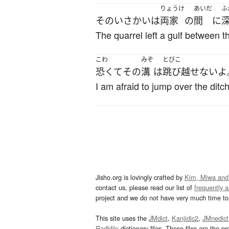
りょうけ
あいだ
ふ
その
いさかい
は
両家
の
間
に
The quarrel left a gulf between t
こわ
みぞ
とびこ
恐くて
その
溝
は
跳び越せない
よ
I am afraid to jump over the ditch
Jisho.org is lovingly crafted by
Kim, Miwa and
contact us, please read our list of
frequently 
project and we do not have very much time to 
This site uses the
JMdict
,
Kanjidic2
,
JMnedict
Radkfile
dictionary files. These files are the pr