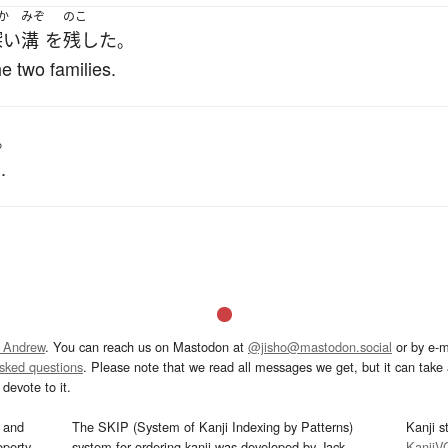
か
みぞ
のこ
深い
溝
を
残した
。
he two families.
。
.
 Andrew
. You can reach us on Mastodon at
@jisho@mastodon.social
or by e-m
asked questions
. Please note that we read all messages we get, but it can take a
devote to it.
and
The SKIP (System of Kanji Indexing by Patterns)
Kanji s
operty
system for ordering kanji was developed by Jack
KanjiV