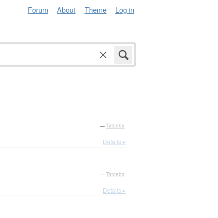
Forum
About
Theme
Log in
—
Tatoeba
Details ▸
—
Tatoeba
Details ▸