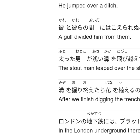
He jumped over a ditch.
かれ
かれ
あいだ
彼
と
彼らの
間
には
こえられぬ
A gulf divided him from them.
ふと
おとこ
あさ
みぞ
とびこ
太った
男
が
浅い
溝
を
飛び越え
The stout man leaped over the s
みぞ
ほ
お
はな
う
溝
を
掘り
終えたら
花
を
植える
After we finish digging the trench
ちかてつ
ロンドン
の
地下鉄
には
プラッ
、
In the London underground there 