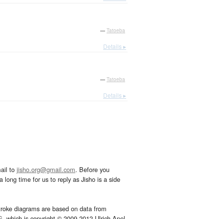
—
Tatoeba
Details ▸
—
Tatoeba
Details ▸
ail to
jisho.org@gmail.com
. Before you
 long time for us to reply as Jisho is a side
troke diagrams are based on data from
G
, which is copyright © 2009-2012 Ulrich Apel