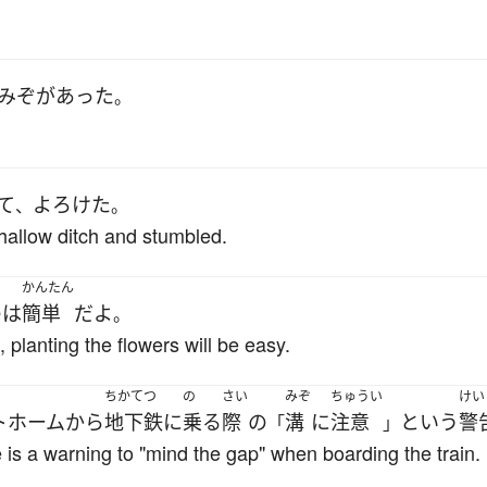
みぞ
が
あった
。
て
よろけた
、
。
hallow ditch and stumbled.
かんたん
の
は
簡単
だ
よ
。
, planting the flowers will be easy.
ちかてつ
の
さい
みぞ
ちゅうい
けい
トホーム
から
地下鉄
に
乗る
際
の
溝
に
注意
という
警
「
」
is a warning to "mind the gap" when boarding the train.