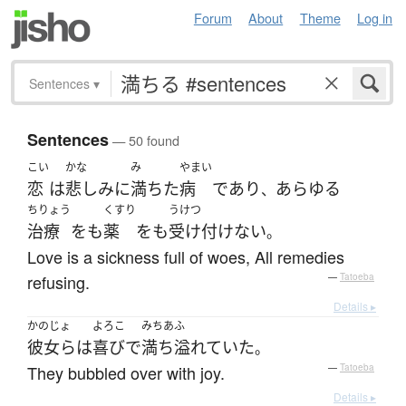
Forum
About
Theme
Log in
Sentences
▾
Sentences
— 50 found
こい
かな
み
やまい
恋
は
悲しみ
に
満ちた
病
であり
あらゆる
、
ちりょう
くすり
うけつ
治療
を
も
薬
を
も
受け付けない
。
Love is a sickness full of woes, All remedies
refusing.
—
Tatoeba
Details ▸
かのじょ
よろこ
みちあふ
彼女ら
は
喜び
で
満ち溢れていた
。
They bubbled over with joy.
—
Tatoeba
Details ▸