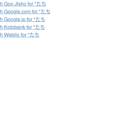
h Goo Jisho for *たち
h Google.com for *たち
h Google.jp for *たち
h Kotobank for *たち
h Weblio for *たち