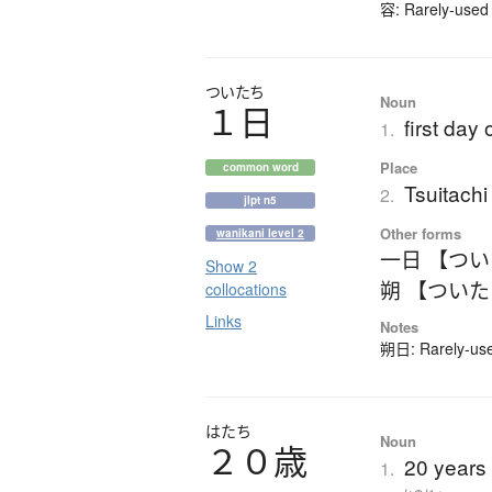
容: Rarely-used 
ついたち
Noun
１日
first day 
1.
Place
common word
Tsuitachi
2.
jlpt n5
Other forms
wanikani level 2
一日 【つ
Show 2
朔 【つい
collocations
Links
Notes
朔日: Rarely-used
はたち
Noun
２０歳
20 years 
1.