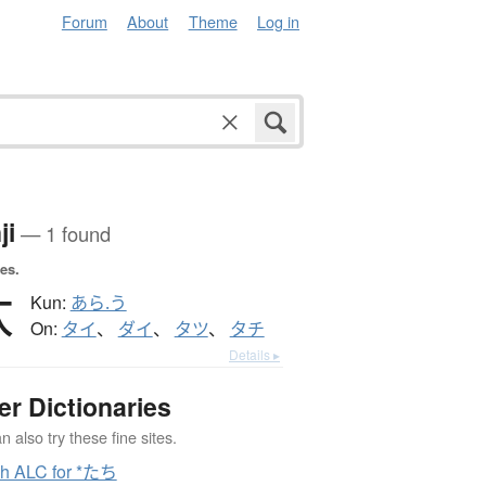
Forum
About
Theme
Log in
ji
— 1 found
es.
汏
Kun:
あら.う
On:
タイ
、
ダイ
、
タツ
、
タチ
Details ▸
er Dictionaries
 also try these fine sites.
h ALC for *たち