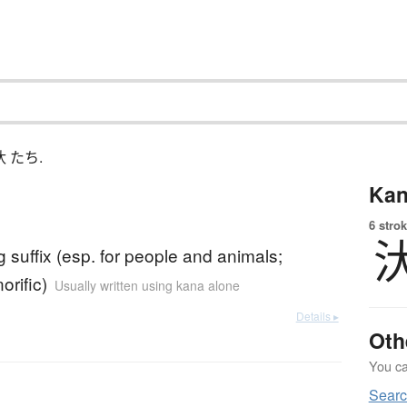
 汏 たち.
Kan
6 strok
ng suffix (esp. for people and animals;
orific)
Usually written using kana alone
Details ▸
Oth
You can
Searc