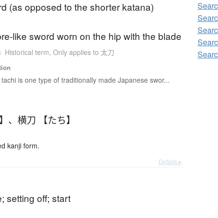
d (as opposed to the shorter katana)
Searc
Searc
Searc
bre-like sword worn on the hip with the blade
Searc
n
Historical term
,
Only applies to 太刀
Searc
tion
tachi is one type of traditionally made Japanese swor...
ち】
、
横刀 【たち】
 kanji form.
Details ▸
 setting off; start