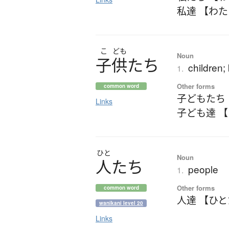
私達 【わ
こ
ども
Noun
子供
た
ち
children;
1.
Other forms
common word
子どもたち
Links
子ども達 
ひと
Noun
人
た
ち
people
1.
Other forms
common word
人達 【ひ
wanikani level 20
Links