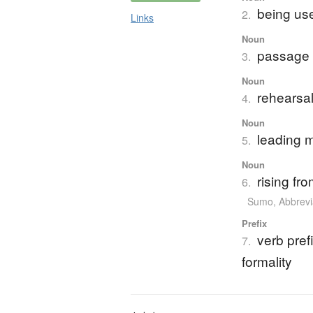
being us
2.
Links
Noun
passage o
3.
Noun
rehearsa
4.
Noun
leading m
5.
Noun
rising fr
6.
Sumo
,
Abbrevi
Prefix
verb pre
7.
formality