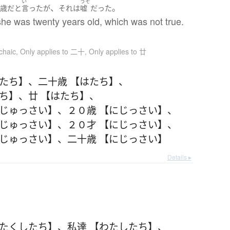
い
うそ
、
。
十歳
だ
と
言った
が
それ
は
嘘
だった
he was twenty years old, which was not true.
chaic
,
Only applies to 二十
,
Only applies to 廿
はたち】
、
二十歳 【はたち】
、
たち】
、
廿 【はたち】
、
にじゅっさい】
、
２０歳 【にじっさい】
、
にじゅっさい】
、
２０才 【にじっさい】
、
にじゅっさい】
、
二十歳 【にじっさい】
Details ▸
わたくしたち】
、
私達 【わたしたち】
、