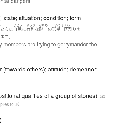
ntal dangers.
) state; situation; condition; form
ん
じとう
ゆうり
かたち
せんきょ
くわ
たち
は
自党
に
有利な
形
の
選挙
区割り
を
。
います
ty members are trying to gerrymander the
 (towards others); attitude; demeanor;
sitional qualities of a group of stones)
Go
plies to 形
ち】