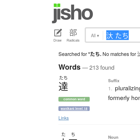
All
▾
Draw
Radicals
Searched for
*たち
.
No matches for
Words
— 213 found
たち
Suffix
達
pluralizi
1.
formerly hon
common word
wanikani level 18
Links
た
ち
Noun