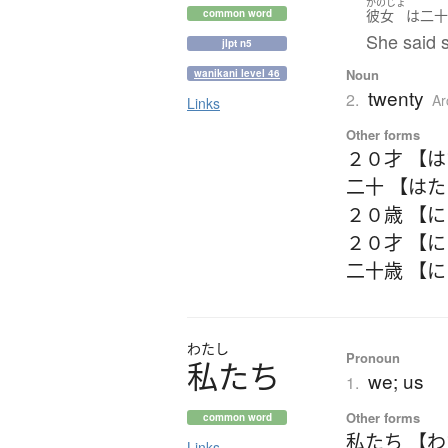
かのじょ
彼女
は
二
common word
She said s
jlpt n5
Noun
wanikani level 46
twenty
2.
Ar
Links
Other forms
２０才 【
二十 【は
２０歳 【
２０才 【
二十歳 【
わたし
Pronoun
私
た
ち
we; us
1.
Other forms
common word
私たち 【
Links