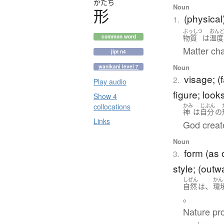
かたち
Noun
形
(physical
1.
ぶっしつ
おん
物質
は
温度
common word
Matter cha
jlpt n4
Noun
wanikani level 7
visage; (
2.
Play audio
figure; look
Show 4
collocations
かみ
じぶん
神
は
自分
の
Links
God creat
Noun
form (as 
3.
style; (out
しぜん
かん
、
自然
は
環
。
Nature pro