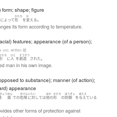
) form; shape; figure
ど
かたち
か
。
によって
形
を
変える
nges its form according to temperature.
facial) features; appearance (of a person);
s
occ. written 貌
かたち
ひと
そうぞう
。
形
に
人
を
創造
された
ed man in his own image.
opposed to substance); manner (of action);
ward) appearance
きょう
めん
きけん
にたい
ほか
かたち
ぼうぎょ
あたえ
境
面
で
の
危険
に対して
は
他の
形
の
防御
を
与えている
vides other forms of protection against