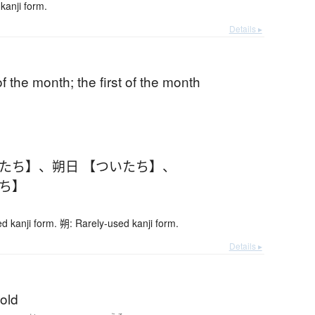
kanji form.
Details ▸
of the month; the first of the month
いたち】
、
朔日 【ついたち】
、
たち】
 kanji form. 朔: Rarely-used kanji form.
Details ▸
old