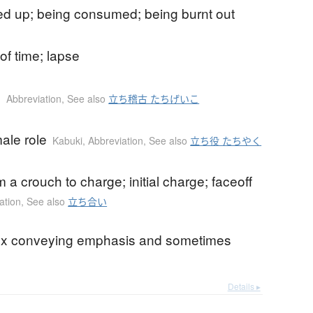
ed up; being consumed; being burnt out
f time; lapse
l
Abbreviation
,
See also
立ち稽古 たちげいこ
ale role
Kabuki
,
Abbreviation
,
See also
立ち役 たちやく
om a crouch to charge; initial charge; faceoff
ation
,
See also
立ち合い
fix conveying emphasis and sometimes
Details ▸