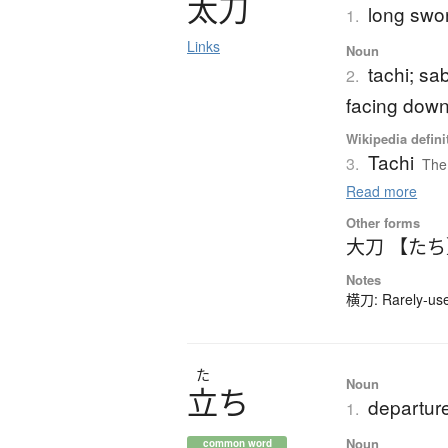
太刀
long swor
1.
Links
Noun
tachi; sa
2.
facing dow
Wikipedia defini
Tachi
3.
The 
Read more
Other forms
大刀 【た
Notes
横刀: Rarely-used
た
Noun
立
ち
departure;
1.
Noun
common word