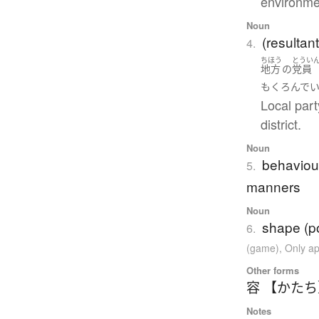
environme
Noun
(resultant
4.
ちほう
とうい
地方
の
党員
もくろんで
Local par
district.
Noun
behaviour
5.
manners
Noun
shape (po
6.
(game)
,
Only ap
Other forms
容 【かた
Notes