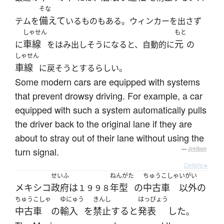
そな
備えて
テムを
いるものもある。ウィンカーを出さず
しゃせん
もと
車線
元
に
をはみ出しそうになると、自動的に
の
しゃせん
車線
に戻そうとするらしい。
Some modern cars are equipped with systems
that prevent drowsy driving. For example, a car
equipped with such a system automatically pulls
the driver back to the original lane if they are
about to stray out of their lane without using the
turn signal.
—
Jreibun
Details ▸
せいふ
ねんがた
ちゅうこしゃ
いがい
メキシコ
政府
は
年型
の
中古車
以外
の
１９９８
ちゅうこしゃ
ゆにゅう
きんし
はっぴょう
中古車
の
輸入
を
禁止
する
と
発表
した
。