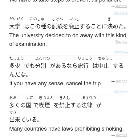
—
Tatoeba
Details ▸
だいがく
このしゅ
しけん
はいし
き
大学
は
この種の
試験
を
廃止
する
こと
に
決めた
。
The university decided to do away with this kind
of examination.
—
Tatoeba
Details ▸
たしょう
ふんべつ
りょこう
ちゅうし
多少
でも
分別
が
ある
なら
旅行
は
中止
する
んだ
な
。
If you have any sense, cancel the trip.
—
Tatoeba
Details ▸
おお
くに
きつえん
きんし
ほうりつ
多く
の
国
で
喫煙
を
禁止
する
法律
が
でき
出来ている
。
Many countries have laws prohibiting smoking.
—
Tatoeba