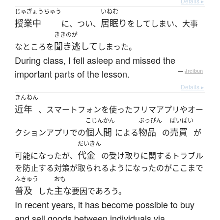
Details ▸
じゅぎょうちゅう
いねむ
授業中
居眠り
に、つい、
をしてしまい、大事
ききのが
聞き逃して
なところを
しまった。
During class, I fell asleep and missed the
important parts of the lesson.
—
Jreibun
Details ▸
きんねん
近年
、スマートフォンを使ったフリマアプリやオー
こじんかん
ぶっぴん
ばいばい
個人間
物品
売買
クションアプリでの
による
の
が
だいきん
代金
可能になったが、
の受け取りに関するトラブル
を防止する対策が取られるようになったのがここまで
ふきゅう
おも
普及
主な
した
要因であろう。
In recent years, it has become possible to buy
and sell goods between individuals via