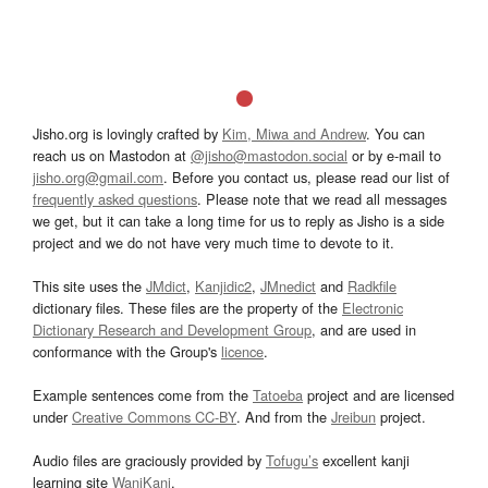
Jisho.org is lovingly crafted by
Kim, Miwa and Andrew
. You can
reach us on Mastodon at
@jisho@mastodon.social
or by e-mail to
jisho.org@gmail.com
. Before you contact us, please read our list of
frequently asked questions
. Please note that we read all messages
we get, but it can take a long time for us to reply as Jisho is a side
project and we do not have very much time to devote to it.
This site uses the
JMdict
,
Kanjidic2
,
JMnedict
and
Radkfile
dictionary files. These files are the property of the
Electronic
Dictionary Research and Development Group
, and are used in
conformance with the Group's
licence
.
Example sentences come from the
Tatoeba
project and are licensed
under
Creative Commons CC-BY
. And from the
Jreibun
project.
Audio files are graciously provided by
Tofugu’s
excellent kanji
learning site
WaniKani
.