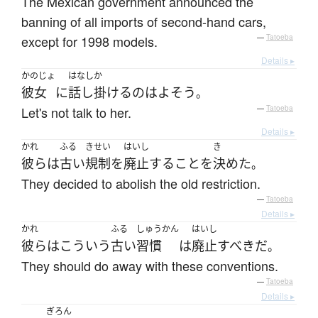
The Mexican government announced the
banning of all imports of second-hand cars,
except for 1998 models.
—
Tatoeba
Details ▸
かのじょ
はなしか
彼女
に
話し掛ける
の
は
よそう
。
Let's not talk to her.
—
Tatoeba
Details ▸
かれ
ふる
きせい
はいし
き
彼ら
は
古い
規制
を
廃止
する
こと
を
決めた
。
They decided to abolish the old restriction.
—
Tatoeba
Details ▸
かれ
ふる
しゅうかん
はいし
彼ら
は
こういう
古い
習慣
は
廃止
すべき
だ
。
They should do away with these conventions.
—
Tatoeba
Details ▸
ぎろん