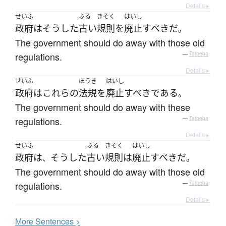
Details ▸
せいふ
ふる
きそく
はいし
政府
は
そうした
古い
規則
を
廃止
すべき
だ
。
The government should do away with those old
regulations.
—
Tatoeba
Details ▸
せいふ
ほうき
はいし
政府
は
これらの
法規
を
廃止
すべき
である
。
The government should do away with these
regulations.
—
Tatoeba
Details ▸
せいふ
ふる
きそく
はいし
政府
は
そうした
古い
規則
は
廃止
すべき
だ
、
。
The government should do away with those old
regulations.
—
Tatoeba
Details ▸
More
S
entences >