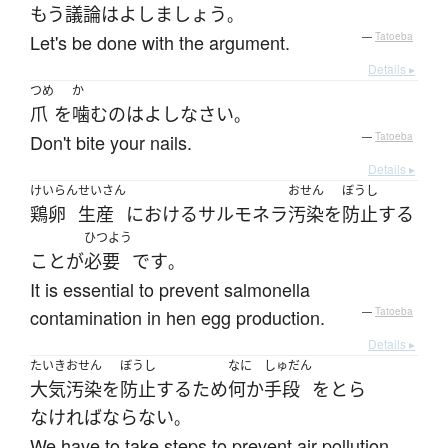
もう
議論
は
よしましょう
。
Let's be done with the argument.
—
Tatoeba
Details ▸
つめ
か
爪
を
噛む
の
は
よし
なさい
。
Don't bite your nails.
—
Tatoeba
Details ▸
けいらん
せいさん
おせん
ぼうし
鶏卵
生産
における
サルモネラ
汚染
を
防止
する
ひつよう
こと
が
必要
です
。
It is essential to prevent salmonella
contamination in hen egg production.
—
Tatoeba
Details ▸
たいきおせん
ぼうし
なに
しゅだん
大気汚染
を
防止
する
ため
何か
手段
を
とら
なければならない
。
We have to take steps to prevent air pollution.