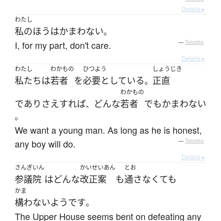
Details ▸
わたし
私の
ほう
は
かまわない
。
I, for my part, don't care.
—
Tatoeba
Details ▸
わたし
わかもの
ひつよう
しょうじき
私たち
は
若者
を
必要としている
正直
。
わかもの
であり
さえすれば
どんな
若者
でも
かまわない
、
。
We want a young man. As long as he is honest,
any boy will do.
—
Tatoeba
Details ▸
さんぎいん
かいせいあん
とお
参議院
は
どんな
改正案
も
通さなくても
かま
構わない
ようです
。
The Upper House seems bent on defeating any