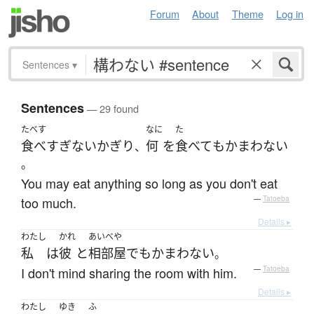
Forum
About
Theme
Log in
Sentences
▾
Sentences
— 29 found
たべす
なに
た
食べすぎない
かぎり
何
を
食べて
も
かまわない
、
。
You may eat anything so long as you don't eat
too much.
—
Tatoeba
Details ▸
わたし
かれ
あいべや
私
は
彼
と
相部屋
でも
かまわない
。
I don't mind sharing the room with him.
—
Tatoeba
Details ▸
わたし
ゆき
ふ