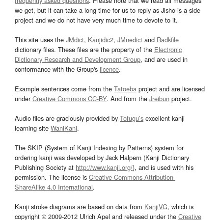
frequently asked questions
. Please note that we read all messages
we get, but it can take a long time for us to reply as Jisho is a side
project and we do not have very much time to devote to it.
This site uses the
JMdict
,
Kanjidic2
,
JMnedict
and
Radkfile
dictionary files. These files are the property of the
Electronic
Dictionary Research and Development Group
, and are used in
conformance with the Group's
licence
.
Example sentences come from the
Tatoeba
project and are licensed
under
Creative Commons CC-BY
. And from the
Jreibun
project.
Audio files are graciously provided by
Tofugu’s
excellent kanji
learning site
WaniKani
.
The SKIP (System of Kanji Indexing by Patterns) system for
ordering kanji was developed by Jack Halpern (Kanji Dictionary
Publishing Society at
http://www.kanji.org/
), and is used with his
permission. The license is
Creative Commons Attribution-
ShareAlike 4.0 International
.
Kanji stroke diagrams are based on data from
KanjiVG
, which is
copyright © 2009-2012 Ulrich Apel and released under the
Creative