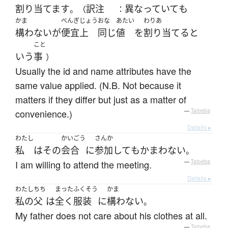
割り当てます
訳注
異なっていて
も
。（
：
かま
べんぎじょう
おな
あたい
わりあ
構わない
が
便宜上
同じ
値
を
割り当てる
と
こと
いう
事
）
Usually the id and name attributes have the
same value applied. (N.B. Not because it
matters if they differ but just as a matter of
convenience.)
—
Tatoeba
Details ▸
わたし
かいごう
さんか
私
は
その
会合
に
参加
して
も
かまわない
。
I am willing to attend the meeting.
—
Tatoeba
Details ▸
わたし
ちち
まった
ふくそう
かま
私の
父
は
全く
服装
に
構わない
。
My father does not care about his clothes at all.
—
Tatoeba