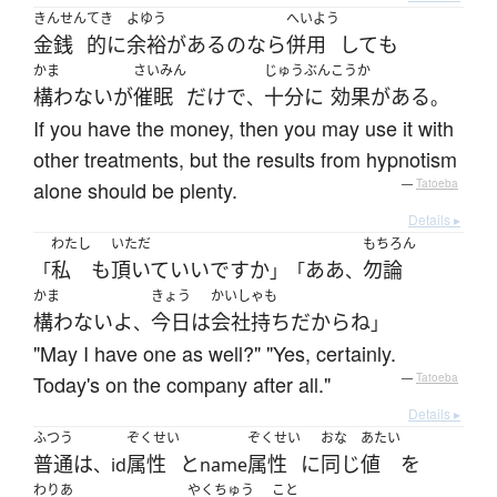
きんせん
てき
よゆう
へいよう
金銭
的に
余裕
が
ある
の
なら
併用
して
も
かま
さいみん
じゅうぶん
こうか
構わない
が
催眠
だけ
で
十分に
効果
が
ある
、
。
If you have the money, then you may use it with
other treatments, but the results from hypnotism
alone should be plenty.
—
Tatoeba
Details ▸
わたし
いただ
もちろん
私
も
頂いて
いい
ですか
ああ
勿論
「
」「
、
かま
きょう
かいしゃも
構わない
よ
今日
は
会社持ち
だ
から
ね
、
」
"May I have one as well?" "Yes, certainly.
Today's on the company after all."
—
Tatoeba
Details ▸
ふつう
ぞくせい
ぞくせい
おな
あたい
普通
は
属性
と
属性
に
同じ
値
を
、id
name
わりあ
やくちゅう
こと