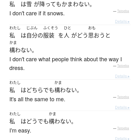
私
は
雪
が
降って
も
かまわない
。
I don't care if it snows.
—
Tatoeba
Details ▸
わたし
じぶん
ふくそう
ひと
おも
私
は
自分
の
服装
を
人
が
どう
思おう
と
かま
構わない
。
I don't care what people think about the way I
dress.
—
Tatoeba
Details ▸
わたし
かま
私
は
どちら
でも
構わない
。
It's all the same to me.
—
Tatoeba
Details ▸
わたし
かま
私
は
どう
でも
構わない
。
I'm easy.
—
Tatoeba
Details ▸