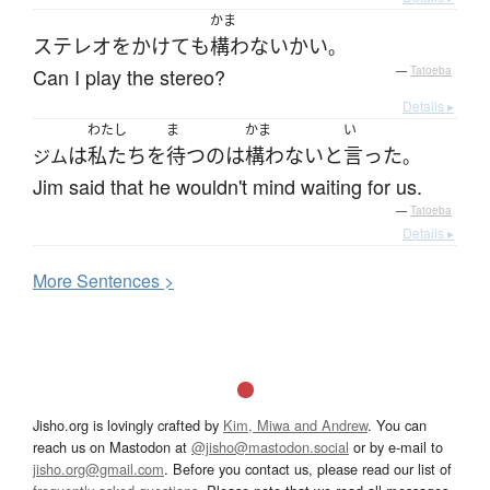
かま
ステレオ
を
かけて
も
構わない
かい
。
Can I play the stereo?
—
Tatoeba
Details ▸
わたし
ま
かま
い
は
私たち
を
待つ
の
は
構わない
と
言った
ジム
。
Jim said that he wouldn't mind waiting for us.
—
Tatoeba
Details ▸
More
S
entences >
Jisho.org is lovingly crafted by
Kim, Miwa and Andrew
. You can
reach us on Mastodon at
@jisho@mastodon.social
or by e-mail to
jisho.org@gmail.com
. Before you contact us, please read our list of