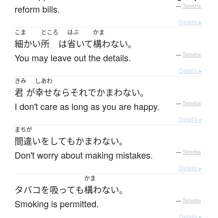
reform bills.
—
Tatoeba
Details ▸
こま
ところ
はぶ
かま
細かい
所
は
省いて
構わない
。
You may leave out the details.
—
Tatoeba
Details ▸
きみ
しあわ
君
が
幸せ
なら
それ
で
かまわない
。
I don't care as long as you are happy.
—
Tatoeba
Details ▸
まちが
間違い
を
して
も
かまわない
。
Don't worry about making mistakes.
—
Tatoeba
Details ▸
かま
タバコを吸って
も
構わない
。
Smoking is permitted.
—
Tatoeba
Details ▸