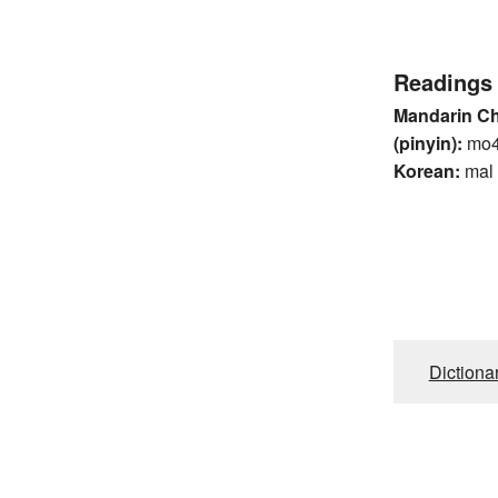
Readings
Mandarin C
(pinyin):
mo
Korean:
mal
Dictiona