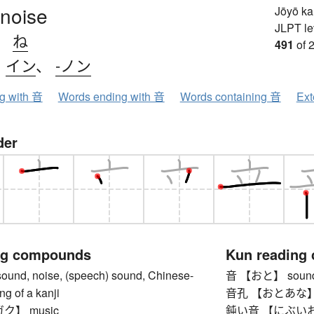
 noise
Jōyō k
JLPT le
、
ね
491
of 
、
イン
、
-ノン
ng with 音
Words ending with 音
Words containing 音
Ext
der
ng compounds
Kun reading
d, noise, (speech) sound, Chinese-
音 【おと】 sound, n
ng of a kanji
音孔 【おとあな】 t
ク】 music
鈍い音 【にぶいおと】 d