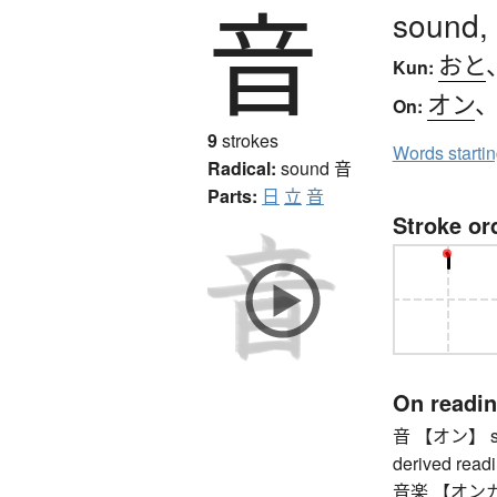
音
sound,
おと
Kun:
オン
On:
9
strokes
Words starti
Radical:
sound
音
Parts:
日
立
音
Stroke or
On readi
音 【オン】 soun
derived readi
音楽 【オンガ