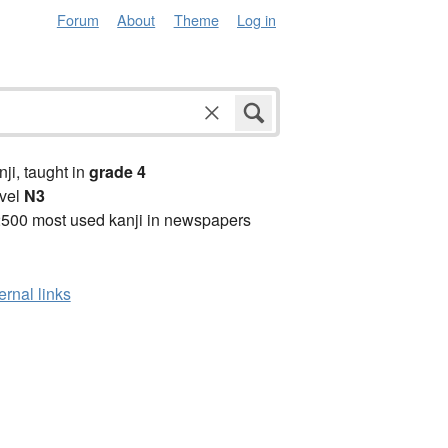
Forum
About
Theme
Log in
anji, taught in
grade 4
vel
N3
2500 most used kanji in newspapers
ernal links