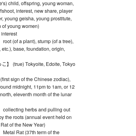
e's) child, offspring, young woman,
fshoot, interest, new share, player
r, young geisha, young prostitute,
ten of young women)
nterest
of a plant), stump (of a tree),
 etc.), base, foundation, origin,
rue) Tokyoite, Edoite, Tokyo
rst sign of the Chinese zodiac),
around midnight, 11pm to 1am, or 12
north, eleventh month of the lunar
ecting herbs and pulling out
by the roots (annual event held on
he Rat of the New Year)
l Rat (37th term of the