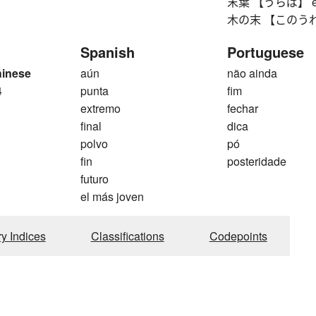
末葉 【うらば】 end le
木の末 【このうれ】 tre
Spanish
Portuguese
hinese
aún
não ainda
4
punta
fim
extremo
fechar
final
dica
polvo
pó
fin
posteridade
futuro
el más joven
ry Indices
Classifications
Codepoints