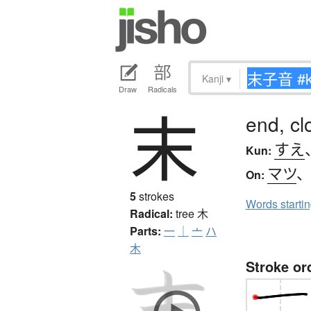
Kanji
▾
Draw
Radicals
末
end, cl
すえ
Kun:
マツ
On:
5
strokes
Words starti
Radical:
tree
木
Parts:
一
｜
亠
ハ
木
Stroke or