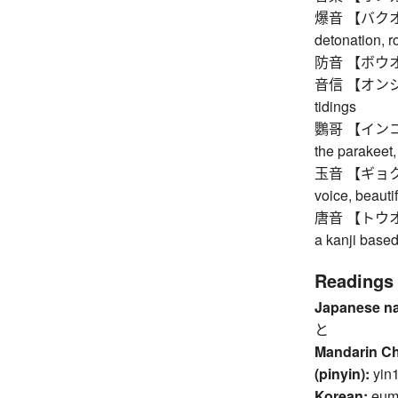
爆音 【バクオン】 
detonation, r
防音 【ボウオン】
音信 【オンシン】 
tidings
鸚哥 【インコ】 tr
the parakeet,
玉音 【ギョクオン】
voice, beauti
唐音 【トウオン】 t
a kanji base
Readings
Japanese n
と
Mandarin C
(pinyin):
yin
Korean:
eu