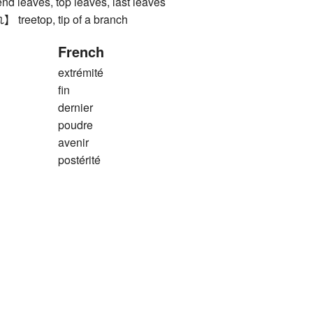
aves, top leaves, last leaves
etop, tip of a branch
French
extrémité
fin
dernier
poudre
avenir
postérité