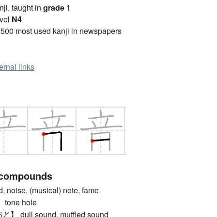
anji, taught in
grade 1
vel
N4
2500 most used kanji in newspapers
ernal links
 compounds
oise, (musical) note, fame
one hole
ull sound, muffled sound