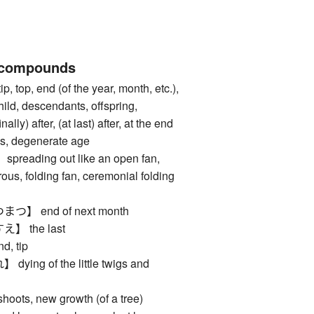
 compounds
top, end (of the year, month, etc.),
hild, descendants, offspring,
inally) after, (at last) after, at the end
ities, degenerate age
ading out like an open fan,
us, folding fan, ceremonial folding
 end of next month
 the last
, tip
ng of the little twigs and
ts, new growth (of a tree)