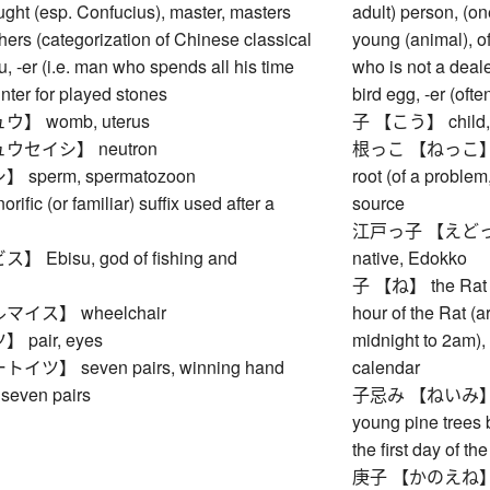
ught (esp. Confucius), master, masters
adult) person, (on
ers (categorization of Chinese classical
young (animal), of
ou, -er (i.e. man who spends all his time
who is not a deale
unter for played stones
bird egg, -er (of
】 womb, uterus
子 【こう】 child, i
ウセイシ】 neutron
根っこ 【ねっこ】 root (
sperm, spermatozoon
root (of a problem,
ic (or familiar) suffix used after a
source
江戸っ子 【えどっこ】 (t
Ebisu, god of fishing and
native, Edokko
子 【ね】 the Rat (fi
イス】 wheelchair
hour of the Rat (
pair, eyes
midnight to 2am), 
ツ】 seven pairs, winning hand
calendar
seven pairs
子忌み 【ねいみ】 coll
young pine trees 
the first day of t
庚子 【かのえね】 Meta