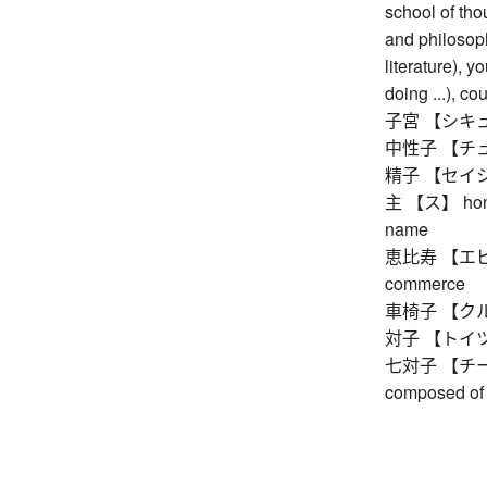
school of tho
and philosoph
literature), y
doing ...), co
子宮 【シキュウ
中性子 【チュ
精子 【セイシ】 
主 【ス】 honorif
name
恵比寿 【エビス】 
commerce
車椅子 【クルマ
対子 【トイツ】 
七対子 【チートイ
composed of 