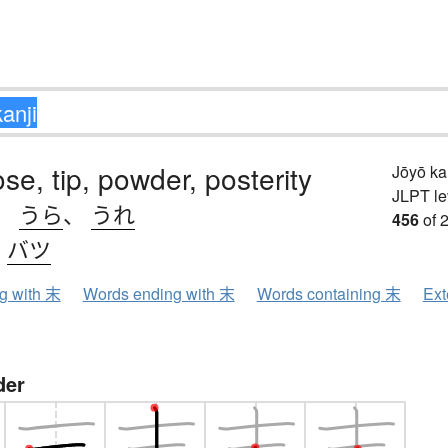
ose, tip, powder, posterity
Jōyō k
JLPT le
、
うら
、
うれ
456
of 
、
バツ
ng with 末
Words ending with 末
Words containing 末
Ext
der