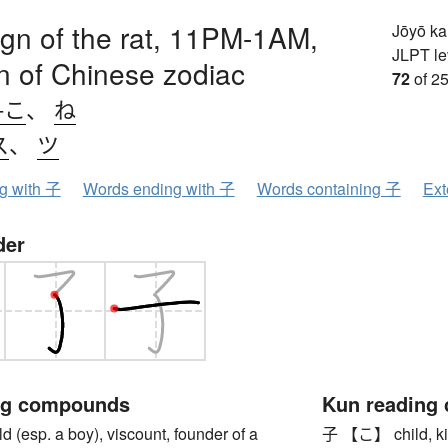
sign of the rat, 11PM-1AM,
Jōyō k
JLPT le
ign of Chinese zodiac
72
of 25
-こ
、
ね
ス
、
ツ
ng with 子
Words ending with 子
Words containing 子
Ext
der
ng compounds
Kun reading
(esp. a boy), viscount, founder of a
子 【こ】 child, kid