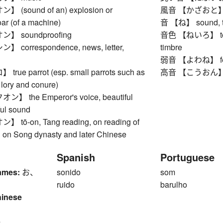
(sound of an) explosion or
風音 【かざおと】 so
oar (of a machine)
音 【ね】 sound, ton
 soundproofing
音色 【ねいろ】 tone co
correspondence, news, letter,
timbre
弱音 【よわね】 feeb
ue parrot (esp. small parrots such as
高音 【こうおん】 hig
 lory and conure)
 the Emperor's voice, beautiful
ful sound
ō-on, Tang reading, on reading of
d on Song dynasty and later Chinese
Spanish
Portuguese
ames:
お、
sonido
som
ruido
barulho
hinese
1
m