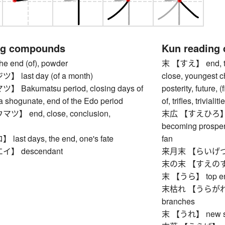
ng compounds
Kun reading
end (of), powder
末 【すえ】 end, tip, 
last day (of a month)
close, youngest c
Bakumatsu period, closing days of
posterity, future, (f
 shogunate, end of the Edo period
of, trifles, trivial
 end, close, conclusion,
末広 【すえひろ】 spre
becoming prospero
st days, the end, one's fate
fan
】 descendant
来月末 【らいげつまつ】
末の末 【すえのすえ】
末 【うら】 top end
末枯れ 【うらがれ】 dyi
branches
末 【うれ】 new shoo