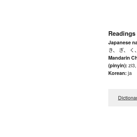
Readings
Japanese n
き、 ぎ、 く
Mandarin C
(pinyin):
zi3,
Korean:
ja
Dictiona