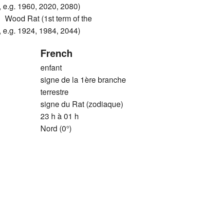
 e.g. 1960, 2020, 2080)
d Rat (1st term of the
 e.g. 1924, 1984, 2044)
French
enfant
signe de la 1ère branche
terrestre
signe du Rat (zodiaque)
23 h à 01 h
Nord (0°)