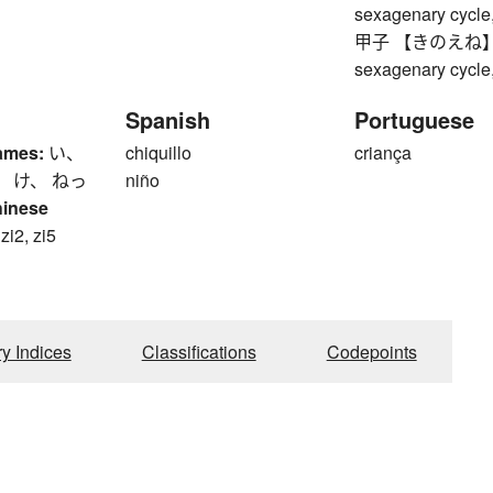
sexagenary cycle,
甲子 【きのえね】 Woo
sexagenary cycle,
Spanish
Portuguese
ames:
い、
chiquillo
criança
、 け、 ねっ
niño
hinese
 zi2, zi5
ry Indices
Classifications
Codepoints