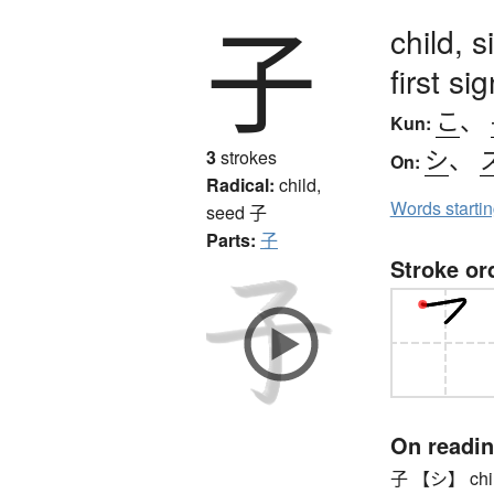
子
child, 
first s
こ
、
Kun:
シ
、
3
strokes
On:
Radical:
child,
Words starti
seed
子
Parts:
子
Stroke or
On readi
子 【シ】 child 