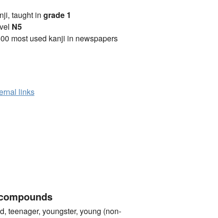
anji, taught in
grade 1
vel
N5
00 most used kanji in newspapers
ernal links
 compounds
, teenager, youngster, young (non-