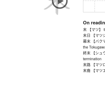
On readi
末 【マツ】 the 
末日 【マツジツ】 
幕末 【バクマツ】 
the Tokugawa
終末 【シュウマツ】
termination
末路 【マツロ】 la
末裔 【マツエイ