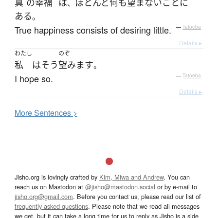
真
の
幸福
は
ほとんど
何も
望まない
こと
に
、
ある
。
True happiness consists of desiring little.
—
Tatoeba
Details ▸
わたし
のぞ
私
は
そう
望みます
。
I hope so.
—
Tatoeba
Details ▸
More
S
entences >
Jisho.org is lovingly crafted by
Kim, Miwa and Andrew
. You can
reach us on Mastodon at
@jisho@mastodon.social
or by e-mail to
jisho.org@gmail.com
. Before you contact us, please read our list of
frequently asked questions
. Please note that we read all messages
we get, but it can take a long time for us to reply as Jisho is a side