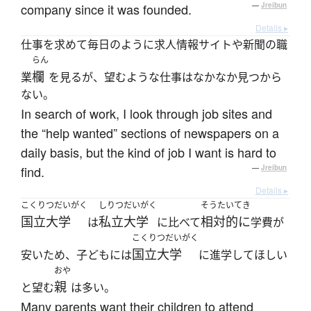
company since it was founded.
—
Jreibun
Details ▸
仕事を求めて毎日のように求人情報サイトや新聞の職
らん
欄
業
を見るが、望むような仕事はなかなか見つから
ない。
In search of work, I look through job sites and
the “help wanted” sections of newspapers on a
daily basis, but the kind of job I want is hard to
find.
—
Jreibun
Details ▸
こくりつだいがく
しりつだいがく
そうたいてき
国立大学
私立大学
相対的に
は
に比べて
学費が
こくりつだいがく
国立大学
安いため、子どもには
に進学してほしい
おや
親
と望む
は多い。
Many parents want their children to attend