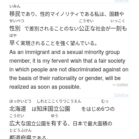
いみん
移民
であり、性的マイノリティである私は、国籍や
せいべつ
こうせい
いっこく
性別
公正な
一刻も
で差別されることのない
社会が
はや
早く
実現されることを強く望んでいる。
As an immigrant and a sexual minority group
member, it is my fervent wish that a fair society
in which people are not discriminated against on
the basis of their nationality or gender, will be
realized as soon as possible.
—
Jreibun
Details ▸
ほっかいどう
しれとここくりつこうえん
むっ
北海道
知床国立公園
6つ
は
をはじめ
の
こうだい
ゆう
広大な
有する
国立公園を
、日本で最大面積の
とどうふけん
都道府県
である。