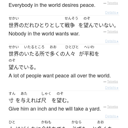
Everybody in the world desires peace.
—
Tatoeba
Details ▸
せかい
せんそう
のぞ
世界
の
だれひとりとして
戦争
を
望んでいない
。
Nobody in the world wants war.
—
Tatoeba
Details ▸
せかい
いたるところ
おお
ひとびと
へいわ
世界
の
いたる所
で
多く
の
人々
が
平和
を
のぞ
望んでいる
。
A lot of people want peace all over the world.
—
Tatoeba
Details ▸
すん
あた
しゃく
のぞ
寸
を
与えれば
尺
を
望む
。
Give him an inch and he will take a yard.
—
Tatoeba
Details ▸
ひと
かねも
かなら
おお