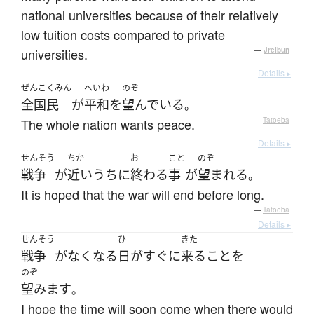
national universities because of their relatively
low tuition costs compared to private
universities.
—
Jreibun
Details ▸
ぜんこくみん
へいわ
のぞ
全国民
が
平和
を
望んでいる
。
The whole nation wants peace.
—
Tatoeba
Details ▸
せんそう
ちか
お
こと
のぞ
戦争
が
近いうちに
終わる
事
が
望まれる
。
It is hoped that the war will end before long.
—
Tatoeba
Details ▸
せんそう
ひ
きた
戦争
が
なくなる
日
が
すぐに
来る
こと
を
のぞ
望みます
。
I hope the time will soon come when there would