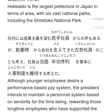
Hokkaido is the largest prefecture in Japan in
terms of area, with six vast national parks,
including the Shiretoko National Park.
—
Jreibun
Details ▸
わかてしゃいん
若手社員
社内には成果主義を望む
からの声もある
そうぎょうじ
ささ
こさんしゃいん
創業時
支えて
古参社員
が、
から会社を
きた
のこ
とうめん
ねんこうじょれつ
当面
年功序列
とも考え、社長は
を基本に
じんじせいど
いじ
人事制度
維持
を
する考えだ。
Although younger employees desire a
performance-based pay system, the president
intends to maintain a personnel system based
on seniority for the time being, rewarding those
longtime employees who have supported the