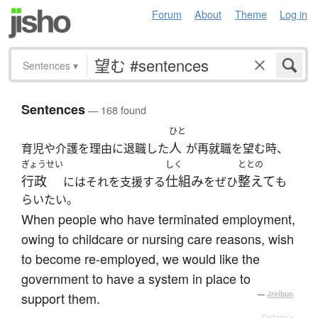
Forum
About
Theme
Log in
Sentences
▾
Sentences
— 168 found
ひと
人
育児や介護を理由に退職した
が再就職を望む時、
ぎょうせい
しく
ととの
行政
仕組み
整えて
にはそれを支援する
をぜひ
も
らいたい。
When people who have terminated employment,
owing to childcare or nursing care reasons, wish
to become re-employed, we would like the
government to have a system in place to
support them.
—
Jreibun
Details ▸