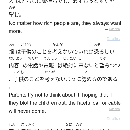
人
は
どんなに
金持ち
でも
必ず
もっと
多く
を
、
のぞ
望む
。
No matter how rich people are, they always want
more.
—
Tatoeba
Details ▸
おや
こども
かんが
おそ
親
は
子供
の
こと
を
考えないで
いれば
恐ろしい
ないよう
でんわ
でんぽう
ぜったい
こ
のぞ
内容
の
電話
や
電報
は
絶対に
来ない
と
望み
つつ
こども
かんが
つと
子供
の
こと
を
考えない
ように
努める
の
である
、
。
Parents try not to think about it, hoping that if
they blot the children out, the fateful call or cable
will never come.
—
Tatoeba
Details ▸
しん
こうふく
なに
のぞ