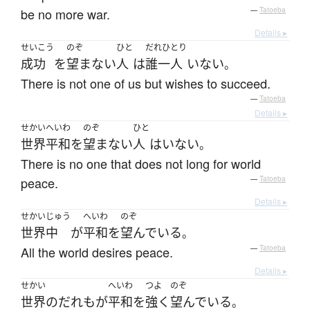
be no more war.
—
Tatoeba
Details ▸
せいこう
のぞ
ひと
だれひとり
成功
を
望まない
人
は
誰一人
いない
。
There is not one of us but wishes to succeed.
—
Tatoeba
Details ▸
せかいへいわ
のぞ
ひと
世界平和
を
望まない
人
は
いない
。
There is no one that does not long for world
peace.
—
Tatoeba
Details ▸
せかいじゅう
へいわ
のぞ
世界中
が
平和
を
望んでいる
。
All the world desires peace.
—
Tatoeba
Details ▸
せかい
へいわ
つよ
のぞ
世界
の
だれも
が
平和
を
強く
望んでいる
。