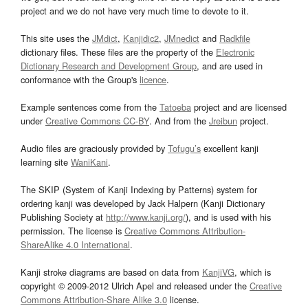
project and we do not have very much time to devote to it.
This site uses the
JMdict
,
Kanjidic2
,
JMnedict
and
Radkfile
dictionary files. These files are the property of the
Electronic
Dictionary Research and Development Group
, and are used in
conformance with the Group's
licence
.
Example sentences come from the
Tatoeba
project and are licensed
under
Creative Commons CC-BY
. And from the
Jreibun
project.
Audio files are graciously provided by
Tofugu’s
excellent kanji
learning site
WaniKani
.
The SKIP (System of Kanji Indexing by Patterns) system for
ordering kanji was developed by Jack Halpern (Kanji Dictionary
Publishing Society at
http://www.kanji.org/
), and is used with his
permission. The license is
Creative Commons Attribution-
ShareAlike 4.0 International
.
Kanji stroke diagrams are based on data from
KanjiVG
, which is
copyright © 2009-2012 Ulrich Apel and released under the
Creative
Commons Attribution-Share Alike 3.0
license.