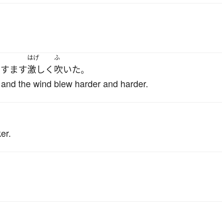
はげ
ふ
ますます
激しく
吹いた
。
 and the wind blew harder and harder.
er.