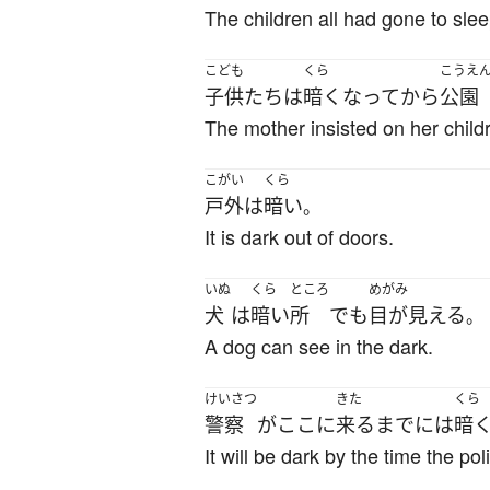
The children all had gone to slee
こども
くら
こうえ
子供たち
は
暗く
なって
から
公園
The mother insisted on her childr
こがい
くら
戸外
は
暗い
。
It is dark out of doors.
いぬ
くら
ところ
めがみ
犬
は
暗い
所
でも
目が見える
。
A dog can see in the dark.
けいさつ
きた
くら
警察
が
ここ
に
来る
まで
には
暗
It will be dark by the time the po