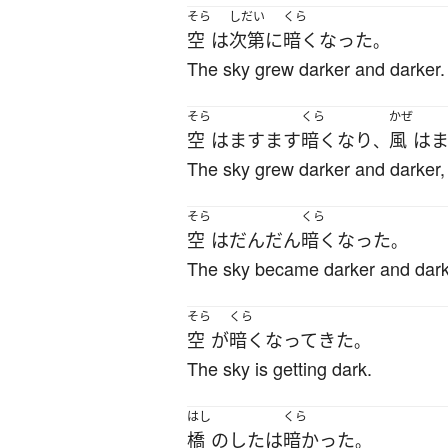
そら
しだい
くら
空
は
次第に
暗く
なった
。
The sky grew darker and darker.
そら
くら
かぜ
空
は
ますます
暗く
なり
風
は
、
The sky grew darker and darker,
そら
くら
空
は
だんだん
暗く
なった
。
The sky became darker and dark
そら
くら
空
が
暗く
なって
きた
。
The sky is getting dark.
はし
くら
橋
の
した
は
暗かった
。