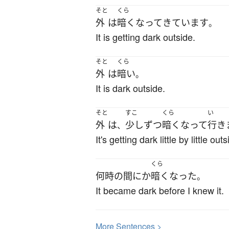
そと
くら
外
は
暗く
なって
きています
。
It is getting dark outside.
そと
くら
外
は
暗い
。
It is dark outside.
そと
すこ
くら
い
外
は
少しずつ
暗く
なって
行き
、
It's getting dark little by little outs
くら
何時の間にか
暗く
なった
。
It became dark before I knew it.
More
S
entences >