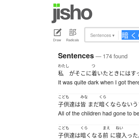
Sentences
▾
Draw
Radicals
Sentences
— 174 found
わたし
つ
私
が
そこ
に
着いた
とき
には
す
It was quite dark when I got ther
こども
みな
くら
子供達
は
皆
まだ
暗く
なら
ないう
All of the children had gone to be
こども
くら
まえ
ねい
子供達
は
暗く
なる
前
に
寝入った