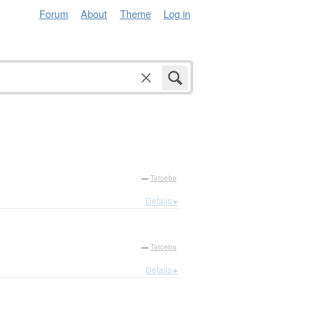
Forum
About
Theme
Log in
—
Tatoeba
Details ▸
—
Tatoeba
Details ▸