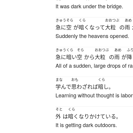
It was dark under the bridge.
きゅう
そら
くら
おおつぶ
あめ
急に
空
が
暗く
なって
大粒
の
雨
Suddenly the heavens opened.
きゅう
くら
そら
おおつぶ
あめ
ふ
急に
暗い
空
から
大粒
の
雨
が
降
All of a sudden, large drops of ra
まな
おも
くら
学んで
思わざれば
暗し
。
Learning without thought is labor 
そと
くら
外
は
暗く
なり
かけている
。
It is getting dark outdoors.