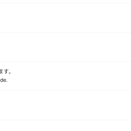
ます
。
ide.