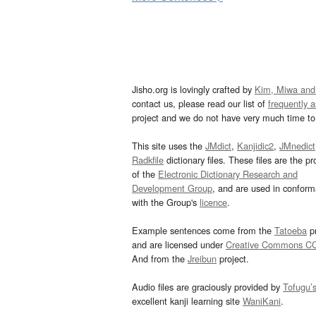
Jisho.org is lovingly crafted by
Kim, Miwa and
contact us, please read our list of
frequently 
project and we do not have very much time to 
This site uses the
JMdict
,
Kanjidic2
,
JMnedict
Radkfile
dictionary files. These files are the pr
of the
Electronic Dictionary Research and
Development Group
, and are used in confor
with the Group's
licence
.
Example sentences come from the
Tatoeba
pr
and are licensed under
Creative Commons C
And from the
Jreibun
project.
Audio files are graciously provided by
Tofugu’
excellent kanji learning site
WaniKani
.