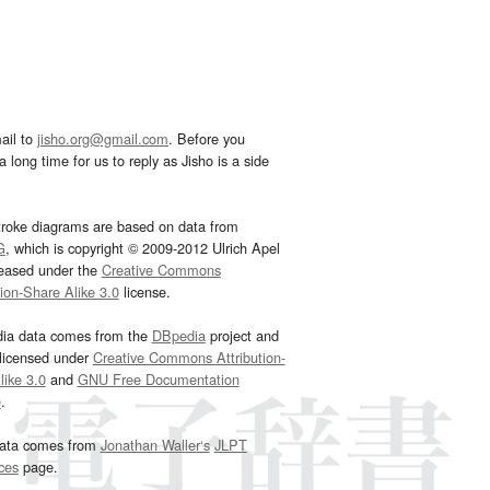
ail to
jisho.org@gmail.com
. Before you
 long time for us to reply as Jisho is a side
troke diagrams are based on data from
G
, which is copyright © 2009-2012 Ulrich Apel
leased under the
Creative Commons
tion-Share Alike 3.0
license.
dia data comes from the
DBpedia
project and
 licensed under
Creative Commons Attribution-
ike 3.0
and
GNU Free Documentation
e
.
ata comes from
Jonathan Waller‘s
JLPT
ces
page.