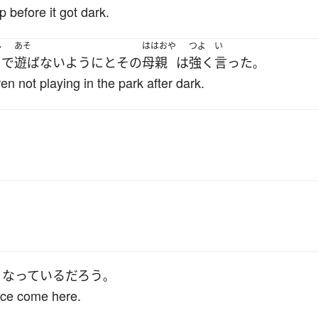
p before it got dark.
ん
あそ
ははおや
つよ
い
で
遊ばない
ように
と
その
母親
は
強く
言った
。
en not playing in the park after dark.
く
なっている
だろう
。
lice come here.