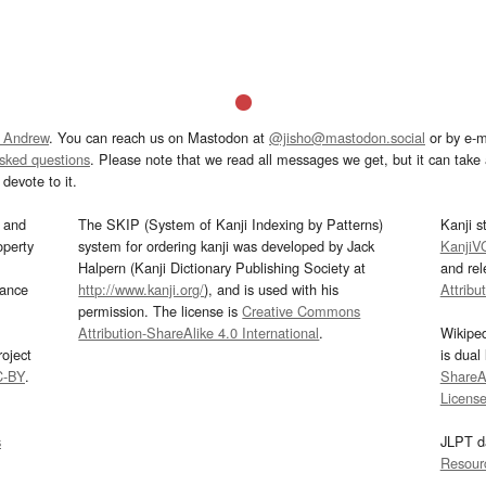
 Andrew
. You can reach us on Mastodon at
@jisho@mastodon.social
or by e-m
asked questions
. Please note that we read all messages we get, but it can take a
devote to it.
and
The SKIP (System of Kanji Indexing by Patterns)
Kanji s
operty
system for ordering kanji was developed by Jack
KanjiV
Halpern (Kanji Dictionary Publishing Society at
and re
mance
http://www.kanji.org/
), and is used with his
Attribu
permission. The license is
Creative Commons
Attribution-ShareAlike 4.0 International
.
Wikipe
oject
is dual
C-BY
.
ShareAl
Licens
s
JLPT d
Resour