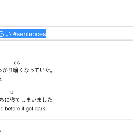
くら
っかり
暗く
なっていた
。
e.
ね
ちに
寝て
しまいました
。
d before it got dark.
。