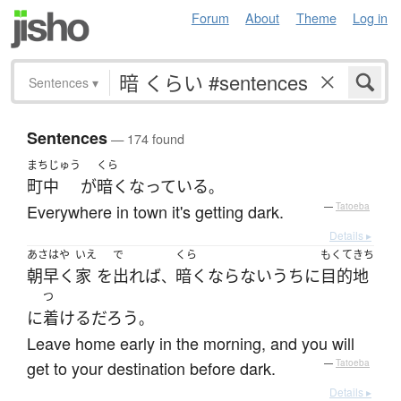
Forum
About
Theme
Log in
Sentences
▾
Sentences
— 174 found
まちじゅう
くら
町中
が
暗く
なっている
。
Everywhere in town it's getting dark.
—
Tatoeba
Details ▸
あさはや
いえ
で
くら
もくてきち
朝早く
家
を
出れば
暗く
なら
ないうちに
目的地
、
つ
に
着ける
だろう
。
Leave home early in the morning, and you will
get to your destination before dark.
—
Tatoeba
Details ▸