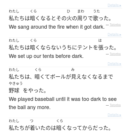
Details ▸
わたし
くら
ひ
まわ
うた
私たち
は
暗く
なる
と
その
火
の
周り
で
歌った
。
We sang around the fire when it got dark.
—
Tatoeba
Details ▸
わたし
くら
は
私たち
は
暗く
なら
ないうちに
テント
を
張った
。
We set up our tents before dark.
—
Tatoeba
Details ▸
わたし
くら
み
私たち
は
暗くて
ボール
が
見えなく
なる
まで
、
やきゅう
野球
を
やった
。
We played baseball until it was too dark to see
the ball any more.
—
Tatoeba
Details ▸
わたし
つ
くら
私たち
が
着いた
の
は
暗く
なって
から
だった
。