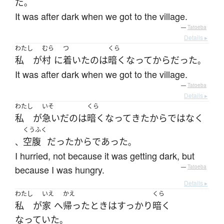
だ
。
It was after dark when we got to the village.
—
Tatoeba
Details ▸
わたし
むら
つ
くら
私
が
村
に
着いた
の
は
暗く
なって
から
だった
。
It was after dark when we got to the village.
—
Tatoeba
Details ▸
わたし
いそ
くら
私
が
急いだ
の
は
暗く
なって
きた
から
ではなく
くうふく
空腹
だった
から
であった
、
。
I hurried, not because it was getting dark, but
because I was hungry.
—
Tatoeba
Details ▸
わたし
いえ
かえ
くら
私
が
家
へ
帰った
とき
は
すっかり
暗く
なっていた
。