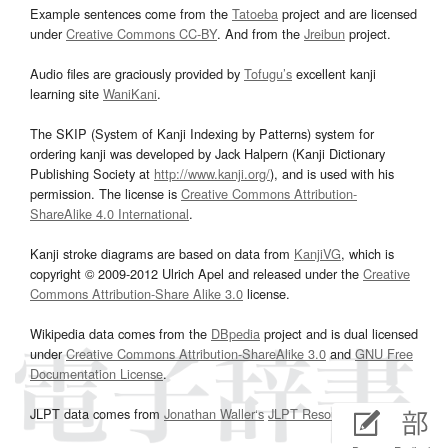
Example sentences come from the
Tatoeba
project and are licensed
under
Creative Commons CC-BY
. And from the
Jreibun
project.
Audio files are graciously provided by
Tofugu’s
excellent kanji
learning site
WaniKani
.
The SKIP (System of Kanji Indexing by Patterns) system for
ordering kanji was developed by Jack Halpern (Kanji Dictionary
Publishing Society at
http://www.kanji.org/
), and is used with his
permission. The license is
Creative Commons Attribution-
ShareAlike 4.0 International
.
Kanji stroke diagrams are based on data from
KanjiVG
, which is
copyright © 2009-2012 Ulrich Apel and released under the
Creative
Commons Attribution-Share Alike 3.0
license.
Wikipedia data comes from the
DBpedia
project and is dual licensed
under
Creative Commons Attribution-ShareAlike 3.0
and
GNU Free
Documentation License
.
JLPT data comes from
Jonathan Waller‘s
JLPT Resources
page.