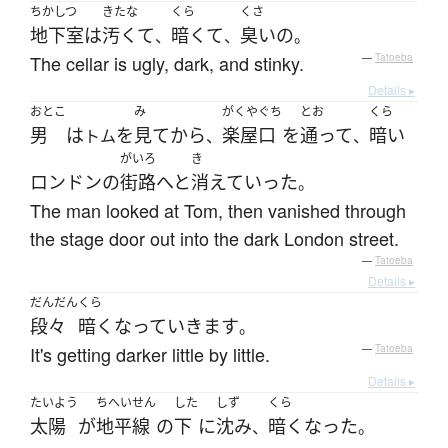
ちかしつ
きたな
くら
くさ
地下室
は
汚くて
暗くて
臭い
の
、
、
。
The cellar is ugly, dark, and stinky.
—
Tatoeba
Details ▸
おとこ
み
がくやぐち
とお
くら
男
は
を
見て
から
楽屋口
を
通って
暗い
トム
、
、
がいろ
き
ロンドン
の
街路
へと
消えて
いった
。
The man looked at Tom, then vanished through
the stage door out into the dark London street.
—
Tatoeba
Details ▸
だんだん
くら
段々
暗く
なって
いきます
。
It's getting darker little by little.
—
Tatoeba
Details ▸
たいよう
ちへいせん
した
しず
くら
太陽
が
地平線
の
下
に
沈み
暗く
なった
、
。