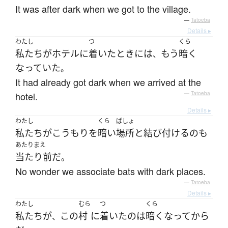
It was after dark when we got to the village.
—
Tatoeba
Details ▸
わたし
つ
くら
私たち
が
ホテル
に
着いた
とき
には
もう
暗く
、
なっていた
。
It had already got dark when we arrived at the
hotel.
—
Tatoeba
Details ▸
わたし
くら
ばしょ
私たち
が
こうもり
を
暗い
場所
と
結び付ける
の
も
あたりまえ
当たり前
だ
。
No wonder we associate bats with dark places.
—
Tatoeba
Details ▸
わたし
むら
つ
くら
私たち
が
この
村
に
着いた
の
は
暗く
なって
から
、