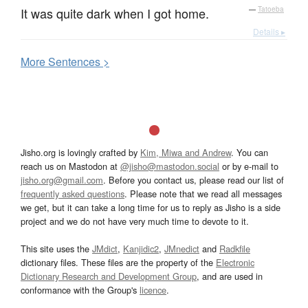
It was quite dark when I got home.
—
Tatoeba
Details ▸
More
S
entences >
Jisho.org is lovingly crafted by
Kim, Miwa and Andrew
. You can
reach us on Mastodon at
@jisho@mastodon.social
or by e-mail to
jisho.org@gmail.com
. Before you contact us, please read our list of
frequently asked questions
. Please note that we read all messages
we get, but it can take a long time for us to reply as Jisho is a side
project and we do not have very much time to devote to it.
This site uses the
JMdict
,
Kanjidic2
,
JMnedict
and
Radkfile
dictionary files. These files are the property of the
Electronic
Dictionary Research and Development Group
, and are used in
conformance with the Group's
licence
.