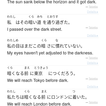
The sun sank below the horizon and it got dark.
—
Tatoeba
Details ▸
わたし
くら
みち
とおりす
私
は
その
暗い
道
を
通り過ぎた
。
I passed over the dark street.
—
Tatoeba
Details ▸
わたし
め
くら
な
私の
目
は
まだ
この
暗
さ
に
慣れていない
。
My eyes haven't yet adjusted to the darkness.
—
Tatoeba
Details ▸
くら
まえ
とうきょう
暗く
なる
前
に
東京
に
つく
だろう
。
We will reach Tokyo before dark.
—
Tatoeba
Details ▸
わたし
くら
まえ
つ
私たち
は
暗く
なる
前
に
ロンドン
に
着いた
。
We will reach London before dark.
—
Tatoeba