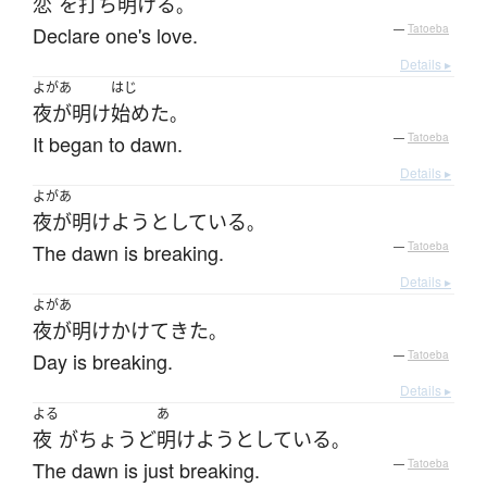
恋
を
打ち明ける
。
Declare one's love.
—
Tatoeba
Details ▸
よがあ
はじ
夜が明け
始めた
。
It began to dawn.
—
Tatoeba
Details ▸
よがあ
夜が明けよう
としている
。
The dawn is breaking.
—
Tatoeba
Details ▸
よがあ
夜が明け
かけて
きた
。
Day is breaking.
—
Tatoeba
Details ▸
よる
あ
夜
が
ちょうど
明けよう
としている
。
The dawn is just breaking.
—
Tatoeba