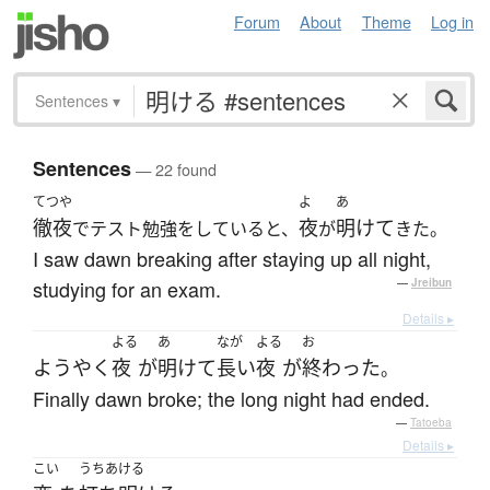
Forum
About
Theme
Log in
Sentences
▾
Sentences
— 22 found
てつや
よ
あ
徹夜
夜
明けて
でテスト勉強をしていると、
が
きた。
I saw dawn breaking after staying up all night,
studying for an exam.
—
Jreibun
Details ▸
よる
あ
なが
よる
お
ようやく
夜
が
明けて
長い
夜
が
終わった
。
Finally dawn broke; the long night had ended.
—
Tatoeba
Details ▸
こい
うちあける