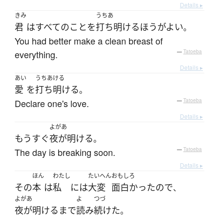
Details ▸
きみ
うちあ
君
は
すべて
の
こと
を
打ち明ける
ほうがよい
。
You had better make a clean breast of
everything.
—
Tatoeba
Details ▸
あい
うちあける
愛
を
打ち明ける
。
Declare one's love.
—
Tatoeba
Details ▸
よがあ
もうすぐ
夜が明ける
。
The day is breaking soon.
—
Tatoeba
Details ▸
ほん
わたし
たいへん
おもしろ
その
本
は
私
には
大変
面白かった
ので
、
よがあ
よ
つづ
夜が明ける
まで
読み
続けた
。