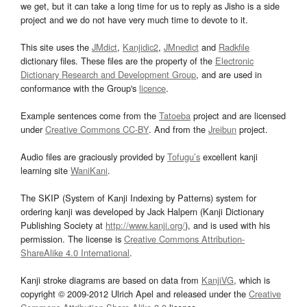
we get, but it can take a long time for us to reply as Jisho is a side
project and we do not have very much time to devote to it.
This site uses the
JMdict
,
Kanjidic2
,
JMnedict
and
Radkfile
dictionary files. These files are the property of the
Electronic
Dictionary Research and Development Group
, and are used in
conformance with the Group's
licence
.
Example sentences come from the
Tatoeba
project and are licensed
under
Creative Commons CC-BY
. And from the
Jreibun
project.
Audio files are graciously provided by
Tofugu’s
excellent kanji
learning site
WaniKani
.
The SKIP (System of Kanji Indexing by Patterns) system for
ordering kanji was developed by Jack Halpern (Kanji Dictionary
Publishing Society at
http://www.kanji.org/
), and is used with his
permission. The license is
Creative Commons Attribution-
ShareAlike 4.0 International
.
Kanji stroke diagrams are based on data from
KanjiVG
, which is
copyright © 2009-2012 Ulrich Apel and released under the
Creative