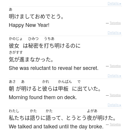
Details ▸
あ
明けまして
おめでとう
。
Happy New Year!
—
Tatoeba
Details ▸
かのじょ
ひみつ
うちあ
彼女
は
秘密
を
打ち明ける
のに
きがすす
気が進まなかった
。
She was reluctant to reveal her secret.
—
Tatoeba
Details ▸
あさ
あ
かれ
かんぱん
で
朝
が
明ける
と
彼ら
は
甲板
に
出ていた
。
Morning found them on deck.
—
Tatoeba
Details ▸
わたし
かた
かた
よがあ
私たち
は
語り
に
語って
とうとう
夜が明けた
、
。
We talked and talked until the day broke.
—
Tatoeba