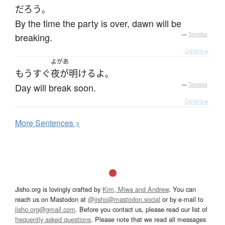
だろう
。
By the time the party is over, dawn will be
breaking.
—
Tatoeba
Details ▸
よがあ
もうすぐ
夜が明ける
よ
。
Day will break soon.
—
Tatoeba
Details ▸
More
S
entences >
Jisho.org is lovingly crafted by
Kim, Miwa and Andrew
. You can
reach us on Mastodon at
@jisho@mastodon.social
or by e-mail to
jisho.org@gmail.com
. Before you contact us, please read our list of
frequently asked questions
. Please note that we read all messages