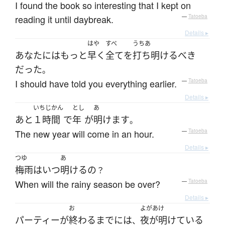
I found the book so interesting that I kept on
reading it until daybreak.
—
Tatoeba
Details ▸
はや
すべ
うちあ
あなた
には
もっと
早く
全て
を
打ち明ける
べき
だった
。
I should have told you everything earlier.
—
Tatoeba
Details ▸
いちじかん
とし
あ
あと
１時間
で
年
が
明けます
。
The new year will come in an hour.
—
Tatoeba
Details ▸
つゆ
あ
梅雨
は
いつ
明ける
の
？
When will the rainy season be over?
—
Tatoeba
Details ▸
お
よがあけ
パーティー
が
終わる
まで
には
夜が明けている
、