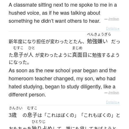
A classmate sitting next to me spoke to me in a
hushed voice, as if he was talking about
something he didn’t want others to hear.
—
Jreibun
Details ▸
べんきょうぎら
勉強嫌い
新年度になり担任が変わったとたん、
だっ
むすこ
ひと
まじめ
息子
人
真面目
た
が
が変わったように
に勉強するよう
になった。
As soon as the new school year began and the
homeroom teacher changed, my son, who had
hated studying, began to study diligently, like a
different person.
—
Jreibun
Details ▸
さんさい
むすこ
3歳
息子
の
は「これはぼくの」「これもぼくの」と
ひとりじ
独り占め
おもちゃを
して、誰にも貸してあげようと