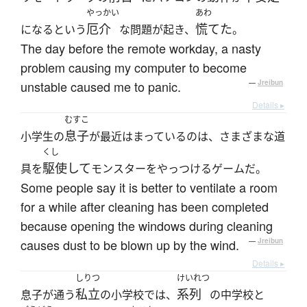
やっかい
あわ
厄介
慌てた
になるという
な問題が起き、
。
The day before the remote workday, a nasty
problem causing my computer to become
unstable caused me to panic.
—
Jreibun
Details ▸
むすこ
息子
小学生の
が最近はまっているのは、さまざまな道
くし
駆使して
具を
モンスターをやっつけるゲームだ。
Some people say it is better to ventilate a room
for a while after cleaning has been completed
because opening the windows during cleaning
causes dust to be blown up by the wind.
—
Jreibun
Details ▸
しりつ
けいれつ
私立
系列
息子が通う
の小学校では、
の中学校と