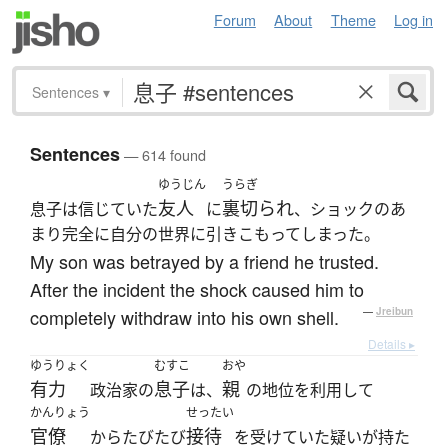
Forum
About
Theme
Log in
Sentences
▾
Sentences
— 614 found
ゆうじん
うらぎ
友人
裏切られ
息子は信じていた
に
、ショックのあ
まり完全に自分の世界に引きこもってしまった。
My son was betrayed by a friend he trusted.
After the incident the shock caused him to
completely withdraw into his own shell.
—
Jreibun
Details ▸
ゆうりょく
むすこ
おや
有力
息子
親
政治家の
は、
の地位を利用して
かんりょう
せったい
官僚
接待
からたびたび
を受けていた疑いが持た