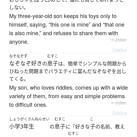
しない。
My three-year-old son keeps his toys only to
himself, saying, “this one is mine” and “that one
is also mine,” and refuses to share them with
anyone.
—
Jreibun
Details ▸
なぞなぞず
むすこ
なぞなぞ好き
息子
の
は、簡単でシンプルな問題から
ひねった問題までバラエティに富んだなぞなぞを出し
てくる。
My son, who loves riddles, comes up with a wide
variety of them, from easy and simple problems
to difficult ones.
—
Jreibun
Details ▸
しょうがくさんねんせい
むすこ
こ
小学3年生
息子
子
の
に「好きな
の名前、教え
むすこ