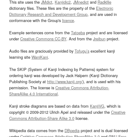
This site uses the
JMdict
,
Kanjidic2
,
JMnedict
and
Radkfile
dictionary files. These files are the property of the
Electronic
Dictionary Research and Development Group
, and are used in
conformance with the Group's
licence
.
Example sentences come from the
Tatoeba
project and are licensed
under
Creative Commons CC-BY
. And from the
Jreibun
project.
Audio files are graciously provided by
Tofugu’s
excellent kanji
learning site
WaniKani
.
The SKIP (System of Kanji Indexing by Patterns) system for
ordering kanji was developed by Jack Halpern (Kanji Dictionary
Publishing Society at
http://www.kanji.org/
), and is used with his
permission. The license is
Creative Commons Attribution-
ShareAlike 4.0 International
.
Kanji stroke diagrams are based on data from
KanjiVG
, which is
copyright © 2009-2012 Ulrich Apel and released under the
Creative
Commons Attribution-Share Alike 3.0
license.
Wikipedia data comes from the
DBpedia
project and is dual licensed
under
Creative Commons Attribution-ShareAlike 3.0
and
GNU Free