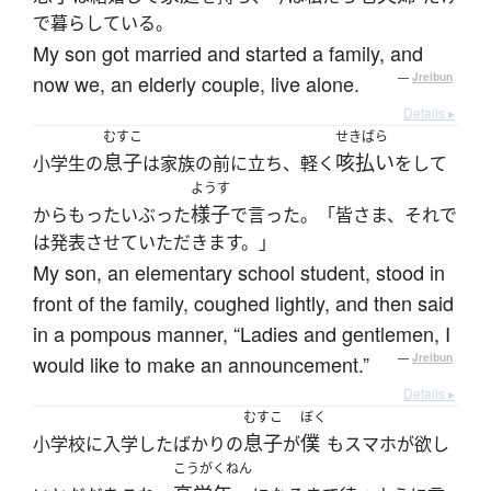
で暮らしている。
My son got married and started a family, and
now we, an elderly couple, live alone.
—
Jreibun
Details ▸
むすこ
せきばら
息子
咳払い
小学生の
は家族の前に立ち、軽く
をして
ようす
様子
からもったいぶった
で言った。「皆さま、それで
は発表させていただきます。」
My son, an elementary school student, stood in
front of the family, coughed lightly, and then said
in a pompous manner, “Ladies and gentlemen, I
would like to make an announcement.”
—
Jreibun
Details ▸
むすこ
ぼく
息子
僕
小学校に入学したばかりの
が
もスマホが欲し
こうがくねん