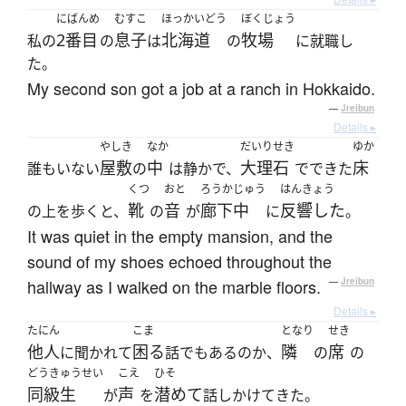
にばんめ
むすこ
ほっかいどう
ぼくじょう
2番目
息子
北海道
牧場
私の
の
は
の
に就職し
た。
My second son got a job at a ranch in Hokkaido.
—
Jreibun
Details ▸
やしき
なか
だいりせき
ゆか
屋敷
中
大理石
床
誰もいない
の
は静かで、
でできた
くつ
おと
ろうかじゅう
はんきょう
靴
音
廊下中
反響した
の上を歩くと、
の
が
に
。
It was quiet in the empty mansion, and the
sound of my shoes echoed throughout the
hallway as I walked on the marble floors.
—
Jreibun
Details ▸
たにん
こま
となり
せき
他人
困る
隣
席
に聞かれて
話でもあるのか、
の
の
どうきゅうせい
こえ
ひそ
同級生
声
潜めて
が
を
話しかけてきた。