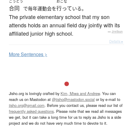
ごうどう
おこな
合同
行って
で毎年運動会を
いる。
The private elementary school that my son
attends holds an annual field day jointly with its
affiliated junior high school.
—
Jreibun
Details ▸
More
S
entences >
Jisho.org is lovingly crafted by
Kim, Miwa and Andrew
. You can
reach us on Mastodon at
@jisho@mastodon.social
or by e-mail to
jisho.org@gmail.com
. Before you contact us, please read our list of
frequently asked questions
. Please note that we read all messages
we get, but it can take a long time for us to reply as Jisho is a side
project and we do not have very much time to devote to it.