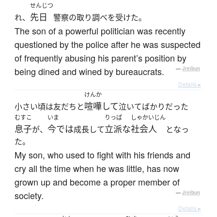
せんじつ
先日
れ、
警察の取り調べを受けた。
The son of a powerful politician was recently
questioned by the police after he was suspected
of frequently abusing his parent’s position by
being dined and wined by bureaucrats.
—
Jreibun
Details ▸
けんか
喧嘩して
小さい頃は友だちと
泣いてばかりだった
むすこ
いま
りっぱ
しゃかいじん
息子
今では
立派な
社会人
が、
成長して
となっ
た。
My son, who used to fight with his friends and
cry all the time when he was little, has now
grown up and become a proper member of
society.
—
Jreibun
Details ▸