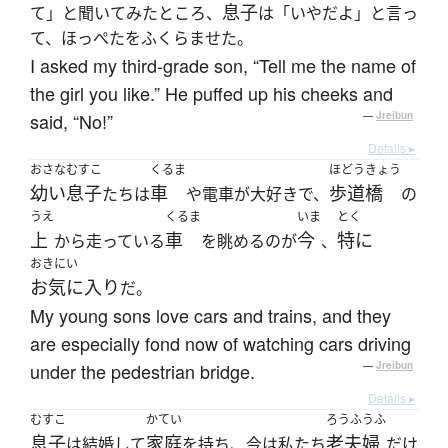
息子
て」と聞いてみたところ、
は「いやだよ」と言っ
て、ほっぺたをふくらませた。
I asked my third-grade son, “Tell me the name of
the girl you like.” He puffed up his cheeks and
said, “No!”
—
Jreibun
Details ▸
おさな
むすこ
くるま
ほどうきょう
幼い
息子
車
歩道橋
たちは
や電車が大好きで、
の
うえ
くるま
いま
とく
上
車
今
特に
から走っている
を眺めるのが
、
おきにい
お気に入り
だ。
My young sons love cars and trains, and they
are especially fond now of watching cars driving
under the pedestrian bridge.
—
Jreibun
Details ▸
むすこ
かてい
ろうふうふ
息子
家庭
老夫婦
は結婚して
を持ち、今は私たち
だけ