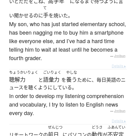
高学年
いとだだをこね、
になるまで待つように言
て
手
い聞かせるのに
を焼いた。
My son, who has just started elementary school,
has been nagging me to buy him a smartphone
like everyone else, and I’ve had a hard time
telling him to wait at least until he becomes a
fourth grader.
—
Jreibun
Details ▸
ちょうかいりょく
ごいりょく
やしな
聴解力
語彙力
養う
と
を
ために、毎日英語のニ
ュースを聴くようにしている。
In order to develop my listening comprehension
and vocabulary, I try to listen to English news
every day.
—
Jreibun
Details ▸
ぜんじつ
どうさ
ふあんてい
前日
動作
不安定
リモートワークの
にパソコンの
が