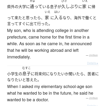
かよ
ひさ
いえ
通って
久しぶり
家
県外の大学に
いる息子が
に
に帰
いえ
はい
家
入る
って来たと思ったら、
に
なり、海外で働くと
言ってすぐに出て行った。
My son, who is attending college in another
prefecture, came home for the first time in a
while. As soon as he came in, he announced
that he will be working abroad and left
immediately.
—
Jreibun
Details ▸
むすこ
息子
小学生の
に将来何になりたいか聞いたら、医者に
なりたいと答えた。
When I asked my elementary school-age son
what he wanted to be in the future, he said he
wanted to be a doctor.
—
Jreibun
Details ▸