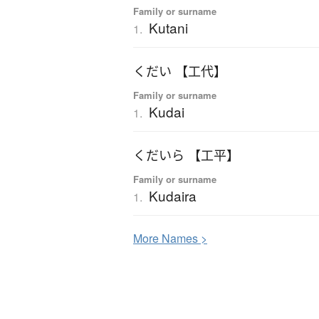
Family or surname
Kutani
1.
くだい 【工代】
Family or surname
Kudai
1.
くだいら 【工平】
Family or surname
Kudaira
1.
More
N
ames >