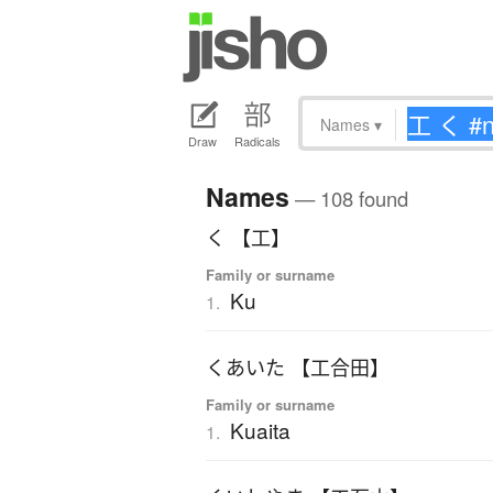
Names
▾
Draw
Radicals
Names
— 108 found
く 【工】
Family or surname
Ku
1.
くあいた 【工合田】
Family or surname
Kuaita
1.