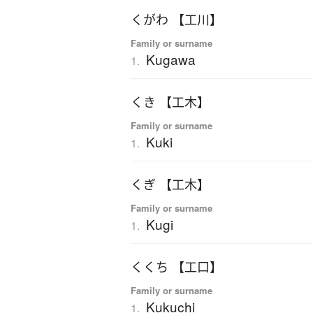
くがわ 【工川】
Family or surname
Kugawa
1.
くき 【工木】
Family or surname
Kuki
1.
くぎ 【工木】
Family or surname
Kugi
1.
くくち 【工口】
Family or surname
Kukuchi
1.