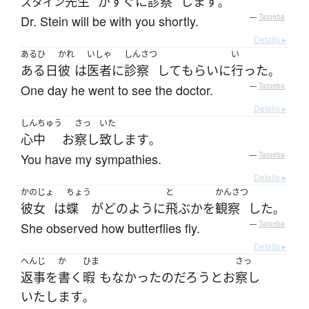
先生
が
すぐに
診察
します
スタイン
。
Dr. Stein will be with you shortly.
—
Tatoeba
Details ▸
あるひ
かれ
いしゃ
しんさつ
い
ある日
彼
は
医者
に
診察
して
もらい
に
行った
。
One day he went to see the doctor.
—
Tatoeba
Details ▸
しんちゅう
さっ
いた
心中
お
察し
致します
。
You have my sympathies.
—
Tatoeba
Details ▸
かのじょ
ちょう
と
かんさつ
彼女
は
蝶
が
どのように
飛ぶ
か
を
観察
した
。
She observed how butterflies fly.
—
Tatoeba
Details ▸
へんじ
か
ひま
さっ
返事
を
書く
暇
も
なかった
の
だろう
と
お
察し
いたします
。