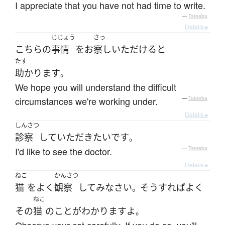
I appreciate that you have not had time to write.
—
Tatoeba
Details ▸
じじょう
さっ
こちら
の
事情
を
お
察し
いただける
と
たす
助かります
。
We hope you will understand the difficult
circumstances we're working under.
—
Tatoeba
Details ▸
しんさつ
診察
して
いただき
たい
です
。
I'd like to see the doctor.
—
Tatoeba
Details ▸
ねこ
かんさつ
猫
を
よく
観察
して
み
なさい
そうすれば
よく
。
ねこ
その
猫
の
こと
が
わかります
よ
。