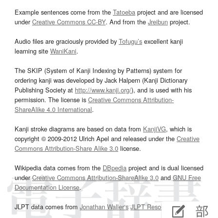
Example sentences come from the
Tatoeba
project and are licensed
under
Creative Commons CC-BY
. And from the
Jreibun
project.
Audio files are graciously provided by
Tofugu’s
excellent kanji
learning site
WaniKani
.
The SKIP (System of Kanji Indexing by Patterns) system for
ordering kanji was developed by Jack Halpern (Kanji Dictionary
Publishing Society at
http://www.kanji.org/
), and is used with his
permission. The license is
Creative Commons Attribution-
ShareAlike 4.0 International
.
Kanji stroke diagrams are based on data from
KanjiVG
, which is
copyright © 2009-2012 Ulrich Apel and released under the
Creative
Commons Attribution-Share Alike 3.0
license.
Wikipedia data comes from the
DBpedia
project and is dual licensed
under
Creative Commons Attribution-ShareAlike 3.0
and
GNU Free
Documentation License
.
JLPT data comes from
Jonathan Waller‘s
JLPT Resources
page.