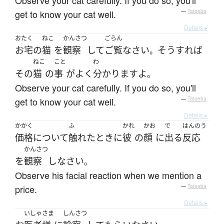
Observe your cat carefully. If you do so, you'll
get to know your cat well.
—
Tatoeba
Details ▸
おたく
ねこ
かんさつ
ごらん
お宅
の
猫
を
観察
して
ご覧なさい
そうすれば
。
ねこ
こと
わ
その
猫
の
事
が
よく
分かります
よ
。
Observe your cat carefully. If you do so, you'll
get to know your cat well.
—
Tatoeba
Details ▸
かかく
ふ
かれ
かお
で
はんのう
価格
について
触れた
とき
に
彼
の
顔
に
出る
反応
かんさつ
を
観察
し
なさい
。
Observe his facial reaction when we mention a
price.
—
Tatoeba
Details ▸
いしゃ
さま
しんさつ