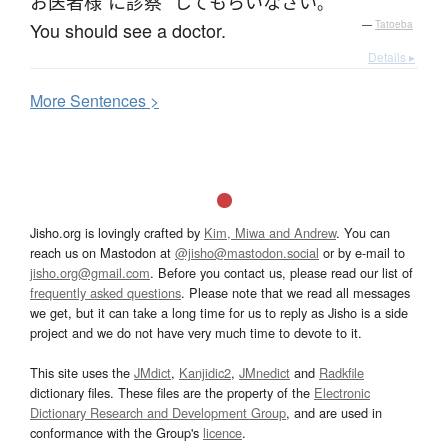
お
医者
様
に
診察
して
もらい
なさい
。
You should see a doctor.
—
Tatoeba
Details ▸
More
S
entences >
Jisho.org is lovingly crafted by
Kim, Miwa and Andrew
. You can
reach us on Mastodon at
@jisho@mastodon.social
or by e-mail to
jisho.org@gmail.com
. Before you contact us, please read our list of
frequently asked questions
. Please note that we read all messages
we get, but it can take a long time for us to reply as Jisho is a side
project and we do not have very much time to devote to it.
This site uses the
JMdict
,
Kanjidic2
,
JMnedict
and
Radkfile
dictionary files. These files are the property of the
Electronic
Dictionary Research and Development Group
, and are used in
conformance with the Group's
licence
.