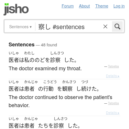
Forum
About
Theme
Log in
Sentences
▾
Sentences
— 48 found
いしゃ
わたし
しんさつ
医者
は
私の
のど
を
診察
した
。
The doctor examined my throat.
—
Tatoeba
Details ▸
いしゃ
かんじゃ
こうどう
かんさつ
つづ
医者
は
患者
の
行動
を
観察
し
続けた
。
The doctor continued to observe the patient's
behavior.
—
Tatoeba
Details ▸
いしゃ
かんじゃ
しんさつ
医者
は
患者
たち
を
診察
した
。