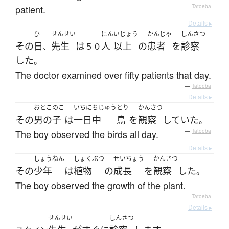
patient.
—
Tatoeba
Details ▸
ひ
せんせい
にん
いじょう
かんじゃ
しんさつ
その
日
先生
は
人
以上
の
患者
を
診察
、
５０
した
。
The doctor examined over fifty patients that day.
—
Tatoeba
Details ▸
おとこのこ
いちにちじゅう
とり
かんさつ
その
男の子
は
一日中
鳥
を
観察
していた
。
The boy observed the birds all day.
—
Tatoeba
Details ▸
しょうねん
しょくぶつ
せいちょう
かんさつ
その
少年
は
植物
の
成長
を
観察
した
。
The boy observed the growth of the plant.
—
Tatoeba
Details ▸
せんせい
しんさつ