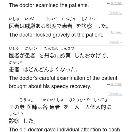
The doctor examined the patients.
—
Tatoeba
Details ▸
いしゃ
いげん
たいど
かんじゃ
しんさつ
医者
は
威厳
ある
態度
で
患者
を
診察
した
。
The doctor looked gravely at the patient.
—
Tatoeba
Details ▸
いしゃ
かんじゃ
たんねん
しんさつ
医者
が
患者
を
丹念に
診察
した
おかげで
、
かんじゃ
患者
は
どんどん
よく
なった
。
The doctor's careful examination of the patient
brought about his speedy recovery.
—
Tatoeba
Details ▸
ろう
いし
かく
かんじゃ
ひとりひとり
こじんてき
その
老
医師
は
各
患者
を
一人一人
個人的に
しんさつ
診察
した
。
The old doctor gave individual attention to each