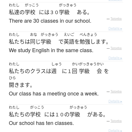
わたし
がっこう
がっきゅう
私達
の
学校
には
学級
ある
３０
。
There are 30 classes in our school.
—
Tatoeba
Details ▸
わたし
おな
がっきゅう
えいご
べんきょう
私たち
は
同じ
学級
で
英語
を
勉強します
。
We study English in the same class.
—
Tatoeba
Details ▸
わたし
しゅう
かい
がっきゅう
かい
私たち
の
クラス
は
週
に
回
学級
会
を
１
ひら
開きます
。
Our class has a meeting once a week.
—
Tatoeba
Details ▸
わたし
がっこう
がっきゅう
私たち
の
学校
には
の
学級
が
ある
１０
。
Our school has ten classes.
—
Tatoeba
Details ▸