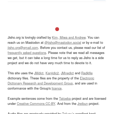
Jisho.org is lovingly crafted by
Kim, Miwa and Andrew
. You can
reach us on Mastodon at
@jisho@mastodon.social
or by e-mail to
jisho.org@gmail.com
. Before you contact us, please read our list of
frequently asked questions
. Please note that we read all messages
we get, but it can take a long time for us to reply as Jisho is a side
project and we do not have very much time to devote to it.
This site uses the
JMdict
,
Kanjidic2
,
JMnedict
and
Radkfile
dictionary files. These files are the property of the
Electronic
Dictionary Research and Development Group
, and are used in
conformance with the Group's
licence
.
Example sentences come from the
Tatoeba
project and are licensed
under
Creative Commons CC-BY
. And from the
Jreibun
project.
Audio files are graciously provided by
Tofugu’s
excellent kanji