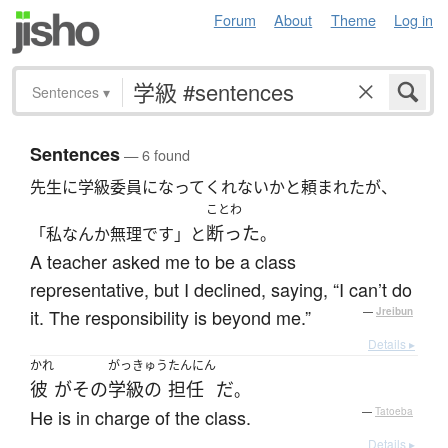
Forum
About
Theme
Log in
Sentences
▾
Sentences
— 6 found
先生に学級委員になってくれないかと頼まれたが、
ことわ
断った
「私なんか無理です」と
。
A teacher asked me to be a class
representative, but I declined, saying, “I can’t do
it. The responsibility is beyond me.”
—
Jreibun
Details ▸
かれ
がっきゅう
たんにん
彼
が
その
学級の
担任
だ
。
He is in charge of the class.
—
Tatoeba
Details ▸