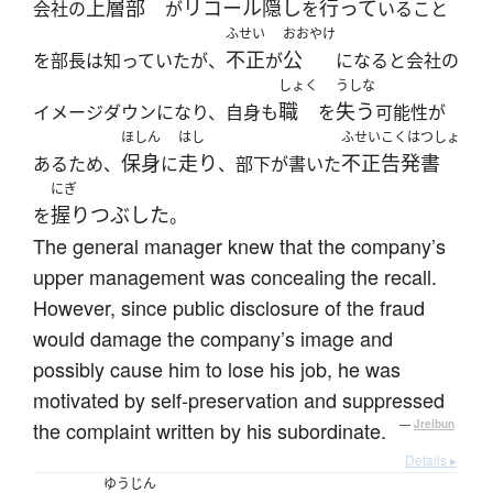
上層部
リコール隠し
行って
会社の
が
を
いること
ふせい
おおやけ
不正
公
を部長は知っていたが、
が
になると会社の
しょく
うしな
職
失う
イメージダウンになり、自身も
を
可能性が
ほしん
はし
ふせいこくはつしょ
保身
走り
不正告発書
あるため、
に
、部下が書いた
にぎ
握りつぶした
を
。
The general manager knew that the company’s
upper management was concealing the recall.
However, since public disclosure of the fraud
would damage the company’s image and
possibly cause him to lose his job, he was
motivated by self-preservation and suppressed
the complaint written by his subordinate.
—
Jreibun
Details ▸
ゆうじん