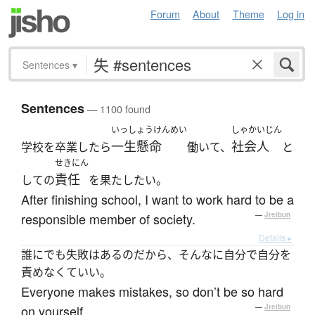
Forum
About
Theme
Log in
Sentences
▾
Sentences
— 1100 found
いっしょうけんめい
しゃかいじん
一生懸命
社会人
学校を卒業したら
働いて、
と
せきにん
責任
しての
を果たしたい。
After finishing school, I want to work hard to be a
responsible member of society.
—
Jreibun
Details ▸
誰にでも失敗はあるのだから、そんなに自分で自分を
責めなくていい。
Everyone makes mistakes, so don’t be so hard
on yourself.
—
Jreibun