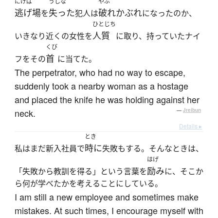
にげば
うしな
やぶ
逃げ場
失った
破れかぶれ
を
犯人は
になったのか、
ひとじち
人質
いきなり近くの女性を
に取り、持っていたナイ
くび
首
フをその
に当てた。
The perpetrator, who had no way to escape,
suddenly took a nearby woman as a hostage
and placed the knife he was holding against her
neck.
—
Jreibun
Details ▸
とき
時に
私はまだ新入社員で
失敗もする。そんなときは、
はげ
励み
「失敗から教訓を得る」という言葉を
に、そこか
ら何が学べたかを考えることにしている。
I am still a new employee and sometimes make
mistakes. At such times, I encourage myself with