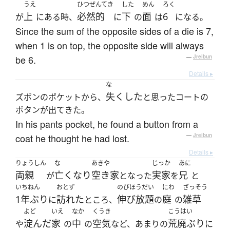
うえ
ひつぜんてき
した
めん
ろく
上
必然的
下
面
6
が
にある時、
に
の
は
になる。
Since the sum of the opposite sides of a die is 7,
when 1 is on top, the opposite side will always
be 6.
—
Jreibun
Details ▸
な
失くした
ズボンのポケットから、
と思ったコートの
ボタンが出てきた。
In his pants pocket, he found a button from a
coat he thought he had lost.
—
Jreibun
Details ▸
りょうしん
な
あきや
じっか
あに
両親
亡くなり
空き家
実家
兄
が
となった
を
と
いちねん
おとず
のびほうだい
にわ
ざっそう
1年ぶり
訪れた
伸び放題
庭
雑草
に
ところ、
の
の
よど
いえ
なか
くうき
こうはい
淀んだ
家
中
空気
荒廃ぶり
や
の
の
など、あまりの
に