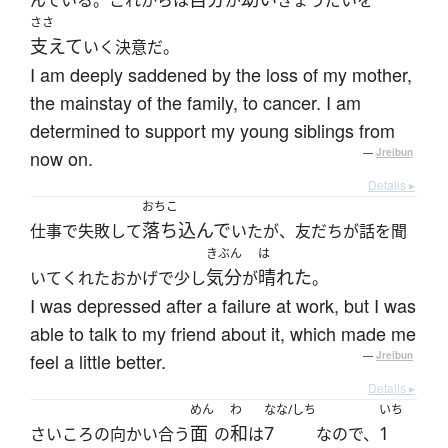
んでいる。これからは
が
きょうだいを
ささ
支えて
いく決意だ。
I am deeply saddened by the loss of my mother,
the mainstay of the family, to cancer. I am
determined to support my young siblings from
now on.
—
Jreibun
Details ▸
おちこ
落ち込んで
仕事で失敗して
いたが、友だちが話を聞
きぶん
は
気分
晴れた
いてくれたおかげで少し
が
。
I was depressed after a failure at work, but I was
able to talk to my friend about it, which made me
feel a little better.
—
Jreibun
Details ▸
めん
わ
なな/しち
いち
面
和
7
1
さいころの向かい合う
の
は
なので、