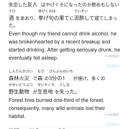
友人
失恋した
はやけくそになったのか飲めもしない
さけ
あげくのは
でいすい
酒
挙げ句の果て
泥酔して
をあおり、
に
寝てしまっ
た。
Even though my friend cannot drink alcohol, he
was brokenhearted by a recent breakup and
started drinking. After getting seriously drunk, he
eventually fell asleep.
—
Jreibun
Details ▸
しんりんかさい
もり
さんぶんのいち
森林火災
森
3分の1
で
の
が焼け、多くの
やせいどうぶつ
せいそくち
うしな
野生動物
生息地
失った
が
を
。
Forest fires burned one-third of the forest;
consequently, many wild animals lost their
habitat.
—
Jreibun
Details ▸