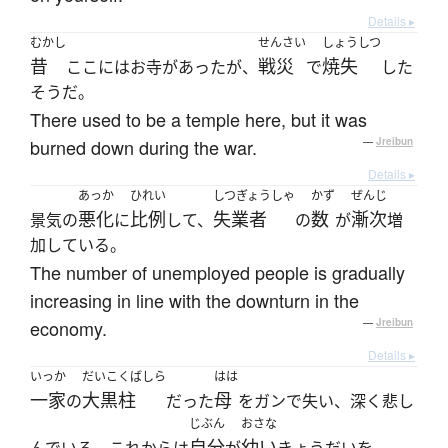
Details ▸
むかし
せんさい
しょうしつ
昔
戦災
焼失
ここにはお寺があったが、
で
した
そうだ。
There used to be a temple here, but it was
burned down during the war.
—
Jreibun
Details ▸
あっか
ひれい
しつぎょうしゃ
かず
ぜんじ
悪化
比例
失業者
数
漸次
景気の
に
して、
の
が
増
加している。
The number of unemployed people is gradually
increasing in line with the downturn in the
economy.
—
Jreibun
Details ▸
いっか
だいこくばしら
はは
一家
大黒柱
母
の
だった
をガンで失い、深く悲し
じぶん
おさな
自分
幼い