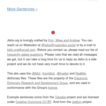
More
S
entences >
Jisho.org is lovingly crafted by
Kim, Miwa and Andrew
. You can
reach us on Mastodon at
@jisho@mastodon.social
or by e-mail to
jisho.org@gmail.com
. Before you contact us, please read our list of
frequently asked questions
. Please note that we read all messages
we get, but it can take a long time for us to reply as Jisho is a side
project and we do not have very much time to devote to it.
This site uses the
JMdict
,
Kanjidic2
,
JMnedict
and
Radkfile
dictionary files. These files are the property of the
Electronic
Dictionary Research and Development Group
, and are used in
conformance with the Group's
licence
.
Example sentences come from the
Tatoeba
project and are licensed
under
Creative Commons CC-BY
. And from the
Jreibun
project.