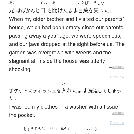
あに
くち
あ
ことば
うしな
兄
口
開けた
言葉
失った
はぽかんと
を
まま
を
。
When my older brother and I visited our parents’
house, which had been empty since our parents’
passing away a year ago, we were speechless,
and our jaws dropped at the sight before us. The
garden was overgrown with weeds and the
stagnant air inside the house was utterly
shocking.
—
Jreibun
Details ▸
い
入れたまま
ポケットにティッシュを
洗濯してしまっ
た。
I washed my clothes in a washer with a tissue in
the pocket.
—
Jreibun
Details ▸
じょうそうぶ
リコールかく
おこな