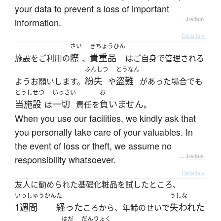
your data to prevent a loss of important
information.
—
Jreibun
Details ▸
さい
きちょうひん
際
貴重品
施設をご利用の
、
はご自身で管理される
ふんしつ
とうなん
紛失
盗難
ようお願いします。
や
があった場合でも
とうしせつ
いっさい
お
当施設
一切
負いません
は
責任を
。
When you use our facilities, we kindly ask that
you personally take care of your valuables. In
the event of loss or theft, we assume no
responsibility whatsoever.
—
Jreibun
Details ▸
友人に勧められた基礎化粧品を試したところ、
いっしゅうかん
た
うしな
1週間
経った
失われた
ころから、年齢のせいで
はだ
だんりょく