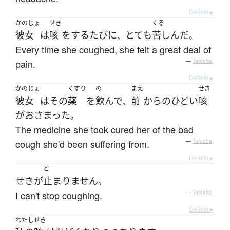
Details ▸
かのじょ
せき
くる
彼女
は
咳
を
する
たびに
とても
苦しんだ
、
。
Every time she coughed, she felt a great deal of
pain.
—
Tatoeba
Details ▸
かのじょ
くすり
の
まえ
せき
彼女
は
その
薬
を
飲んで
前
から
の
ひどい
咳
、
が
おさまった
。
The medicine she took cured her of the bad
cough she'd been suffering from.
—
Tatoeba
Details ▸
と
せき
が
止まりません
。
I can't stop coughing.
—
Tatoeba
Details ▸
わたし
せき