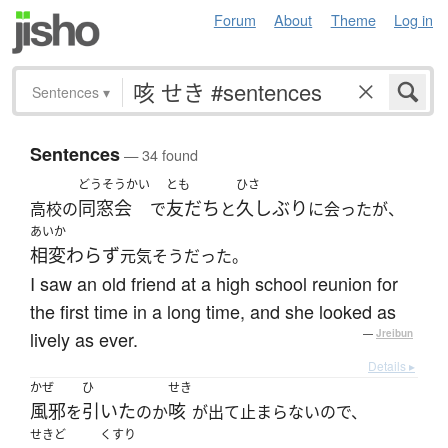
Forum
About
Theme
Log in
Sentences
▾
Sentences
— 34 found
どうそうかい
とも
ひさ
同窓会
友だち
久しぶり
高校の
で
と
に会ったが、
あいか
相変わらず
元気そうだった。
I saw an old friend at a high school reunion for
the first time in a long time, and she looked as
lively as ever.
—
Jreibun
Details ▸
かぜ
ひ
せき
風邪
引いた
咳
を
のか
が出て止まらないので、
せきど
くすり