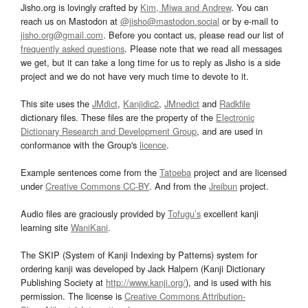
Jisho.org is lovingly crafted by
Kim, Miwa and Andrew
. You can
reach us on Mastodon at
@jisho@mastodon.social
or by e-mail to
jisho.org@gmail.com
. Before you contact us, please read our list of
frequently asked questions
. Please note that we read all messages
we get, but it can take a long time for us to reply as Jisho is a side
project and we do not have very much time to devote to it.
This site uses the
JMdict
,
Kanjidic2
,
JMnedict
and
Radkfile
dictionary files. These files are the property of the
Electronic
Dictionary Research and Development Group
, and are used in
conformance with the Group's
licence
.
Example sentences come from the
Tatoeba
project and are licensed
under
Creative Commons CC-BY
. And from the
Jreibun
project.
Audio files are graciously provided by
Tofugu’s
excellent kanji
learning site
WaniKani
.
The SKIP (System of Kanji Indexing by Patterns) system for
ordering kanji was developed by Jack Halpern (Kanji Dictionary
Publishing Society at
http://www.kanji.org/
), and is used with his
permission. The license is
Creative Commons Attribution-