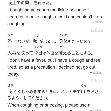
咳止め
薬
の
を買った。
I bought some cough medicine because I
seemed to have caught a cold and couldn’t stop
coughing.
—
Jreibun
Details ▸
ねつ
せき
からだ
熱
咳
身体
はないが、
が出るし、
もだるいので、
だいじ
と
きょう
ひか
大事
取って
今日
控える
を
は外出を
ことにする。
I don’t have a fever, but I have a cough and feel
tired, so as a precaution I decided not go out
today.
—
Jreibun
Details ▸
せき
くち
咳
口
やくしゃみをするときは、ハンカチで
をおさえ
るようにしてください。
When coughing or sneezing, please use a
—
Jreibun