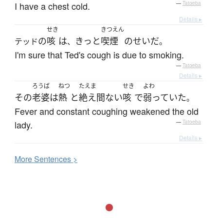
I have a chest cold.
—
Tatoeba
Details ▸
せき
きつえん
の
咳
は
きっと
喫煙
の
せい
だ
テッド
、
。
I'm sure that Ted's cough is due to smoking.
—
Tatoeba
Details ▸
ろうば
ねつ
たえま
せき
よわ
その
老婆
は
熱
と
絶え間ない
咳
で
弱っていた
。
Fever and constant coughing weakened the old
lady.
—
Tatoeba
Details ▸
More
S
entences >