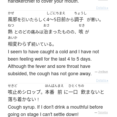
handkerchief to cover your mouth.
Details ▸
かぜ
しごにちまえ
ちょうし
風邪
4〜5日前
調子
を引いたらしく
から
が悪い。
ねつ
おさ
せき
熱
治まった
咳
とのどの痛みは
ものの、
が
あいか
相変わらず
続いている。
I seem to have caught a cold and I have not
been feeling well for the last 4 to 5 days.
Although the fever and sore throat have
subsided, the cough has not gone away.
—
Jreibun
Details ▸
せきど
ほんばん
まえ
ひとくち
の
咳止め
シロップ
本番
前
に
一口
飲まない
と
。
落ち着かない
！
Cough syrup. If I don't drink a mouthful before
going on stage I can't settle down!
—
Tatoeba