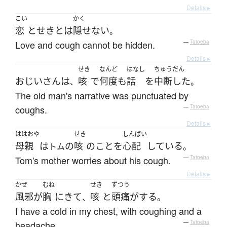
Details ▸
こい
かく
恋
と
せき
とは
隠せない
。
Love and cough cannot be hidden.
—
Tatoeba
Details ▸
せき
なんど
はなし
ちゅうだん
おじいさん
は
咳
で
何度も
話
を
中断した
、
。
The old man's narrative was punctuated by
coughs.
—
Tatoeba
Details ▸
ははおや
せき
しんぱい
母親
は
の
咳
の
こと
を
心配
している
トム
。
Tom's mother worries about his cough.
—
Tatoeba
Details ▸
かぜ
むね
せき
ずつう
風邪
が
胸
に
きて
咳
と
頭痛
が
する
、
。
I have a cold in my chest, with coughing and a
headache.
—
Tatoeba