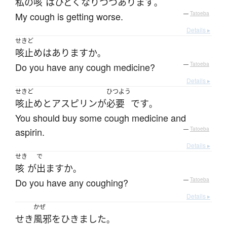
私の
咳
は
ひどく
なり
つつあります
。
My cough is getting worse.
—
Tatoeba
Details ▸
せきど
咳止め
は
あります
か
。
Do you have any cough medicine?
—
Tatoeba
Details ▸
せきど
ひつよう
咳止め
と
アスピリン
が
必要
です
。
You should buy some cough medicine and
aspirin.
—
Tatoeba
Details ▸
せき
で
咳
が
出ます
か
。
Do you have any coughing?
—
Tatoeba
Details ▸
かぜ
せき
風邪をひきました
。