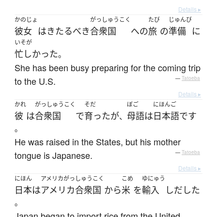
Details ▸
かのじょ
がっしゅうこく
たび
じゅんび
彼女
は
きたるべき
合衆国
へ
の
旅
の
準備
に
いそが
忙しかった
。
She has been busy preparing for the coming trip
to the U.S.
—
Tatoeba
Details ▸
かれ
がっしゅうこく
そだ
ぼご
にほんご
彼
は
合衆国
で
育った
が
母語
は
日本語
です
、
。
He was raised in the States, but his mother
tongue is Japanese.
—
Tatoeba
Details ▸
にほん
アメリカがっしゅうこく
こめ
ゆにゅう
日本
は
アメリカ合衆国
から
米
を
輸入
しだした
。
Japan began to import rice from the United