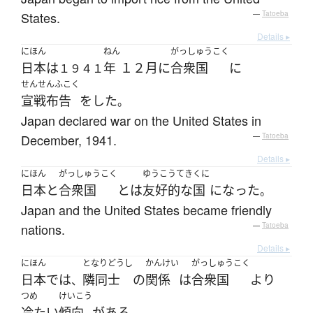
States.
—
Tatoeba
Details ▸
にほん
ねん
がっしゅうこく
日本
は
年
１２月
に
合衆国
に
１９４１
せんせんふこく
宣戦布告
を
した
。
Japan declared war on the United States in
December, 1941.
—
Tatoeba
Details ▸
にほん
がっしゅうこく
ゆうこうてき
くに
日本
と
合衆国
とは
友好的な
国
になった
。
Japan and the United States became friendly
nations.
—
Tatoeba
Details ▸
にほん
となりどうし
かんけい
がっしゅうこく
日本
で
は
隣同士
の
関係
は
合衆国
より
、
つめ
けいこう
冷たい
傾向
が
ある