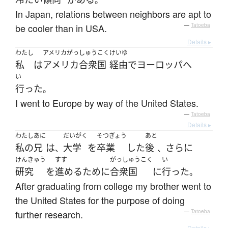
。
In Japan, relations between neighbors are apt to
be cooler than in USA.
—
Tatoeba
Details ▸
わたし
アメリカがっしゅうこく
けいゆ
私
は
アメリカ合衆国
経由
で
ヨーロッパ
へ
い
行った
。
I went to Europe by way of the United States.
—
Tatoeba
Details ▸
わたし
あに
だいがく
そつぎょう
あと
私の
兄
は
大学
を
卒業
した
後
さらに
、
、
けんきゅう
すす
がっしゅうこく
い
研究
を
進める
ために
合衆国
に
行った
。
After graduating from college my brother went to
the United States for the purpose of doing
further research.
—
Tatoeba
Details ▸