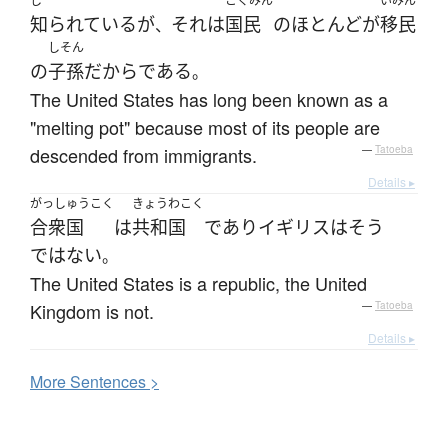
し
こくみん
いみん
知られている
が
それ
は
国民
の
ほとんど
が
移民
、
しそん
の
子孫
だから
である
。
The United States has long been known as a
"melting pot" because most of its people are
descended from immigrants.
—
Tatoeba
Details ▸
がっしゅうこく
きょうわこく
合衆国
は
共和国
であり
イギリス
は
そう
ではない
。
The United States is a republic, the United
Kingdom is not.
—
Tatoeba
Details ▸
More
S
entences >