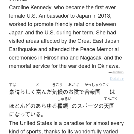
Caroline Kennedy, who became the first ever
female U.S. Ambassador to Japan in 2013,
worked to promote friendly relations between
Japan and the U.S. during her term. She had
visited areas affected by the Great East Japan
Earthquake and attended the Peace Memorial
ceremonies in Hiroshima and Nagasaki and the
memorial service for the war dead in Okinawa.
—
Jreibun
Details ▸
すば
と
きこう
おかげ
がっしゅうこく
素晴らしく
富んだ
気候
の
お陰で
合衆国
は
しゅるい
てんごく
ほとんど
の
あらゆる
種類
の
スポーツ
の
天国
になっている
。
The United States is a paradise for almost every
kind of sports, thanks to its wonderfully varied