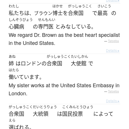
わたし
はかせ
がっしゅうこく
さいこう
私たち
は
博士
を
合衆国
で
最高
の
、ブラウン
しんぞうびょう
せんもんい
心臓病
の
専門医
と
みな
している
。
We regard Dr. Brown as the best heart specialist
in the United States.
—
Tatoeba
Details ▸
あね
がっしゅうこく
たいしかん
姉
は
ロンドン
の
合衆国
大使館
で
はたら
働いています
。
My sister works at the United States Embassy in
London.
—
Tatoeba
Details ▸
がっしゅうこく
だいとうりょう
こくみんとうひょう
合衆国
大統領
は
国民投票
によって
えら
選ばれる
。