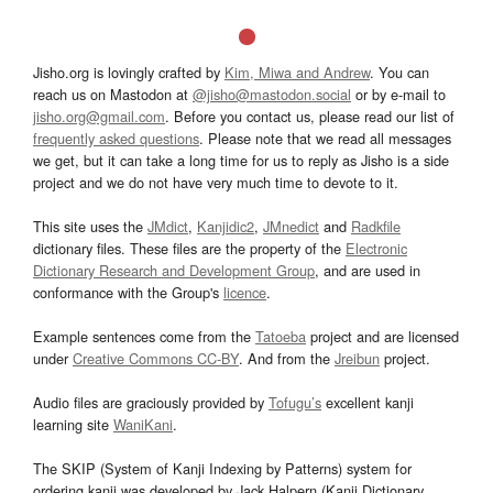
Jisho.org is lovingly crafted by
Kim, Miwa and Andrew
. You can
reach us on Mastodon at
@jisho@mastodon.social
or by e-mail to
jisho.org@gmail.com
. Before you contact us, please read our list of
frequently asked questions
. Please note that we read all messages
we get, but it can take a long time for us to reply as Jisho is a side
project and we do not have very much time to devote to it.
This site uses the
JMdict
,
Kanjidic2
,
JMnedict
and
Radkfile
dictionary files. These files are the property of the
Electronic
Dictionary Research and Development Group
, and are used in
conformance with the Group's
licence
.
Example sentences come from the
Tatoeba
project and are licensed
under
Creative Commons CC-BY
. And from the
Jreibun
project.
Audio files are graciously provided by
Tofugu’s
excellent kanji
learning site
WaniKani
.
The SKIP (System of Kanji Indexing by Patterns) system for
ordering kanji was developed by Jack Halpern (Kanji Dictionary