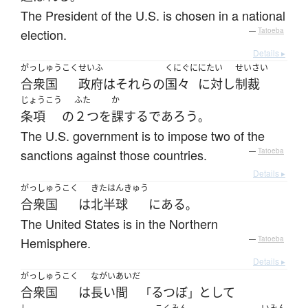
The President of the U.S. is chosen in a national
election.
—
Tatoeba
Details ▸
がっしゅうこく
せいふ
くにぐに
にたい
せいさい
合衆国
政府
は
それら
の
国々
に対し
制裁
じょうこう
ふた
か
条項
の
２つ
を
課する
であろう
。
The U.S. government is to impose two of the
sanctions against those countries.
—
Tatoeba
Details ▸
がっしゅうこく
きたはんきゅう
合衆国
は
北半球
に
ある
。
The United States is in the Northern
Hemisphere.
—
Tatoeba
Details ▸
がっしゅうこく
ながいあいだ
合衆国
は
長い間
るつぼ
として
「
」