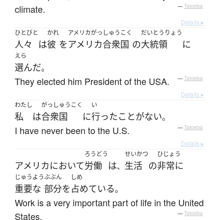
climate.
—
Tatoeba
Details ▸
ひとびと
かれ
アメリカがっしゅうこく
だいとうりょう
人々
は
彼
を
アメリカ合衆国
の
大統領
に
えら
選んだ
。
They elected him President of the USA.
—
Tatoeba
Details ▸
わたし
がっしゅうこく
い
私
は
合衆国
に
行った
ことがない
。
I have never been to the U.S.
—
Tatoeba
Details ▸
ろうどう
せいかつ
ひじょう
アメリカ
において
労働
は
生活
の
非常に
、
じゅうよう
ぶぶん
しめ
重要な
部分
を
占めている
。
Work is a very important part of life in the United
States.
—
Tatoeba