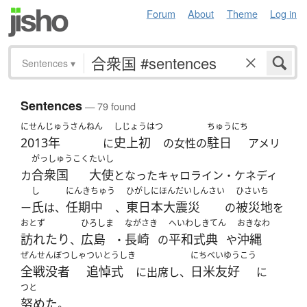
Forum
About
Theme
Log in
Sentences
▾
Sentences
— 79 found
にせんじゅうさんねん
しじょうはつ
ちゅうにち
2013年
史上初
駐日
に
の女性の
アメリ
がっしゅうこく
たいし
合衆国
大使
カ
となったキャロライン・ケネディ
し
にんきちゅう
ひがしにほんだいしんさい
ひさいち
氏
任期中
東日本大震災
被災地
ー
は、
、
の
を
おとず
ひろしま
ながさき
へいわしきてん
おきなわ
訪れたり
広島
長崎
平和式典
沖縄
、
・
の
や
ぜんせんぼつしゃ
ついとうしき
にちべいゆうこう
全戦没者
追悼式
日米友好
に出席し、
に
つと
努めた
。