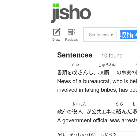
Sentences
▾
Draw
Radicals
Sentences
— 10 found
かい
しゅうわい
改ざん
収賄
書類を
し、
の事実の
News of a bureaucrat, who is be
involved in taking bribes, has b
やくにん
から
し
役人
絡んだ
政府の
が公共工事に
A government official was arreste
かれ
ぞうしゅうわい
けいべつ