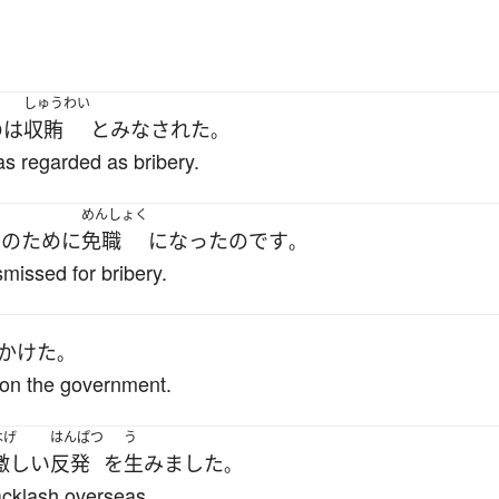
しゅうわい
の
は
収賄
と
みなされた
。
s regarded as bribery.
い
めんしょく
の
ために
免職
になった
のです
。
issed for bribery.
かけた
。
 on the government.
はげ
はんぱつ
う
激しい
反発
を
生みました
。
acklash overseas.