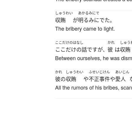
しゅうわい
あかるみにで
収賄
が
明るみにでた
。
The bribery came to light.
ここだけのはなし
かれ
しゅう
ここだけの話
です
が
彼
は
収賄
、
Between ourselves, he was dismi
かれ
しゅうわい
ふせいじけん
あいじん
彼の
収賄
や
不正事件
や
愛人
All the rumors of his bribes, sca