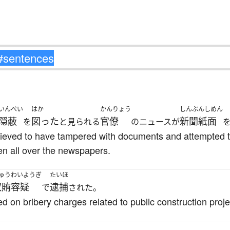
いんぺい
はか
かんりょう
しんぶんしめん
隠蔽
図った
官僚
新聞紙面
を
と見られる
のニュースが
lieved to have tampered with documents and attempted to
een all over the newspapers.
ゅうわいようぎ
たいほ
収賄容疑
逮捕
で
された。
d on bribery charges related to public construction proje