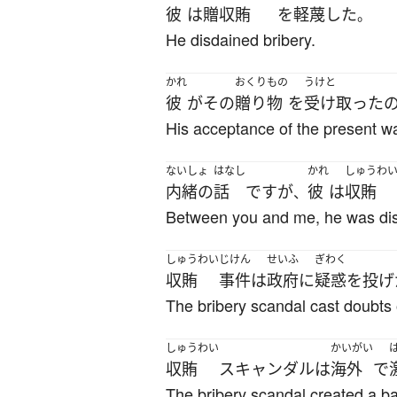
彼
は
贈収賄
を
軽蔑した
。
He disdained bribery.
かれ
おくりもの
うけと
彼
が
その
贈り物
を
受け取った
His acceptance of the present wa
ないしょ
はなし
かれ
しゅうわ
内緒の
話
です
が
彼
は
収賄
、
Between you and me, he was dism
しゅうわい
じけん
せいふ
ぎわく
収賄
事件
は
政府
に
疑惑
を
投げ
The bribery scandal cast doubts
しゅうわい
かいがい
収賄
スキャンダル
は
海外
で
The bribery scandal created a b