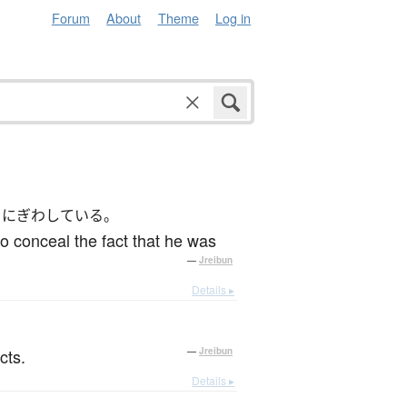
Forum
About
Theme
Log in
をにぎわしている。
 conceal the fact that he was
—
Jreibun
Details ▸
cts.
—
Jreibun
Details ▸