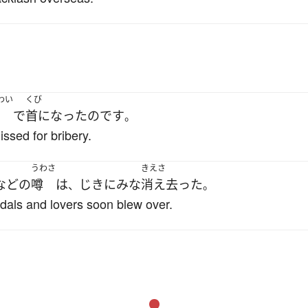
わい
くび
で
首になった
のです
。
ssed for bribery.
うわさ
きえさ
など
の
噂
は
じきに
みな
消え去った
、
。
ndals and lovers soon blew over.