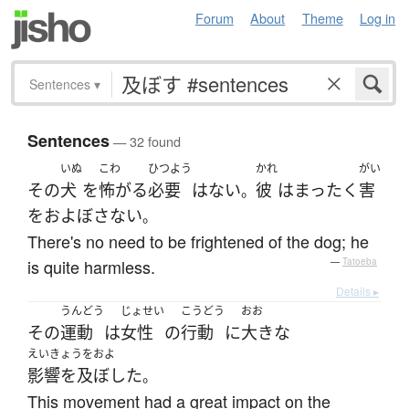
Forum
About
Theme
Log in
Sentences
▾
Sentences
— 32 found
いぬ
こわ
ひつよう
かれ
がい
その
犬
を
怖がる
必要
は
ない
彼
は
まったく
害
。
を
およぼさない
。
There's no need to be frightened of the dog; he
is quite harmless.
—
Tatoeba
Details ▸
うんどう
じょせい
こうどう
おお
その
運動
は
女性
の
行動
に
大きな
えいきょうをおよ
影響を及ぼした
。
This movement had a great impact on the