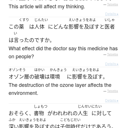
This article will affect my thinking.
—
Tatoeba
Details ▸
くすり
じんたい
えいきょうをおよ
いしゃ
この
薬
は
人体
に
どんな
影響を及ぼす
と
医者
い
は
言った
のです
か
。
What effect did the doctor say this medicine has
on people?
—
Tatoeba
Details ▸
オゾンそう
はかい
かんきょう
えいきょうをおよ
オゾン層
の
破壊
は
環境
に
影響を及ぼす
。
The destruction of the ozone layer affects the
environment.
—
Tatoeba
Details ▸
しょもつ
じんせい
にたい
おそらく
書物
が
われわれ
の
人生
に対して
、
ふか
えいきょうをおよ
こどもじだい
深い
影響を及ぼす
の
は
子供時代
だけ
であろう
。