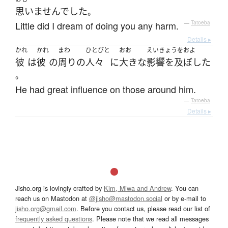
思いませんでした
。
Little did I dream of doing you any harm.
—
Tatoeba
Details ▸
かれ
かれ
まわ
ひとびと
おお
えいきょうをおよ
彼
は
彼
の
周り
の
人々
に
大きな
影響を及ぼした
。
He had great influence on those around him.
—
Tatoeba
Details ▸
Jisho.org is lovingly crafted by
Kim, Miwa and Andrew
. You can
reach us on Mastodon at
@jisho@mastodon.social
or by e-mail to
jisho.org@gmail.com
. Before you contact us, please read our list of
frequently asked questions
. Please note that we read all messages