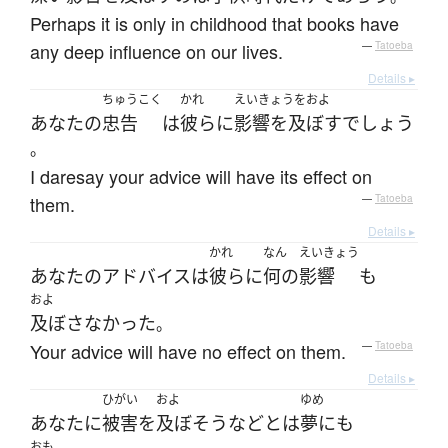
Perhaps it is only in childhood that books have
any deep influence on our lives.
—
Tatoeba
Details ▸
ちゅうこく
かれ
えいきょうをおよ
あなた
の
忠告
は
彼ら
に
影響を及ぼす
でしょう
。
I daresay your advice will have its effect on
them.
—
Tatoeba
Details ▸
かれ
なん
えいきょう
あなた
の
アドバイス
は
彼ら
に
何の
影響
も
およ
及ぼさなかった
。
Your advice will have no effect on them.
—
Tatoeba
Details ▸
ひがい
およ
ゆめ
あなた
に
被害
を
及ぼそう
など
とは
夢にも
おも