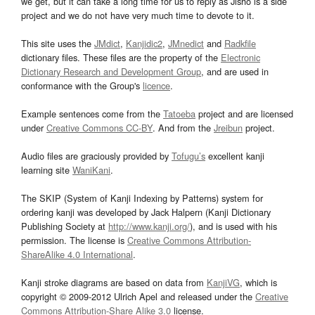
we get, but it can take a long time for us to reply as Jisho is a side
project and we do not have very much time to devote to it.
This site uses the
JMdict
,
Kanjidic2
,
JMnedict
and
Radkfile
dictionary files. These files are the property of the
Electronic
Dictionary Research and Development Group
, and are used in
conformance with the Group's
licence
.
Example sentences come from the
Tatoeba
project and are licensed
under
Creative Commons CC-BY
. And from the
Jreibun
project.
Audio files are graciously provided by
Tofugu’s
excellent kanji
learning site
WaniKani
.
The SKIP (System of Kanji Indexing by Patterns) system for
ordering kanji was developed by Jack Halpern (Kanji Dictionary
Publishing Society at
http://www.kanji.org/
), and is used with his
permission. The license is
Creative Commons Attribution-
ShareAlike 4.0 International
.
Kanji stroke diagrams are based on data from
KanjiVG
, which is
copyright © 2009-2012 Ulrich Apel and released under the
Creative
Commons Attribution-Share Alike 3.0
license.