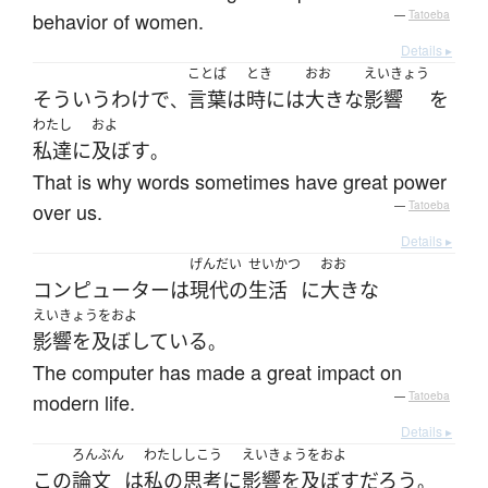
behavior of women.
—
Tatoeba
Details ▸
ことば
とき
おお
えいきょう
そういう
わけ
で
言葉
は
時には
大きな
影響
を
、
わたし
およ
私達
に
及ぼす
。
That is why words sometimes have great power
over us.
—
Tatoeba
Details ▸
げんだい
せいかつ
おお
コンピューター
は
現代の
生活
に
大きな
えいきょうをおよ
影響を及ぼしている
。
The computer has made a great impact on
modern life.
—
Tatoeba
Details ▸
ろんぶん
わたし
しこう
えいきょうをおよ
この
論文
は
私の
思考
に
影響を及ぼす
だろう
。