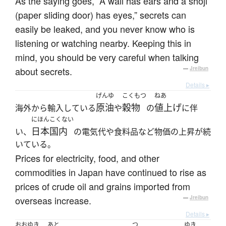
As the saying goes, “A wall has ears and a shōji
(paper sliding door) has eyes,” secrets can
easily be leaked, and you never know who is
listening or watching nearby. Keeping this in
mind, you should be very careful when talking
about secrets.
—
Jreibun
Details ▸
げんゆ
こくもつ
ねあ
原油
穀物
値上げ
海外から輸入している
や
の
に伴
にほんこくない
日本国内
い、
の電気代や食料品など物価の上昇が続
いている。
Prices for electricity, food, and other
commodities in Japan have continued to rise as
prices of crude oil and grains imported from
overseas increase.
—
Jreibun
Details ▸
おおゆき
あと
つ
ゆき