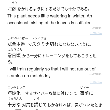
きり
霧
に
をかけるようにするだけでも十分である。
This plant needs little watering in winter. An
occasional misting of the leaves is sufficient.
—
Jreibun
Details ▸
しあい
ほんばん
スタミナぎ
試合
本番
スタミナ切れ
で
にならないように、
つねひごろ
常日頃
から十分にトレーニングをしておこうと思
う。
I will train regularly so that I will not run out of
stamina on match day.
—
Jreibun
Details ▸
こうみょうか
じぜん
巧妙化
事前に
するサイバー攻撃に対しては、
じゅうぶん
こう
十分な
講じて
対策を
おかなければ、気がついたとき