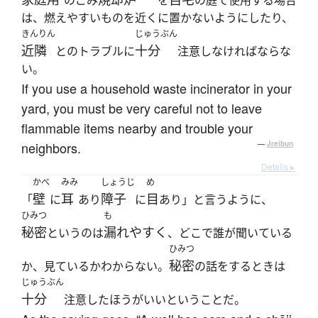
のごみ
を
の庭で使用する場合
は、燃えやすいものを近くに置かないようにしたり、
きんりん
じゅうぶん
近隣
十分
とのトラブルに
注意しなければならな
い。
If you use a household waste incinerator in your
yard, you must be very careful not to leave
flammable items nearby and trouble your
neighbors.
—
Jreibun
Details ▸
かべ
みみ
しょうじ
め
壁
耳
障子
目
「
に
あり
に
あり」と言うように、
ひみつ
も
秘密
漏れやすく
というのは
、どこで誰が聞いている
ひみつ
秘密
か、見ているかわからない。
の話をするときは
じゅうぶん
十分
注意したほうがいいということだ。