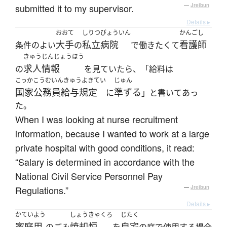
submitted it to my supervisor.
—
Jreibun
Details ▸
おおて
しりつびょういん
かんごし
大手
私立病院
看護師
条件のよい
の
で働きたくて
きゅうじんじょうほう
求人情報
の
を見ていたら、「給料は
こっかこうむいんきゅうよきてい
じゅん
国家公務員給与規定
準ずる
に
」と書いてあっ
た。
When I was looking at nurse recruitment
information, because I wanted to work at a large
private hospital with good conditions, it read:
“Salary is determined in accordance with the
National Civil Service Personnel Pay
Regulations.”
—
Jreibun
Details ▸
かていよう
しょうきゃくろ
じたく
家庭用
焼却炉
自宅