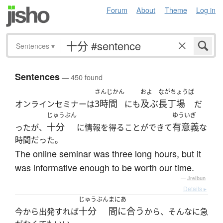
Forum
About
Theme
Log in
Sentences
▾
Sentences
— 450 found
さんじかん
およ
ながちょうば
3時間
及ぶ
長丁場
オンラインセミナーは
にも
だ
じゅうぶん
ゆういぎ
十分
有意義
ったが、
に情報を得ることができて
な
時間だった。
The online seminar was three long hours, but it
was informative enough to be worth our time.
—
Jreibun
Details ▸
じゅうぶん
まにあ
十分
間に合う
今から出発すれば
から、そんなに急