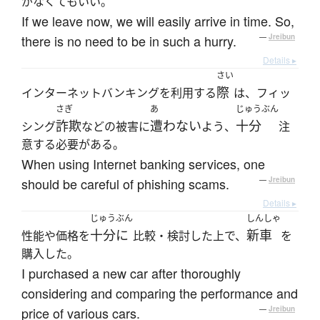
がなくてもいい。
If we leave now, we will easily arrive in time. So,
there is no need to be in such a hurry.
—
Jreibun
Details ▸
さい
際
インターネットバンキングを利用する
は、フィッ
さぎ
あ
じゅうぶん
詐欺
遭わない
十分
シング
などの被害に
よう、
注
意する必要がある。
When using Internet banking services, one
should be careful of phishing scams.
—
Jreibun
Details ▸
じゅうぶん
しんしゃ
十分に
新車
性能や価格を
比較・検討した上で、
を
購入した。
I purchased a new car after thoroughly
considering and comparing the performance and
price of various cars.
—
Jreibun