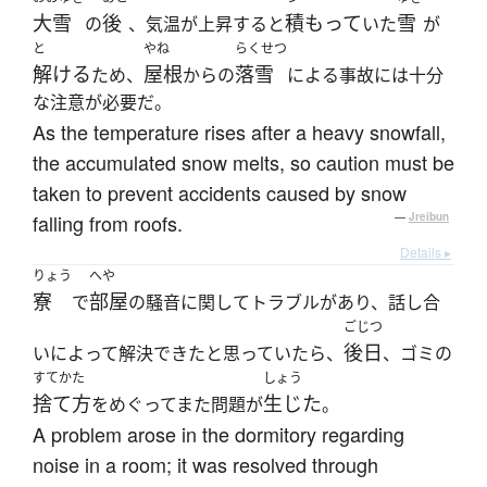
大雪
後
積もって
雪
の
、気温が上昇すると
いた
が
と
やね
らくせつ
解ける
屋根
落雪
ため、
からの
による事故には十分
な注意が必要だ。
As the temperature rises after a heavy snowfall,
the accumulated snow melts, so caution must be
taken to prevent accidents caused by snow
falling from roofs.
—
Jreibun
Details ▸
りょう
へや
寮
部屋
で
の騒音に関してトラブルがあり、話し合
ごじつ
後日
いによって解決できたと思っていたら、
、ゴミの
すてかた
しょう
捨て方
生じた
をめぐってまた問題が
。
A problem arose in the dormitory regarding
noise in a room; it was resolved through