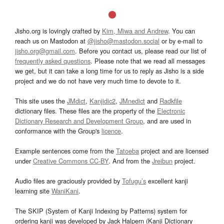
Jisho.org is lovingly crafted by
Kim, Miwa and Andrew
. You can
reach us on Mastodon at
@jisho@mastodon.social
or by e-mail to
jisho.org@gmail.com
. Before you contact us, please read our list of
frequently asked questions
. Please note that we read all messages
we get, but it can take a long time for us to reply as Jisho is a side
project and we do not have very much time to devote to it.
This site uses the
JMdict
,
Kanjidic2
,
JMnedict
and
Radkfile
dictionary files. These files are the property of the
Electronic
Dictionary Research and Development Group
, and are used in
conformance with the Group's
licence
.
Example sentences come from the
Tatoeba
project and are licensed
under
Creative Commons CC-BY
. And from the
Jreibun
project.
Audio files are graciously provided by
Tofugu’s
excellent kanji
learning site
WaniKani
.
The SKIP (System of Kanji Indexing by Patterns) system for
ordering kanji was developed by Jack Halpern (Kanji Dictionary