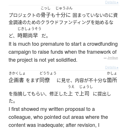
Details ▸
こっし
じゅうぶん
骨子
十分に
プロジェクトの
も
固まっていないのに資
金調達のためのクラウドファンディングを始めるな
じきしょうそう
時期尚早
ど、
だ。
It is much too premature to start a crowdfunding
campaign to raise funds when the framework of
the project is not yet solidified.
—
Jreibun
Details ▸
きかくしょ
どうりょう
かしょ
企画書
同僚
箇所
をまず
に見せ、内容が不十分な
うえ
じょうし
上
上司
を指摘してもらい、修正した
で
に提出し
た。
I first showed my written proposal to a
colleague, who pointed out areas where the
content was inadequate; after revision, I