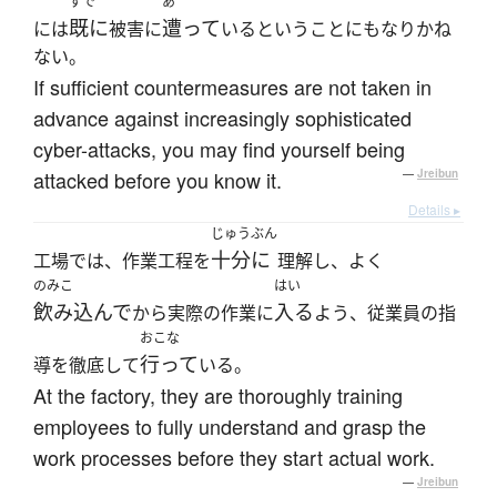
すで
あ
既に
遭って
には
被害に
いるということにもなりかね
ない。
If sufficient countermeasures are not taken in
advance against increasingly sophisticated
cyber-attacks, you may find yourself being
attacked before you know it.
—
Jreibun
Details ▸
じゅうぶん
十分に
工場では、作業工程を
理解し、よく
のみこ
はい
飲み込んで
入る
から実際の作業に
よう、従業員の指
おこな
行って
導を徹底して
いる。
At the factory, they are thoroughly training
employees to fully understand and grasp the
work processes before they start actual work.
—
Jreibun