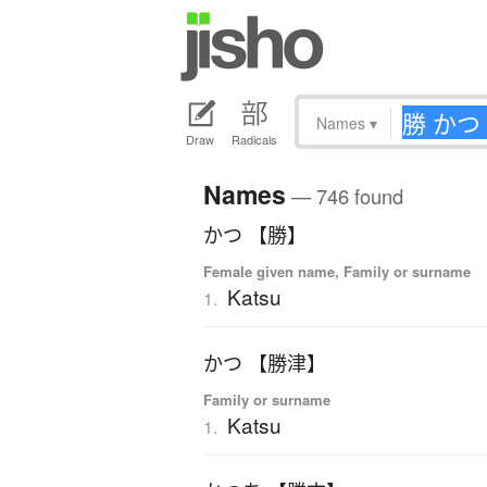
Names
▾
Draw
Radicals
Names
— 746 found
かつ 【勝】
Female given name, Family or surname
Katsu
1.
かつ 【勝津】
Family or surname
Katsu
1.