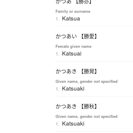
かつあ 【勝亦】
Family or surname
Katsua
1.
かつあい 【勝愛】
Female given name
Katsuai
1.
かつあき 【勝晃】
Given name, gender not specified
Katsuaki
1.
かつあき 【勝秋】
Given name, gender not specified
Katsuaki
1.