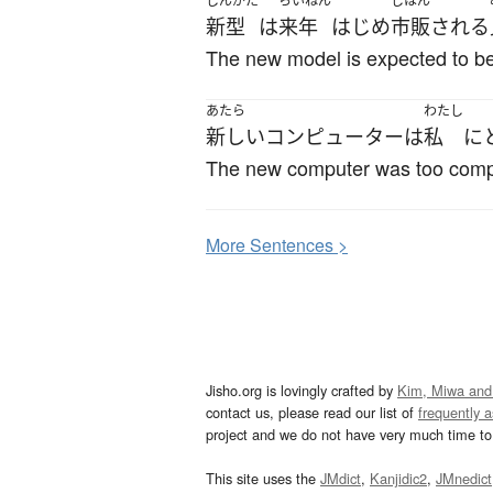
しんがた
らいねん
しはん
新型
は
来年
はじめ
市販
される
The new model is expected to be 
あたら
わたし
新しい
コンピューター
は
私
に
The new computer was too complic
More
S
entences >
Jisho.org is lovingly crafted by
Kim, Miwa and
contact us, please read our list of
frequently 
project and we do not have very much time to 
This site uses the
JMdict
,
Kanjidic2
,
JMnedict