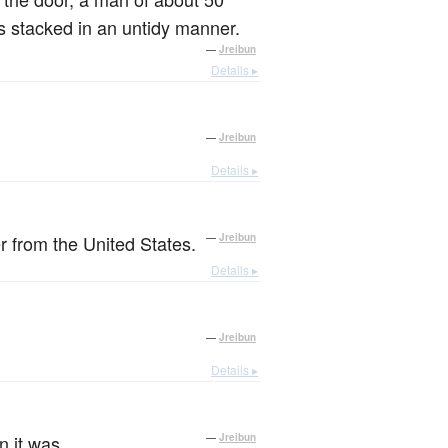
s stacked in an untidy manner.
—
Jreibun
Details ▸
—
Jreibun
Details ▸
r from the United States.
—
Jreibun
Details ▸
—
Jreibun
Details ▸
n it was.
—
Jreibun