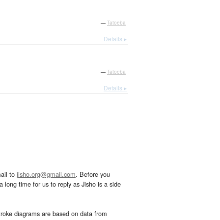
—
Tatoeba
Details ▸
—
Tatoeba
Details ▸
ail to
jisho.org@gmail.com
. Before you
 long time for us to reply as Jisho is a side
troke diagrams are based on data from