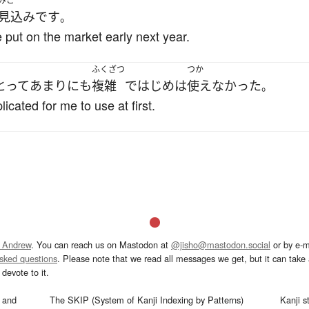
みこ
見込み
です
。
put on the market early next year.
ふくざつ
つか
とって
あまりにも
複雑
で
はじめ
は
使えなかった
。
ated for me to use at first.
 Andrew
. You can reach us on Mastodon at
@jisho@mastodon.social
or by e-m
asked questions
. Please note that we read all messages we get, but it can take a
devote to it.
and
The SKIP (System of Kanji Indexing by Patterns)
Kanji s