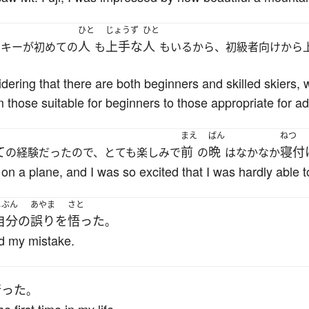
ひと
じょうず
ひと
人
上手な
人
スキーが初めての
も
もいるから、初級者向けから
sidering that there are both beginners and skilled skiers, 
m those suitable for beginners to those appropriate for a
まえ
ばん
ねつ
て
前
晩
寝付
の経験だったので、とても楽しみで
の
はなかなか
t on a plane, and I was so excited that I was hardly able t
じぶん
あやま
さと
自分
の
誤り
を
悟った
。
zed my mistake.
行った
。