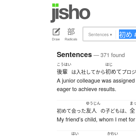
Sentences
▾
Draw
Radicals
Sentences
— 371 found
こうはい
はじ
後輩
初めて
は入社してから
プロ
A junior colleague was assigned t
eager to achieve results.
ゆうじん
ま
友人
全
初めて会った
の子どもは、
My friend’s child, whom I met for 
はい
かわい