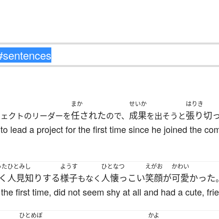
まか
せいか
はりき
任された
成果
張り切
ジェクトのリーダーを
ので、
を出そうと
o lead a project for the first time since he joined the co
った
ひとみし
ようす
ひとなつ
えがお
かわい
く
人見知りする
様子
人懐っこい
笑顔が
可愛かった
もなく
the first time, did not seem shy at all and had a cute, fri
ひとめぼ
かよ