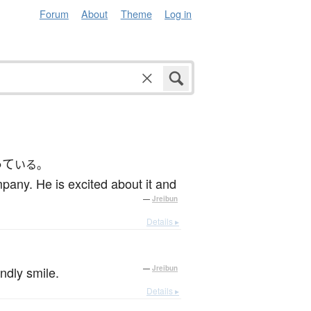
Forum
About
Theme
Log in
って
いる。
mpany. He is excited about it and
—
Jreibun
Details ▸
。
endly smile.
—
Jreibun
Details ▸