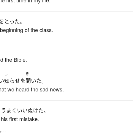
e first time in my life.
を
とった
。
 beginning of the class.
ad the Bible.
し
き
い
知らせ
を
聞いた
。
 that we heard the sad news.
を
うまく
いいぬけた
。
is first mistake.