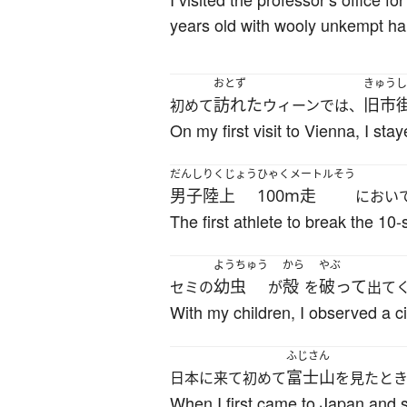
years old with wooly unkempt hai
おとず
きゅうし
訪れた
旧市
初めて
ウィーンでは、
On my first visit to Vienna, I stay
だんし
りくじょう
ひゃくメートルそう
男子
陸上
100m走
におい
The first athlete to break the 10
ようちゅう
から
やぶ
幼虫
殻
破って
セミの
が
を
出て
With my children, I observed a c
ふじさん
富士山
日本に来て初めて
を見たと
When I first came to Japan and s