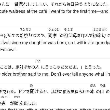
一目惚れ
通う
さんに
してしまい、それから毎日
ようになった
 the cute waitress at the café I went to for the first time—a
ひなまつ
りょうけ
そふぼ
はつぜっく
雛祭り
両家
祖父母
初節句
ら初めての
なので、
の
を呼んで
estival since my daughter was born, so I will invite grand
 Festival.
ひと
人
ことは、絶対ほかの
に言っちゃだめだよ。」と言った。
 older brother said to me, Don’t ever tell anyone what I’m
あ
ほん
やま
開ける
本
山
を訪れた。ドアを
と、乱雑に積み重ねられた
の
の
おとこ
かお
男
顔
の
が
を出した。
or the first time with a letter of introduction. When I open