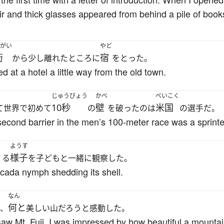
r and thick glasses appeared from behind a pile of book
がい
やど
街
宿
から少し離れたところに
をとった。
ed at a hotel a little way from the old town.
じゅうびょう
かべ
べいこく
10秒
壁
米国
て世界で初めて
の
を破ったのは
の選手だ。
-second barrier in the men’s 100-meter race was a sprinte
ようす
様子
くる
を子どもと一緒に観察した。
icada nymph shedding its shell.
なん
何と
き、
美しい山だろうと感動した。
aw Mt. Fuji, I was impressed by how beautiful a mountai