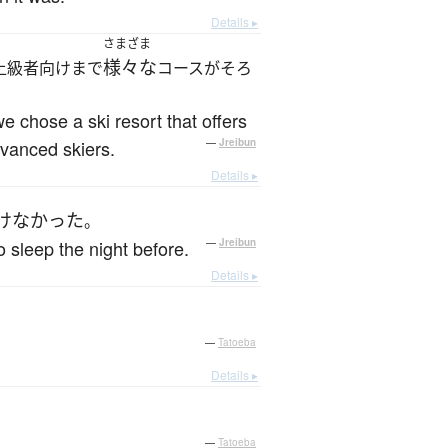
Details ▸
さまざま
様々な
上級者向けまで
コースがそろ
we chose a ski resort that offers
dvanced skiers.
—
Jreibun
Details ▸
けなかった
。
o sleep the night before.
—
Jreibun
Details ▸
—
Tatoeba
Details ▸
—
Tatoeba