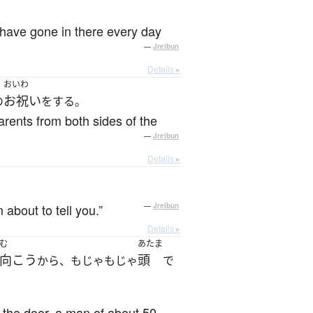
。
nd have gone in there every day
—
Jreibun
Details ▸
おいわ
お祝い
の
をする。
parents from both sides of the
—
Jreibun
Details ▸
 about to tell you.”
—
Jreibun
Details ▸
む
あたま
向こう
頭
から、もじゃもじゃ
で
ed the door, a man of about 50