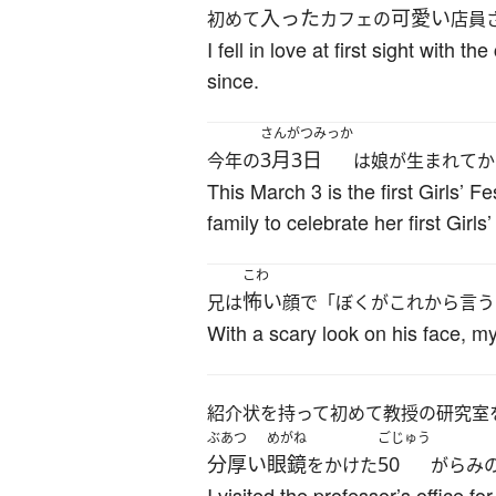
入った
可愛い
初めて
カフェの
店員
I fell in love at first sight with
since.
さんがつみっか
3月3日
今年の
は娘が生まれてか
This March 3 is the first Girls’ F
family to celebrate her first Girls’
こわ
怖い
兄は
顔で「ぼくがこれから言う
With a scary look on his face, my
紹介状を持って初めて教授の研究室
ぶあつ
めがね
ごじゅう
分厚い
眼鏡
50
をかけた
がらみ
I visited the professor’s office f