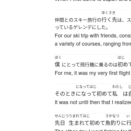
ゆくさき
行く先
仲間とのスキー旅行の
は、
っているゲレンデにした。
For our ski trip with friends, con
a variety of courses, ranging fro
ぼく
はじ
僕
初め
にとって飛行機に乗るのは
For me, it was my very first fligh
になってはじ
わたし
その
とき
になって初めて
私
は
It was not until then that I reali
せんじつ
うまれてはじ
さかなつ
い
先日
生まれて初めて
魚釣り
に