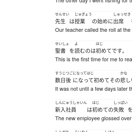
The other day I went fishing for th
せんせい
じゅぎょう
しゅっせき
先生
は
授業
の
始め
に
出席
Our teacher called the roll at the
せいしょ
よ
はじ
聖書
を
読む
の
は
初めて
です
。
This is the first time for me to re
すうじつご
になってはじ
かな
数日後
になって初めて
その
悲し
It was not until a few days later
しんにゅうしゃいん
はじ
しっぱい
新入社員
は
初めて
の
失敗
The new employee glossed over h