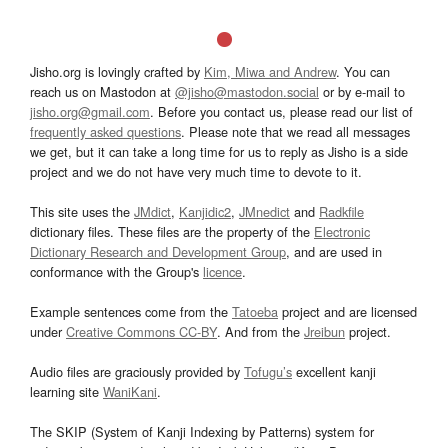
Jisho.org is lovingly crafted by
Kim, Miwa and Andrew
. You can
reach us on Mastodon at
@jisho@mastodon.social
or by e-mail to
jisho.org@gmail.com
. Before you contact us, please read our list of
frequently asked questions
. Please note that we read all messages
we get, but it can take a long time for us to reply as Jisho is a side
project and we do not have very much time to devote to it.
This site uses the
JMdict
,
Kanjidic2
,
JMnedict
and
Radkfile
dictionary files. These files are the property of the
Electronic
Dictionary Research and Development Group
, and are used in
conformance with the Group's
licence
.
Example sentences come from the
Tatoeba
project and are licensed
under
Creative Commons CC-BY
. And from the
Jreibun
project.
Audio files are graciously provided by
Tofugu’s
excellent kanji
learning site
WaniKani
.
The SKIP (System of Kanji Indexing by Patterns) system for