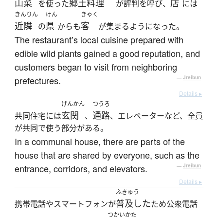
山菜
郷土料理
店
を使った
が評判を呼び、
には
きんりん
けん
きゃく
近隣
県
客
の
からも
が集まるようになった。
The restaurant’s local cuisine prepared with
edible wild plants gained a good reputation, and
customers began to visit from neighboring
prefectures.
—
Jreibun
Details ▸
げんかん
つうろ
玄関
通路
共同住宅には
、
、エレベーターなど、全員
が共同で使う部分がある。
In a communal house, there are parts of the
house that are shared by everyone, such as the
entrance, corridors, and elevators.
—
Jreibun
Details ▸
ふきゅう
普及した
携帯電話やスマートフォンが
ため公衆電話
つかいかた