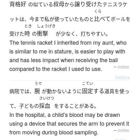
背格好
叔母
譲り受けた
の似ている
から
テニスラケ
くら
比べて
ットは、今まで私が使っていたものと
ボールを
とき
しょうげき
時
衝撃
受けた
の
が少なく、打ちやすい。
The tennis racket I inherited from my aunt, who
is similar to me in stature, is easier to play with
and has less impact when receiving the ball
compared to the racket I used to use.
—
Jreibun
Details ▸
うで
こてい
腕
固定する
病院では、
が動かないように
道具を使っ
さいけつ
採血
て、子どもの
をすることがある。
In the hospital, a child’s blood may be drawn
using a device that secures the arm to prevent it
from moving during blood sampling.
—
Jreibun