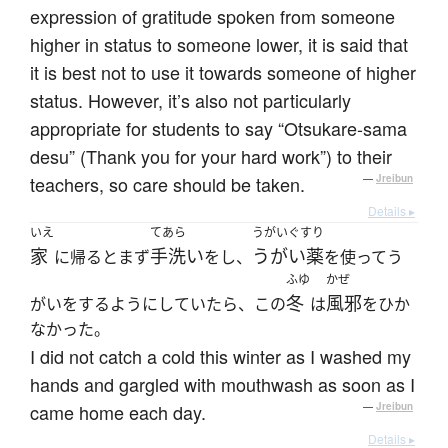
expression of gratitude spoken from someone
higher in status to someone lower, it is said that
it is best not to use it towards someone of higher
status. However, it’s also not particularly
appropriate for students to say “Otsukare-sama
desu” (Thank you for your hard work”) to their
teachers, so care should be taken.
—
Jreibun
Details ▸
いえ
てあら
うがいぐすり
家
手洗い
うがい薬
に帰るとまず
をし、
を使ってう
ふゆ
かぜ
冬
風邪
がいをするようにしていたら、この
は
をひか
なかった。
I did not catch a cold this winter as I washed my
hands and gargled with mouthwash as soon as I
came home each day.
—
Jreibun
Details ▸