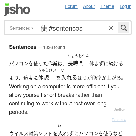
Forum
About
Theme
Log in
Sentences
▾
Sentences
— 1326 found
ちょうじかん
長時間
パソコンを使った作業は、
休まずに続ける
きゅうけい
い
休憩
入れる
より、適度に
を
ほうが能率が上がる。
Working on a computer is more efficient if you
allow yourself short breaks rather than
continuing to work without rest over long
periods.
—
Jreibun
Details ▸
い
入れず
ウイルス対策ソフトを
にパソコンを使うなど