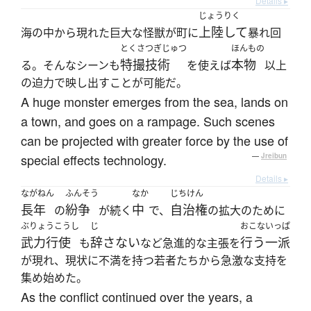
Details ▸
じょうりく
上陸して
海の中から現れた巨大な怪獣が町に
暴れ回
とくさつぎじゅつ
ほんもの
特撮技術
本物
る。そんなシーンも
を使えば
以上
の迫力で映し出すことが可能だ。
A huge monster emerges from the sea, lands on
a town, and goes on a rampage. Such scenes
can be projected with greater force by the use of
special effects technology.
—
Jreibun
Details ▸
ながねん
ふんそう
なか
じちけん
長年
紛争
中
自治権
の
が続く
で、
の拡大のために
ぶりょうこうし
じ
おこな
いっぱ
武力行使
辞さない
行う
一派
も
など急進的な主張を
が現れ、現状に不満を持つ若者たちから急激な支持を
集め始めた。
As the conflict continued over the years, a