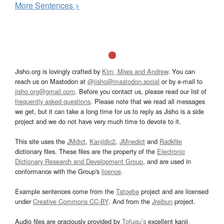
More
S
entences >
Jisho.org is lovingly crafted by
Kim, Miwa and Andrew
. You can
reach us on Mastodon at
@jisho@mastodon.social
or by e-mail to
jisho.org@gmail.com
. Before you contact us, please read our list of
frequently asked questions
. Please note that we read all messages
we get, but it can take a long time for us to reply as Jisho is a side
project and we do not have very much time to devote to it.
This site uses the
JMdict
,
Kanjidic2
,
JMnedict
and
Radkfile
dictionary files. These files are the property of the
Electronic
Dictionary Research and Development Group
, and are used in
conformance with the Group's
licence
.
Example sentences come from the
Tatoeba
project and are licensed
under
Creative Commons CC-BY
. And from the
Jreibun
project.
Audio files are graciously provided by
Tofugu’s
excellent kanji