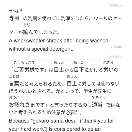
Details ▸
せんよう
専用
の洗剤を使わずに洗濯をしたら、ウールのセー
ちぢ
縮んで
ターが
しまった。
A wool sweater shrank after being washed
without a special detergent.
—
Jreibun
Details ▸
ごくろうさま
めうえ
めした
ねぎら
ご苦労様
目上
目下
労い
「
です」は
から
にかける
の
ことば
めうえ
言葉
目上
だと考えられるため、
に対しては使わない
ほうがよいとされる。かといって、学生が先生に「
おつか
てきとう
お疲れさま
適当
です」と言ったりするのも
ではな
いと考えられるため注意が必要だ。
Because “gokurõ-sama desu” (“thank you for
your hard work”) is considered to be an