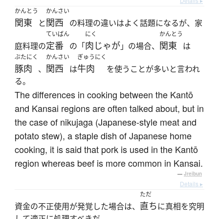
Details ▸
かんとう
かんさい
関東
関西
と
の料理の違いはよく話題になるが、家
ていばん
にく
かんとう
定番
肉じゃが
関東
庭料理の
の「
」の場合、
は
ぶたにく
かんさい
ぎゅうにく
豚肉
関西
牛肉
、
は
を使うことが多いと言われ
る。
The differences in cooking between the Kantō
and Kansai regions are often talked about, but in
the case of nikujaga (Japanese-style meat and
potato stew), a staple dish of Japanese home
cooking, it is said that pork is used in the Kantō
region whereas beef is more common in Kansai.
—
Jreibun
Details ▸
ただ
直ち
資金の不正使用が発覚した場合は、
に真相を究明
して適正に処理すべきだ。