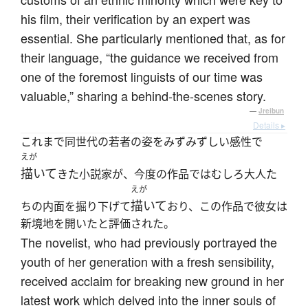
his film, their verification by an expert was
essential. She particularly mentioned that, as for
their language, “the guidance we received from
one of the foremost linguists of our time was
valuable,” sharing a behind-the-scenes story.
—
Jreibun
Details ▸
これまで同世代の若者の姿をみずみずしい感性で
えが
描いて
きた小説家が、今度の作品ではむしろ大人た
えが
描いて
ちの内面を掘り下げて
おり、この作品で彼女は
新境地を開いたと評価された。
The novelist, who had previously portrayed the
youth of her generation with a fresh sensibility,
received acclaim for breaking new ground in her
latest work which delved into the inner souls of