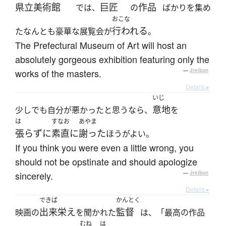
県立美術館
巨匠
作品
では、
の
ばかりを集め
おこな
行われる
たなんとも豪華な展覧会が
。
The Prefectural Museum of Art will host an
absolutely gorgeous exhibition featuring only the
works of the masters.
—
Jreibun
Details ▸
いじ
意地
少しでも自分が悪かったと思うなら、
を
は
すなお
あやま
張らずに
素直に
謝った
ほうがよい。
If you think you were even a little wrong, you
should not be opstinate and should apologize
sincerely.
—
Jreibun
Details ▸
できば
かんとく
出来栄え
監督
映画の
を聞かれた
は、「最高の作品
むね
は