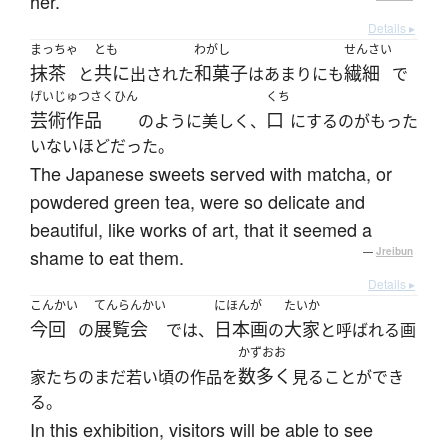
her.
Details ▸
まっちゃ
とも
わがし
せんさい
抹茶
共に
和菓子
繊細
と
出された
はあまりにも
で
げいじゅつさくひん
くち
芸術作品
口
のように美しく、
にするのがもった
いないほどだった。
The Japanese sweets served with matcha, or
powdered green tea, were so delicate and
beautiful, like works of art, that it seemed a
shame to eat them.
—
Jreibun
Details ▸
こんかい
てんらんかい
にほんが
たいか
今回
展覧会
日本画
大家
の
では、
の
と呼ばれる画
かずおお
数多く
家たちのまだ若い頃の作品を
見ることができ
る。
In this exhibition, visitors will be able to see