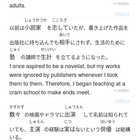
adults.
—
Jreibun
Details ▸
しょうせつか
こころざ
小説家
志して
以前は
を
いたが、書き上げた作品を
あいて
相手
出版社に持ち込んでも
にされず、生活のために
じゅく
せいけい
塾
生計
の講師で
を立てるようになった。
I once aspired to be a novelist, but my works
were ignored by publishers whenever I took
them to them. Therefore, I began teaching at a
cram school to make ends meet.
—
Jreibun
Details ▸
かずかず
しゅつえん
数々
出演
の映画やドラマに
して名前は知られて
しゅえん
じつ
はいゆう
主演
実は
俳優
いても、
の経験は
ないという
は結構
いる。