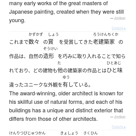
many early works of the great masters of
Japanese painting, created when they were still
young.
—
Jreibun
Details ▸
かずかず
しょう
ろうけんちくか
数々
賞
老建築家
これまで
の
を受賞してきた
の
ぞうけい
造形
作品は、自然の
を巧みに取り入れることで知ら
た
ひとあじ
他
ひと味
れており、どの建物も
の建築家の作品とは
ゆう
有して
違ったユニークな外観を
いる。
The award-winning, older architect is known for
his skillful use of natural forms, and each of his
buildings has a unique and distinct exterior that
differs from those of other architects.
—
Jreibun
Details ▸
けんりつびじゅつかん
きょしょう
さくひん