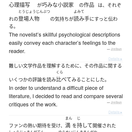
心理描写
巧みな
小説家
作品
が
の
は、それぞ
とうじょうじんぶつ
よみて
登場人物
読み手
れの
の気持ちが
にすっと伝わ
る。
The novelist’s skillful psychological descriptions
easily convey each character’s feelings to the
reader.
—
Jreibun
Details ▸
難しい文学作品を理解するために、その作品に関する
くら
比べて
いくつかの評論を読み
みることにした。
In order to understand a difficult piece of
literature, I decided to read and compare several
critiques of the work.
—
Jreibun
Details ▸
まん
じ
満
持して
ファンの熱い期待を受け、
を
開催された