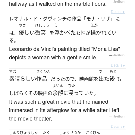
hallway as I walked on the marble floors.
—
Jreibun
Details ▸
レオナル・ド・ダヴィンチの作品「モナ・リザ」に
やさ
びしょう
う
えが
優しい
微笑
浮かべた
描かれて
は、
を
女性が
い
る。
Leonardo da Vinci's painting titled "Mona Lisa"
depicts a woman with a gentle smile.
—
Jreibun
Details ▸
すば
さくひん
で
あと
素晴らしい
作品
出た
後
だったので、映画館を
も
よいん
ひた
余韻
浸って
しばらくその映画の
に
いた。
It was such a great movie that I remained
immersed in its afterglow for a while after I left
the movie theater.
—
Jreibun
Details ▸
しんりびょうしゃ
たく
しょうせつか
さくひん