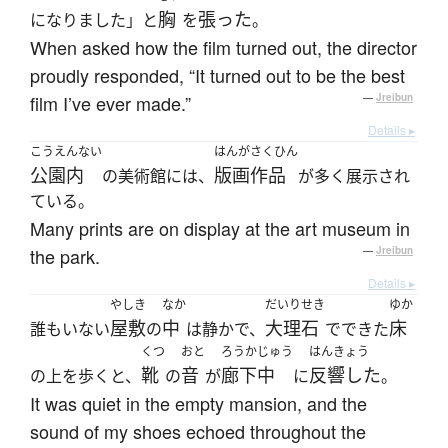
胸
張った
になりました」と
を
。
When asked how the film turned out, the director
proudly responded, “It turned out to be the best
film I’ve ever made.”
—
Jreibun
Details ▸
こうえんない
はんがさくひん
公園内
版画作品
の美術館には、
が多く展示され
ている。
Many prints are on display at the art museum in
the park.
—
Jreibun
Details ▸
やしき
なか
だいりせき
ゆか
屋敷
中
大理石
床
誰もいない
の
は静かで、
でできた
くつ
おと
ろうかじゅう
はんきょう
靴
音
廊下中
反響した
の上を歩くと、
の
が
に
。
It was quiet in the empty mansion, and the
sound of my shoes echoed throughout the