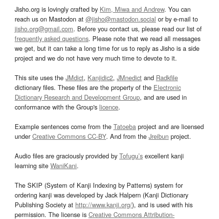
Jisho.org is lovingly crafted by
Kim, Miwa and Andrew
. You can
reach us on Mastodon at
@jisho@mastodon.social
or by e-mail to
jisho.org@gmail.com
. Before you contact us, please read our list of
frequently asked questions
. Please note that we read all messages
we get, but it can take a long time for us to reply as Jisho is a side
project and we do not have very much time to devote to it.
This site uses the
JMdict
,
Kanjidic2
,
JMnedict
and
Radkfile
dictionary files. These files are the property of the
Electronic
Dictionary Research and Development Group
, and are used in
conformance with the Group's
licence
.
Example sentences come from the
Tatoeba
project and are licensed
under
Creative Commons CC-BY
. And from the
Jreibun
project.
Audio files are graciously provided by
Tofugu’s
excellent kanji
learning site
WaniKani
.
The SKIP (System of Kanji Indexing by Patterns) system for
ordering kanji was developed by Jack Halpern (Kanji Dictionary
Publishing Society at
http://www.kanji.org/
), and is used with his
permission. The license is
Creative Commons Attribution-