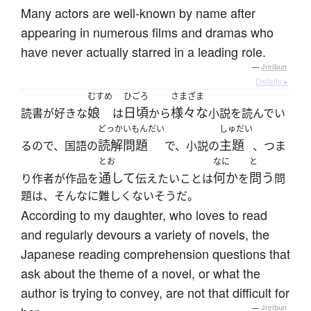
Many actors are well-known by name after
appearing in numerous films and dramas who
have never actually starred in a leading role.
—
Jreibun
Details ▸
むすめ
ひごろ
さまざま
娘
日頃
様々な
読書が好きな
は
から
小説を読んでい
どっかいもんだい
しゅだい
読解問題
主題
るので、国語の
で、小説の
、つま
とお
なに
と
通して
何か
問う
り作者が作品を
伝えたいことは
を
問
題は、そんなに難しくないそうだ。
According to my daughter, who loves to read
and regularly devours a variety of novels, the
Japanese reading comprehension questions that
ask about the theme of a novel, or what the
author is trying to convey, are not that difficult for
—
Jreibun