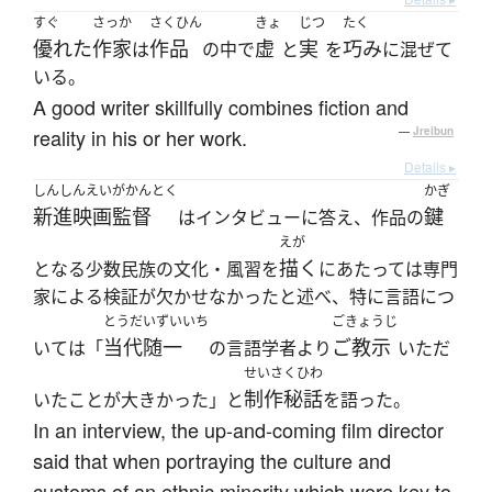
すぐ
さっか
さくひん
きょ
じつ
たく
優れた
作家
作品
虚
実
巧み
は
の中で
と
を
に混ぜて
いる。
A good writer skillfully combines fiction and
reality in his or her work.
—
Jreibun
Details ▸
しんしんえいがかんとく
かぎ
新進映画監督
鍵
はインタビューに答え、作品の
えが
描く
となる少数民族の文化・風習を
にあたっては専門
家による検証が欠かせなかったと述べ、特に言語につ
とうだいずいいち
ごきょうじ
当代随一
ご教示
いては「
の言語学者より
いただ
せいさくひわ
制作秘話
いたことが大きかった」と
を語った。
In an interview, the up-and-coming film director
said that when portraying the culture and
customs of an ethnic minority which were key to