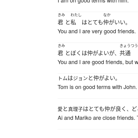
I am on good terms with him.
きみ
わたし
なか
君
と
私
は
とても
仲がいい
。
You and I are very good friends.
きみ
きょうつう
君
と
ぼく
は
仲がよい
が
共通
、
You and I are good friends, but 
は
と
仲がよい
トム
ジョン
。
Tom is on good terms with John.
と
は
とても
仲が良く
ど
愛
真理子
、
Ai and Mariko are close friends.