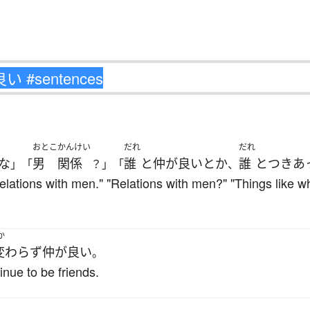
おとこ
かんけい
だれ
だれ
な
男
関係
誰
と
仲が良い
とか
誰
と
つきあ
」「
？」「
、
relations with men." "Relations with men?" "Things like w
か
変わらず
仲が良い
。
inue to be friends.