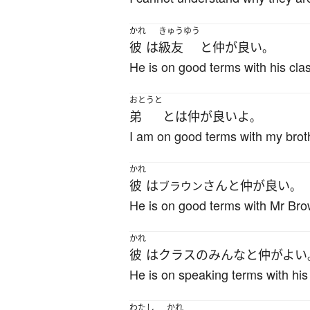
かれ
きゅうゆう
彼
は
級友
と
仲が良い
。
He is on good terms with his cla
おとうと
弟
と
は
仲が良い
よ
。
I am on good terms with my brot
かれ
彼
は
さん
と
仲が良い
ブラウン
。
He is on good terms with Mr Bro
かれ
彼
は
クラス
の
みんな
と
仲がよい
He is on speaking terms with his
わたし
かれ