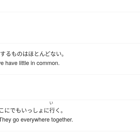
する
もの
は
ほとんどない
。
we have little in common.
い
こにでも
いっしょ
に
行く
。
 They go everywhere together.