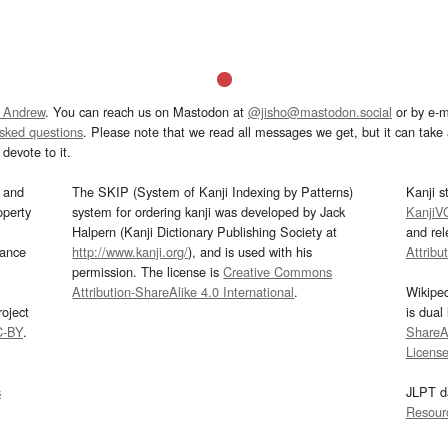
 Andrew
. You can reach us on Mastodon at
@jisho@mastodon.social
or by e-m
asked questions
. Please note that we read all messages we get, but it can take a
devote to it.
and
The SKIP (System of Kanji Indexing by Patterns)
Kanji s
operty
system for ordering kanji was developed by Jack
KanjiV
Halpern (Kanji Dictionary Publishing Society at
and re
mance
http://www.kanji.org/
), and is used with his
Attribu
permission. The license is
Creative Commons
Attribution-ShareAlike 4.0 International
.
Wikipe
oject
is dual
C-BY
.
ShareAl
Licens
s
JLPT d
Resour