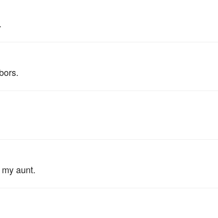
.
bors.
。
 my aunt.