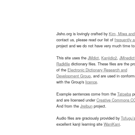
Jisho.org is lovingly crafted by
Kim, Miwa and
contact us, please read our list of
frequently 
project and we do not have very much time to 
This site uses the
JMdict
,
Kanjidic2
,
JMnedict
Radkfile
dictionary files. These files are the pr
of the
Electronic Dictionary Research and
Development Group
, and are used in confor
with the Group's
licence
.
Example sentences come from the
Tatoeba
pr
and are licensed under
Creative Commons C
And from the
Jreibun
project.
Audio files are graciously provided by
Tofugu’
excellent kanji learning site
WaniKani
.