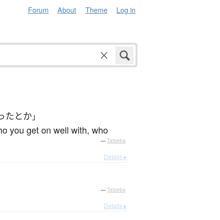
Forum
About
Theme
Log in
った
とか
」
ho you get on well with, who
—
Tatoeba
Details ▸
—
Tatoeba
Details ▸