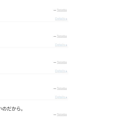
—
Tatoeba
Details ▸
—
Tatoeba
Details ▸
—
Tatoeba
Details ▸
—
Tatoeba
Details ▸
い
の
だから
。
—
Tatoeba