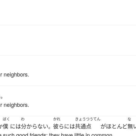
r neighbors.
い
。
r neighbors.
ぼく
わ
かれ
きょうつうてん
な
か
僕
には
分からない
彼ら
には
共通点
が
ほとんど
無
。
 such good friends: they have little in common.