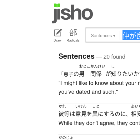
Sentences
▾
Draw
Radicals
Sentences
— 20 found
おとこ
かんけい
し
の
男
関係
が
知り
たい
か
「恵子
"I might like to know about your 
you've dated and such."
かれ
いけん
こと
あい
彼等
は
意見
を
異にする
のに
相
、
While they don't agree, they cont
かのじょ