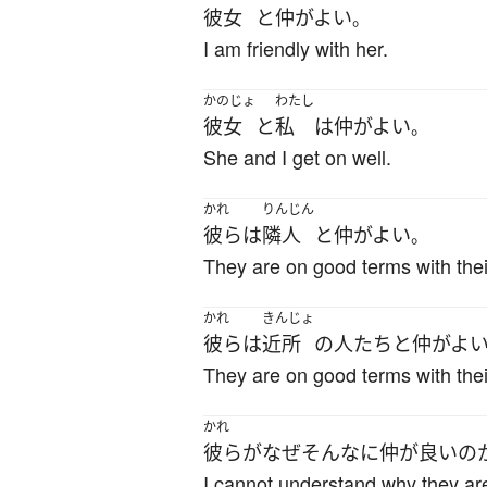
彼女
と
仲がよい
。
I am friendly with her.
かのじょ
わたし
彼女
と
私
は
仲がよい
。
She and I get on well.
かれ
りんじん
彼ら
は
隣人
と
仲がよい
。
They are on good terms with thei
かれ
きんじょ
彼ら
は
近所
の
人たち
と
仲がよ
They are on good terms with thei
かれ
彼ら
が
なぜ
そんなに
仲が良い
の
I cannot understand why they are