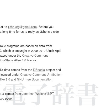
ail to
jisho.org@gmail.com
. Before you
 long time for us to reply as Jisho is a side
troke diagrams are based on data from
G
, which is copyright © 2009-2012 Ulrich Apel
leased under the
Creative Commons
tion-Share Alike 3.0
license.
dia data comes from the
DBpedia
project and
 licensed under
Creative Commons Attribution-
ike 3.0
and
GNU Free Documentation
e
.
ata comes from
Jonathan Waller‘s
JLPT
ces
page.