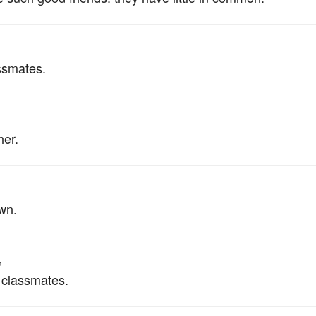
ssmates.
her.
wn.
。
 classmates.