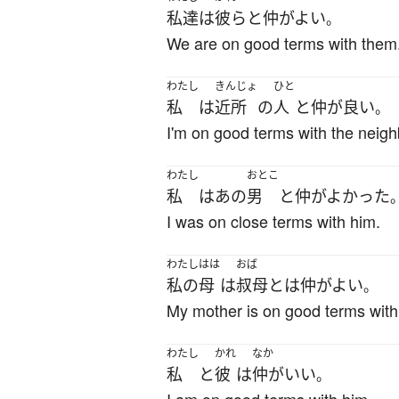
私達
は
彼ら
と
仲がよい
。
We are on good terms with them
わたし
きんじょ
ひと
私
は
近所
の
人
と
仲が良い
。
I'm on good terms with the neigh
わたし
おとこ
私
は
あの
男
と
仲がよかった
I was on close terms with him.
わたし
はは
おば
私の
母
は
叔母
と
は
仲がよい
。
My mother is on good terms with
わたし
かれ
なか
私
と
彼
は
仲がいい
。