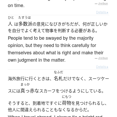
on time.
—
Jreibun
Details ▸
ひと
たすうは
人
多数派
は
の意見になびきがちだが、何が正しいか
を自分でよく考えて物事を判断する必要がある。
People tend to be swayed by the majority
opinion, but they need to think carefully for
themselves about what is right and make their
own judgment in the matter.
—
Jreibun
Details ▸
なふだ
名札
海外旅行に行くときは、
だけでなく、スーツケー
まっか
真っ赤な
スには
スカーフをつけるようにしている。
にもつ
荷物
そうすると、到着地ですぐに
を見つけられるし、
他人に間違えられることもなくなるからだ。
When I travel abroad, I always tie a bright red