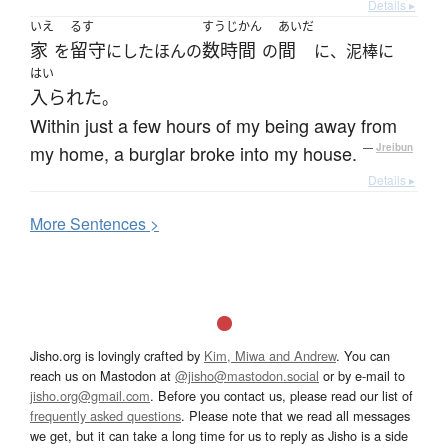
Details ▸
いえ
るす
すうじかん
あいだ
家
留守
数時間
間
を
にしたほんの
の
に、泥棒に
はい
入られた
。
Within just a few hours of my being away from
my home, a burglar broke into my house.
—
Jreibun
Details ▸
More
S
entences >
Jisho.org is lovingly crafted by
Kim, Miwa and Andrew
. You can
reach us on Mastodon at
@jisho@mastodon.social
or by e-mail to
jisho.org@gmail.com
. Before you contact us, please read our list of
frequently asked questions
. Please note that we read all messages
we get, but it can take a long time for us to reply as Jisho is a side