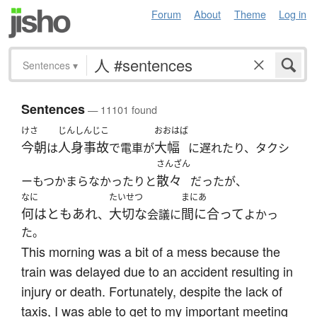
Forum
About
Theme
Log in
Sentences
▾
Sentences
— 11101 found
けさ
じんしんじこ
おおはば
今朝
人身事故
大幅
は
で電車が
に遅れたり、タクシ
さんざん
散々
ーもつかまらなかったりと
だったが、
なに
たいせつ
まにあ
何はともあれ
大切な
間に合って
、
会議に
よかっ
た。
This morning was a bit of a mess because the
train was delayed due to an accident resulting in
injury or death. Fortunately, despite the lack of
taxis, I was able to get to my important meeting