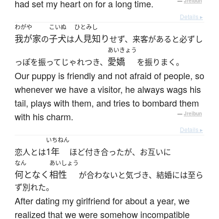
had set my heart on for a long time.
—
Jreibun
Details ▸
わがや
こいぬ
ひとみし
我が家
子犬
人見知り
の
は
せず、来客があると必ずし
あいきょう
愛嬌
っぽを振ってじゃれつき、
を振りまく。
Our puppy is friendly and not afraid of people, so
whenever we have a visitor, he always wags his
tail, plays with them, and tries to bombard them
with his charm.
—
Jreibun
Details ▸
いちねん
1年
恋人とは
ほど付き合ったが、お互いに
なん
あいしょう
何となく
相性
が合わないと気づき、結婚には至ら
ず別れた。
After dating my girlfriend for about a year, we
realized that we were somehow incompatible