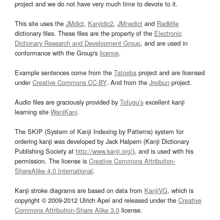
project and we do not have very much time to devote to it.
This site uses the
JMdict
,
Kanjidic2
,
JMnedict
and
Radkfile
dictionary files. These files are the property of the
Electronic
Dictionary Research and Development Group
, and are used in
conformance with the Group's
licence
.
Example sentences come from the
Tatoeba
project and are licensed
under
Creative Commons CC-BY
. And from the
Jreibun
project.
Audio files are graciously provided by
Tofugu’s
excellent kanji
learning site
WaniKani
.
The SKIP (System of Kanji Indexing by Patterns) system for
ordering kanji was developed by Jack Halpern (Kanji Dictionary
Publishing Society at
http://www.kanji.org/
), and is used with his
permission. The license is
Creative Commons Attribution-
ShareAlike 4.0 International
.
Kanji stroke diagrams are based on data from
KanjiVG
, which is
copyright © 2009-2012 Ulrich Apel and released under the
Creative
Commons Attribution-Share Alike 3.0
license.