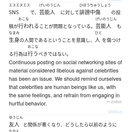
エスエヌエス
げいのうじん
ひぼうちゅうしょう
SNS
芸能人
誹謗中傷
で、
に対して
の投
おこな
げいのうじん
行われる
芸能人
稿が
ことが問題となっている。
も
なまみ
ひと
生身
人
の人間であるということを意識し、
を傷つけ
おこな
行う
る行為は
べきではない。
Continuous posting on social networking sites of
material considered libelous against celebrities
has been an issue. We should remind ourselves
that celebrities are human beings like us, with
the same feelings, and refrain from engaging in
hurtful behavior.
—
Jreibun
Details ▸
ゆうじん
友人
と関係が悪くなり、どうしたら以前のように
なかよ