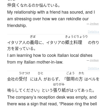
仲良く
なれるのか悩んでいる。
My relationship with a friend has soured, and I
am stressing over how we can rekindle our
friendship.
—
Jreibun
Details ▸
ぎぼ
きょうどりょうり
義母
郷土料理
イタリア人の
に、イタリアの
の作り
方を習っている。
I am learning how to cook Italian local dishes
from my Italian mother-in-law.
—
Jreibun
Details ▸
うけつけ
ひと
ごよう
かた
受付
人
御用
方
会社の
には
がおらず、「
の
はベルを
はりがみ
張り紙
鳴らしてください」という
がはってあった。
The company’s reception desk was empty, and
there was a sign that read, “Please ring the bell