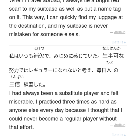
scarf to my suitcase as well as put a name tag
on it. This way, I can quickly find my luggage at
the destination, and my suitcase is never
mistaken for someone else’s.
—
Jreibun
Details ▸
ほけつ
なまはんか
補欠
生半可な
私はいつも
で、みじめに感じていた。
ひと
人
努力ではレギュラーになれないと考え、毎日
の
さんばい
三倍
練習した。
I had always been a substitute player and felt
miserable. I practiced three times as hard as
anyone else every day because I thought that I
could never become a regular player without
that effort.
—
Jreibun
Details ▸