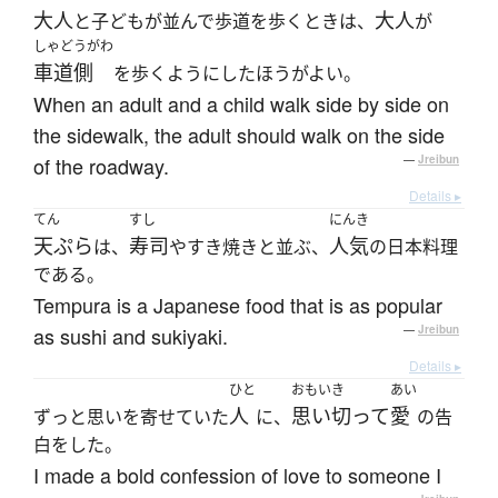
大人
大人
と子どもが並んで歩道を歩くときは、
が
しゃどうがわ
車道側
を歩くようにしたほうがよい。
When an adult and a child walk side by side on
the sidewalk, the adult should walk on the side
of the roadway.
—
Jreibun
Details ▸
てん
すし
にんき
天ぷら
寿司
人気
は、
やすき焼きと並ぶ、
の日本料理
である。
Tempura is a Japanese food that is as popular
as sushi and sukiyaki.
—
Jreibun
Details ▸
ひと
おもいき
あい
人
思い切って
愛
ずっと思いを寄せていた
に、
の告
白をした。
I made a bold confession of love to someone I