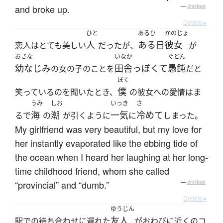
and broke up.
—
Jreibun
Details ▸
ひと
あるひ
かのじょ
人
ある日
彼女
恋人はとても美しい
だったが、
が
おさな
いなか
ぐどん
幼なじみ
田舎っぽくて
愚鈍
の女の子のことを
だと
ぼく
僕
笑っているのを聞いたとき、
の彼女への愛情はま
うみ
しお
いっき
さ
海
潮
一気
冷めて
るで
の
が引くように
に
しまった。
My girlfriend was very beautiful, but my love for
her instantly evaporated like the ebbing tide of
the ocean when I heard her laughing at her long-
time childhood friend, whom she called
“provincial” and “dumb.”
—
Jreibun
Details ▸
ゆうじん
友人
駅での待ち合わせに遅れた
がおわびに近くのコ