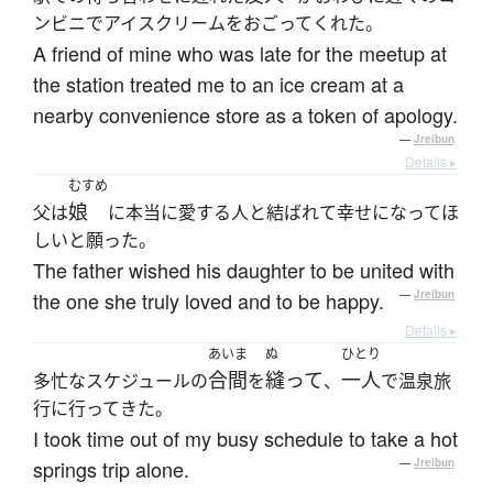
ンビニでアイスクリームをおごってくれた。
A friend of mine who was late for the meetup at
the station treated me to an ice cream at a
nearby convenience store as a token of apology.
—
Jreibun
Details ▸
むすめ
娘
父は
に本当に愛する人と結ばれて幸せになってほ
しいと願った。
The father wished his daughter to be united with
the one she truly loved and to be happy.
—
Jreibun
Details ▸
あいま
ぬ
ひとり
合間
縫って
一人
多忙なスケジュールの
を
、
で温泉旅
行に行ってきた。
I took time out of my busy schedule to take a hot
springs trip alone.
—
Jreibun