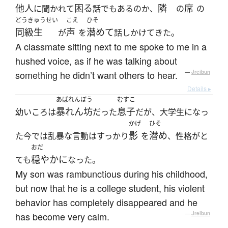
他人
困る
隣
席
に聞かれて
話でもあるのか、
の
の
どうきゅうせい
こえ
ひそ
同級生
声
潜めて
が
を
話しかけてきた。
A classmate sitting next to me spoke to me in a
hushed voice, as if he was talking about
something he didn’t want others to hear.
—
Jreibun
Details ▸
あばれんぼう
むすこ
暴れん坊
息子
幼いころは
だった
だが、大学生になっ
かげ
ひそ
影
潜め
た今では乱暴な言動はすっかり
を
、性格がと
おだ
穏やかに
ても
なった。
My son was rambunctious during his childhood,
but now that he is a college student, his violent
behavior has completely disappeared and he
has become very calm.
—
Jreibun