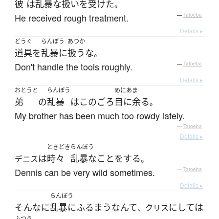
彼
は
乱暴な
扱い
を
受けた
。
He received rough treatment.
—
Tatoeba
Details ▸
どうぐ
らんぼう
あつか
道具
を
乱暴に
扱う
な
。
Don't handle the tools roughly.
—
Tatoeba
Details ▸
おとうと
らんぼう
めにあま
弟
の
乱暴
は
このごろ
目に余る
。
My brother has been much too rowdy lately.
—
Tatoeba
Details ▸
ときどき
らんぼう
は
時々
乱暴な
こと
を
する
デニス
。
Dennis can be very wild sometimes.
—
Tatoeba
Details ▸
らんぼう
そんなに
乱暴に
ふるまう
なんて
にしては
、クリス
ふつう