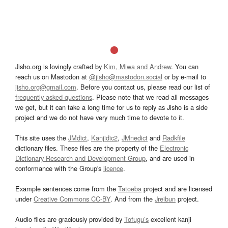
Jisho.org is lovingly crafted by
Kim, Miwa and Andrew
. You can
reach us on Mastodon at
@jisho@mastodon.social
or by e-mail to
jisho.org@gmail.com
. Before you contact us, please read our list of
frequently asked questions
. Please note that we read all messages
we get, but it can take a long time for us to reply as Jisho is a side
project and we do not have very much time to devote to it.
This site uses the
JMdict
,
Kanjidic2
,
JMnedict
and
Radkfile
dictionary files. These files are the property of the
Electronic
Dictionary Research and Development Group
, and are used in
conformance with the Group's
licence
.
Example sentences come from the
Tatoeba
project and are licensed
under
Creative Commons CC-BY
. And from the
Jreibun
project.
Audio files are graciously provided by
Tofugu’s
excellent kanji