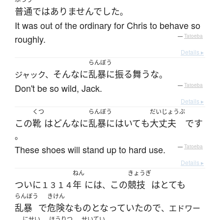
普通
ではありませんでした
。
It was out of the ordinary for Chris to behave so
roughly.
—
Tatoeba
Details ▸
らんぼう
そんなに
乱暴に
振る舞う
な
ジャック、
。
Don't be so wild, Jack.
—
Tatoeba
Details ▸
くつ
らんぼう
だいじょうぶ
この
靴
は
どんなに
乱暴に
はいて
も
大丈夫
です
。
These shoes will stand up to hard use.
—
Tatoeba
Details ▸
ねん
きょうぎ
ついに
年
には
この
競技
は
とても
１３１４
、
らんぼう
きけん
乱暴
で
危険な
もの
となっていた
ので
、エドワー
にせい
ほうりつ
せいてい