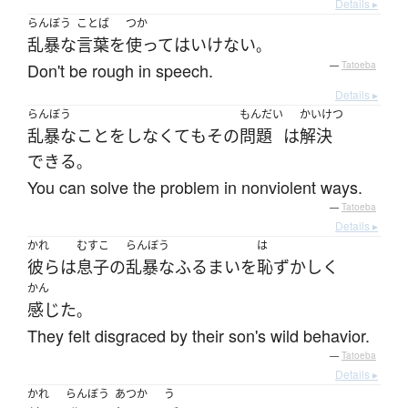
Details ▸
らんぼう
ことば
つか
乱暴な
言葉
を
使って
は
いけない
。
Don't be rough in speech.
—
Tatoeba
Details ▸
らんぼう
もんだい
かいけつ
乱暴な
こと
を
しなくて
も
その
問題
は
解決
できる
。
You can solve the problem in nonviolent ways.
—
Tatoeba
Details ▸
かれ
むすこ
らんぼう
は
彼ら
は
息子
の
乱暴な
ふるまい
を
恥ずかしく
かん
感じた
。
They felt disgraced by their son's wild behavior.
—
Tatoeba
Details ▸
かれ
らんぼう
あつか
う