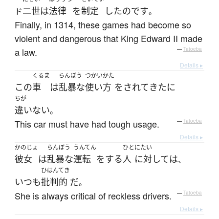
二世
は
法律
を
制定
した
のです
ド
。
Finally, in 1314, these games had become so
violent and dangerous that King Edward II made
a law.
—
Tatoeba
Details ▸
くるま
らんぼう
つかいかた
この
車
は
乱暴な
使い方
を
されて
きた
に
ちが
違いない
。
This car must have had tough usage.
—
Tatoeba
Details ▸
かのじょ
らんぼう
うんてん
ひと
にたい
彼女
は
乱暴な
運転
を
する
人
に対して
は
、
ひはんてき
いつも
批判的
だ
。
She is always critical of reckless drivers.
—
Tatoeba
Details ▸