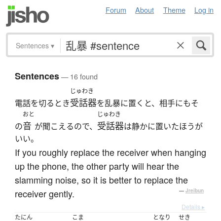
Forum
About
Theme
Log in
Sentences
▾
Sentences
— 16 found
じゅわき
受話器
電話を切るとき
を乱暴に置くと、相手にもそ
おと
じゅわき
音
受話器
の
が聞こえるので、
は静かに置いたほうが
いい。
If you roughly replace the receiver when hanging
up the phone, the other party will hear the
slamming noise, so it is better to replace the
receiver gently.
—
Jreibun
Details ▸
たにん
こま
となり
せき