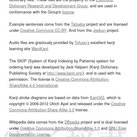
Dictionary Research and Development Group
, and are used in
conformance with the Group's
licence
.
Example sentences come from the
Tatoeba
project and are licensed
under
Creative Commons CC-BY
. And from the
Jreibun
project.
Audio files are graciously provided by
Tofugu’s
excellent kanji
learning site
WaniKani
.
The SKIP (System of Kanji Indexing by Patterns) system for
ordering kanji was developed by Jack Halpern (Kanji Dictionary
Publishing Society at
http://www.kanji.org/
), and is used with his
permission. The license is
Creative Commons Attribution-
ShareAlike 4.0 International
.
Kanji stroke diagrams are based on data from
KanjiVG
, which is
copyright © 2009-2012 Ulrich Apel and released under the
Creative
Commons Attribution-Share Alike 3.0
license.
Wikipedia data comes from the
DBpedia
project and is dual licensed
under
Creative Commons Attribution-ShareAlike 3.0
and
GNU Free
Documentation License
.