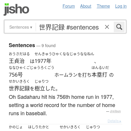
Forum
About
Theme
Log in
Sentences
▾
Sentences
— 9 found
おうさだはる
せんきゅうひゃくななじゅうななねん
王貞治
1977年
は
、
ななひゃくごじゅうろくごう
ほんるいだ
756号
本塁打
ホームランを打ち
の
せかいきろく
じゅりつ
世界記録
樹立した
を
。
Oh Sadaharu hit his 756th home run in 1977,
setting a world record for the number of home
runs in baseball.
—
Jreibun
Details ▸
かのじょ
はしりたかと
せかいきろく
じゅりつ