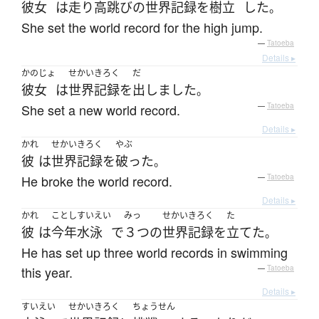
彼女
は
走り高跳び
の
世界記録
を
樹立
した
。
She set the world record for the high jump.
—
Tatoeba
Details ▸
かのじょ
せかいきろく
だ
彼女
は
世界記録
を
出しました
。
She set a new world record.
—
Tatoeba
Details ▸
かれ
せかいきろく
やぶ
彼
は
世界記録
を
破った
。
He broke the world record.
—
Tatoeba
Details ▸
かれ
ことし
すいえい
みっ
せかいきろく
た
彼
は
今年
水泳
で
３つ
の
世界記録
を
立てた
。
He has set up three world records in swimming
this year.
—
Tatoeba
Details ▸
すいえい
せかいきろく
ちょうせん