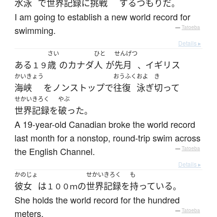
水泳
で
世界記録
に
挑戦
する
つもり
だ
。
I am going to establish a new world record for
swimming.
—
Tatoeba
Details ▸
さい
ひと
せんげつ
ある
歳
の
カナダ
人
が
先月
イギリス
１９
、
かいきょう
おうふく
およ
き
海峡
を
ノンストップ
で
往復
泳ぎ
切って
せかいきろく
やぶ
世界記録
を
破った
。
A 19-year-old Canadian broke the world record
last month for a nonstop, round-trip swim across
the English Channel.
—
Tatoeba
Details ▸
かのじょ
せかいきろく
も
彼女
は
の
世界記録
を
持っている
１００ｍ
。
She holds the world record for the hundred
meters.
—
Tatoeba