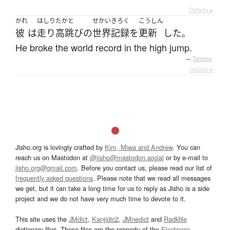
Details ▸
かれ
はしりたかと
せかいきろく
こうしん
彼
は
走り高跳び
の
世界記録
を
更新
した
。
He broke the world record in the high jump.
—
Tatoeba
Details ▸
Jisho.org is lovingly crafted by
Kim, Miwa and Andrew
. You can
reach us on Mastodon at
@jisho@mastodon.social
or by e-mail to
jisho.org@gmail.com
. Before you contact us, please read our list of
frequently asked questions
. Please note that we read all messages
we get, but it can take a long time for us to reply as Jisho is a side
project and we do not have very much time to devote to it.
This site uses the
JMdict
,
Kanjidic2
,
JMnedict
and
Radkfile
dictionary files. These files are the property of the
Electronic