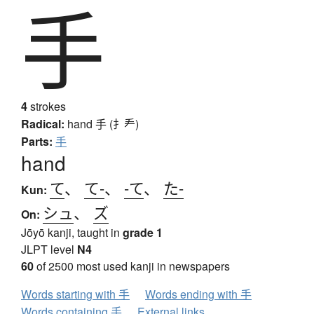
手
4
strokes
Radical:
hand
手 (扌龵)
Parts:
手
hand
て
、
て-
、
-て
、
た-
Kun:
シュ
、
ズ
On:
Jōyō kanji, taught in
grade 1
JLPT level
N4
60
of 2500 most used kanji in newspapers
Words starting with 手
Words ending with 手
Words containing 手
External links