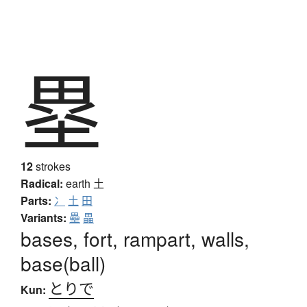
塁
12
strokes
Radical:
earth
土
Parts:
冫
土
田
Variants:
壘
畾
bases, fort, rampart, walls,
base(ball)
とりで
Kun: