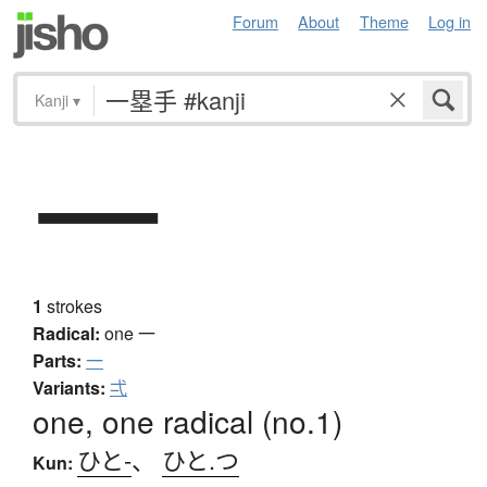
Forum
About
Theme
Log in
Kanji
▾
一
1
strokes
Radical:
one
一
Parts:
一
Variants:
弌
one, one radical (no.1)
ひと-
、
ひと.つ
Kun: