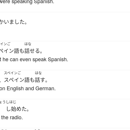
 were speaking Spanish.
かいました
。
ペインご
はな
ペイン語
も
話せる
。
t he can even speak Spanish.
スペインご
はな
スペイン語
も
話す
、
。
ion English and German.
ょう
しはじ
し始めた
。
the radio.