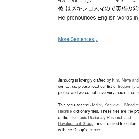
かれ
メキシコじん
えいご
は
彼
は
メキシコ人
なので
英語
の
発
He pronounces English words in
More
S
entences >
Jisho.org is lovingly crafted by
Kim, Miwa and
contact us, please read our list of
frequently 
project and we do not have very much time to 
This site uses the
JMdict
,
Kanjidic2
,
JMnedict
Radkfile
dictionary files. These files are the pr
of the
Electronic Dictionary Research and
Development Group
, and are used in confor
with the Group's
licence
.