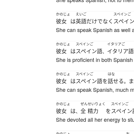
かのじょ
えいご
スペインご
彼女
は
英語
だけでなく
スペイ
She can speak Spanish as well a
かのじょ
スペインご
イタリアご
彼女
は
スペイン語
イタリア語
、
She is proficient in both Spanish 
かのじょ
スペインご
はな
彼女
は
スペイン語
を
話せる
ま
。
She can speak Spanish, much m
かのじょ
ぜん
せいりょく
スペインご
彼女
は
全
精力
を
スペイン
、
She devoted all her energy to st
かのじょ
お