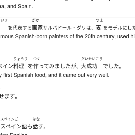
ea, and Spain.
せいき
がか
つま
画家
妻
を代表する
サルバドール・ダリは、
をモデルにし
amous Spanish-born painters of the 20th century, used hi
りょうり
つく
だいせいこう
ペイン
料理
を
作って
みました
が
大成功
でした
、
。
first Spanish food, and it came out very well.
な
せます
。
スペインご
はな
スペイン語
も
話す
、
。
ion English.