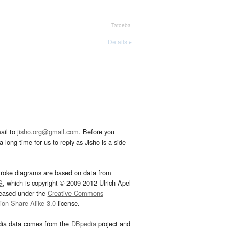
—
Tatoeba
Details ▸
ail to
jisho.org@gmail.com
. Before you
 long time for us to reply as Jisho is a side
troke diagrams are based on data from
G
, which is copyright © 2009-2012 Ulrich Apel
leased under the
Creative Commons
tion-Share Alike 3.0
license.
dia data comes from the
DBpedia
project and