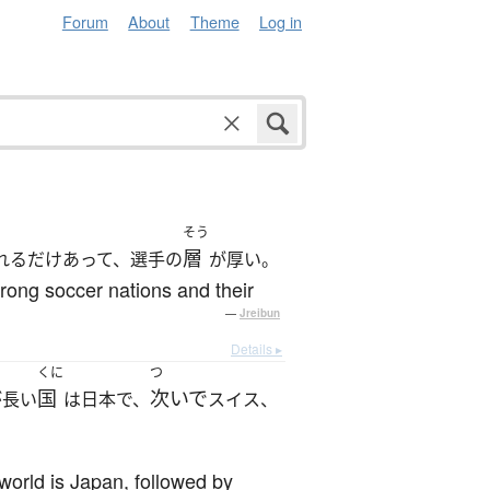
Forum
About
Theme
Log in
そう
層
れるだけあって、選手の
が厚い。
trong soccer nations and their
—
Jreibun
Details ▸
くに
つ
国
次いで
が長い
は日本で、
スイス、
world is Japan, followed by