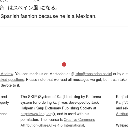
つおん
ふう
音
は
スペイン
風
になる
。
 Spanish fashion because he is a Mexican.
 Andrew
. You can reach us on Mastodon at
@jisho@mastodon.social
or by e-m
asked questions
. Please note that we read all messages we get, but it can take a
devote to it.
and
The SKIP (System of Kanji Indexing by Patterns)
Kanji s
operty
system for ordering kanji was developed by Jack
KanjiV
Halpern (Kanji Dictionary Publishing Society at
and re
mance
http://www.kanji.org/
), and is used with his
Attribu
permission. The license is
Creative Commons
Attribution-ShareAlike 4.0 International
.
Wikipe