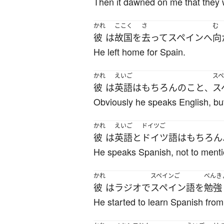
Then it dawned on me that they
かれ
ここく
さ
む
彼
は
故国
を
去って
スペイン
へ
向
He left home for Spain.
かれ
えいご
ス
彼
は
英語
は
もちろん
の
こと
ス
、
Obviously he speaks English, bu
かれ
えいご
ドイツご
彼
は
英語
と
ドイツ語
は
もちろん
He speaks Spanish, not to ment
かれ
スペインご
べんき
彼
は
ラジオ
で
スペイン語
を
勉強
He started to learn Spanish from 