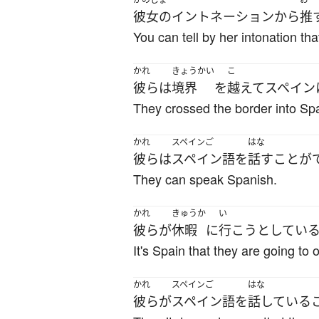
彼女の
イントネーション
から
推
You can tell by her intonation t
かれ
きょうかい
こ
彼ら
は
境界
を
越えて
スペイン
They crossed the border into Spa
かれ
スペインご
はな
彼ら
は
スペイン語
を
話す
ことが
They can speak Spanish.
かれ
きゅうか
い
彼ら
が
休暇
に
行こう
としてい
It's Spain that they are going to 
かれ
スペインご
はな
彼ら
が
スペイン語
を
話している