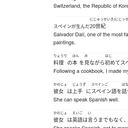
Switzerland, the Republic of Kor
にじゅっせいき/にじっ
20世紀
スペインが生んだ
Salvador Dalí, one of the most f
paintings.
りょうり
ほん
み
はじ
料理
の
本
を
見
ながら
初めて
ス
Following a cookbook, I made my 
かのじょ
じょうず
スペインご
は
彼女
は
上手
に
スペイン語
を
話
She can speak Spanish well.
かのじょ
えいご
い
彼女
は
英語
は
言うまでもなく
She speaks Spanish, not to ment