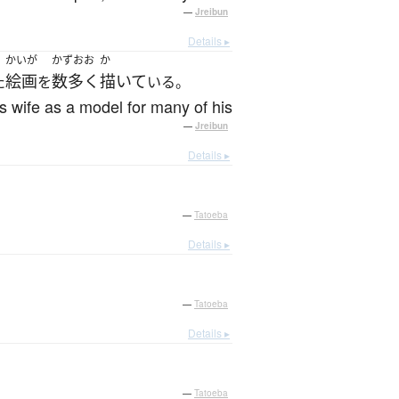
—
Jreibun
Details ▸
かいが
かずおお
か
絵画
数多く
描いて
た
を
いる。
s wife as a model for many of his
—
Jreibun
Details ▸
—
Tatoeba
Details ▸
—
Tatoeba
Details ▸
—
Tatoeba