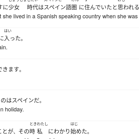
す
に
少女
時代
は
スペイン語
圏
に
住んでいた
と
思われ
hat she lived in a Spanish speaking country when she was
はい
に
入った
。
in.
できます
。
る
の
は
スペイン
だ
。
on holiday.
とき
わたし
はじ
こと
が
その
時
私
に
わかり
始めた
、
。