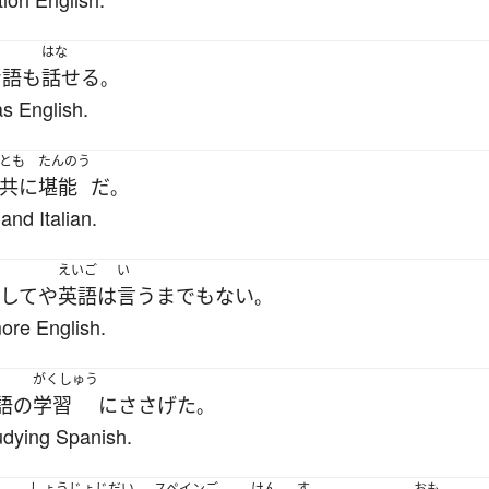
はな
ン語
も
話せる
。
s English.
とも
たんのう
共に
堪能
だ
。
and Italian.
えいご
い
してや
英語
は
言うまでもない
。
ore English.
がくしゅう
語
の
学習
に
ささげた
。
udying Spanish.
しょうじょ
じだい
スペインご
けん
す
おも