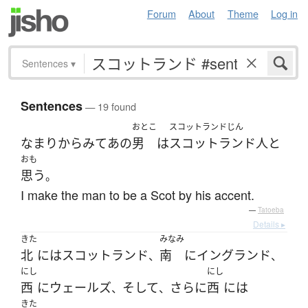
Forum
About
Theme
Log in
Sentences
▾
Sentences
— 19 found
おとこ
スコットランドじん
なまり
から
みて
あの
男
は
スコットランド人
と
おも
思う
。
I make the man to be a Scot by his accent.
—
Tatoeba
Details ▸
きた
みなみ
北
には
スコットランド
南
に
イングランド
、
、
にし
にし
西
に
ウェールズ
そして
さらに
西
には
、
、
きた