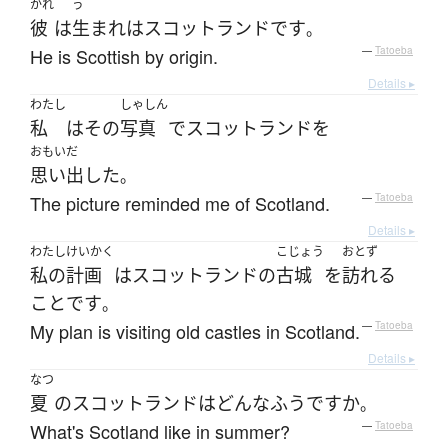
かれ
う
彼
は
生まれ
は
スコットランド
です
。
He is Scottish by origin.
—
Tatoeba
Details ▸
わたし
しゃしん
私
は
その
写真
で
スコットランド
を
おもいだ
思い出した
。
The picture reminded me of Scotland.
—
Tatoeba
Details ▸
わたし
けいかく
こじょう
おとず
私の
計画
は
スコットランド
の
古城
を
訪れる
こと
です
。
My plan is visiting old castles in Scotland.
—
Tatoeba
Details ▸
なつ
夏
の
スコットランド
は
どんな
ふう
ですか
。
What's Scotland like in summer?
—
Tatoeba