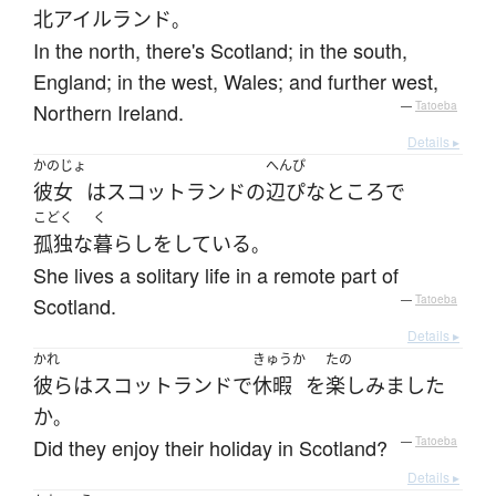
北アイルランド
。
In the north, there's Scotland; in the south,
England; in the west, Wales; and further west,
Northern Ireland.
—
Tatoeba
Details ▸
かのじょ
へんぴ
彼女
は
スコットランド
の
辺ぴな
ところ
で
こどく
く
孤独な
暮らし
を
している
。
She lives a solitary life in a remote part of
Scotland.
—
Tatoeba
Details ▸
かれ
きゅうか
たの
彼ら
は
スコットランド
で
休暇
を
楽しみました
か
。
Did they enjoy their holiday in Scotland?
—
Tatoeba
Details ▸