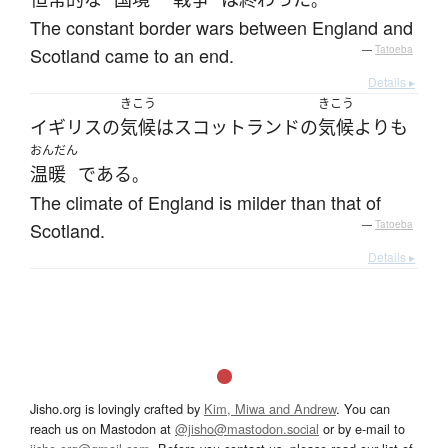
。
The constant border wars between England and
Scotland came to an end.
—
Tatoeba
Details ▸
きこう
きこう
イギリス
の
気候
は
スコットランド
の
気候
よりも
おんだん
温暖
である
。
The climate of England is milder than that of
Scotland.
—
Tatoeba
Details ▸
Jisho.org is lovingly crafted by
Kim, Miwa and Andrew
. You can
reach us on Mastodon at
@jisho@mastodon.social
or by e-mail to