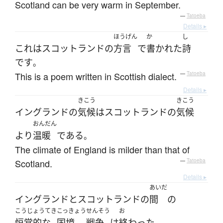
Scotland can be very warm in September.
—
Tatoeba
Details ▸
ほうげん
か
し
これ
は
スコットランド
の
方言
で
書かれた
詩
です
。
This is a poem written in Scottish dialect.
—
Tatoeba
Details ▸
きこう
きこう
イングランド
の
気候
は
スコットランド
の
気候
おんだん
より
温暖
である
。
The climate of England is milder than that of
Scotland.
—
Tatoeba
Details ▸
あいだ
イングランド
と
スコットランド
の
間
の
こうじょうてき
こっきょう
せんそう
お
恒常的な
国境
戦争
は
終わった