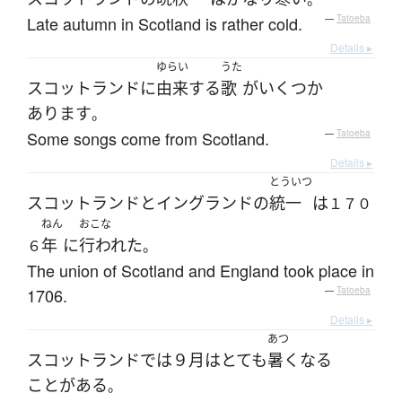
Late autumn in Scotland is rather cold.
—
Tatoeba
Details ▸
ゆらい
うた
スコットランド
に
由来
する
歌
が
いくつか
あります
。
Some songs come from Scotland.
—
Tatoeba
Details ▸
とういつ
スコットランド
と
イングランド
の
統一
は
１７０
ねん
おこな
年
に
行われた
６
。
The union of Scotland and England took place in
1706.
—
Tatoeba
Details ▸
あつ
スコットランド
で
は
９月
は
とても
暑く
なる
ことがある
。