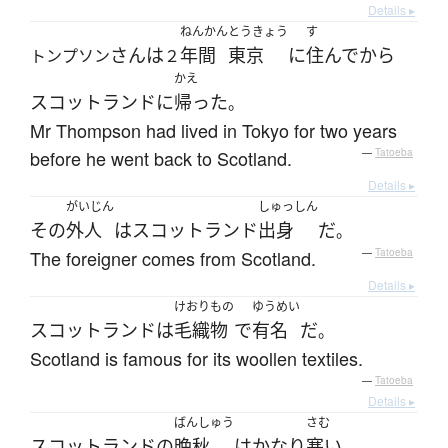
Details ▸
ねんかん
とうきょう
す
さん
は
年間
東京
に
住んで
から
トンプソン
２
かえ
スコットランド
に
帰った
。
Mr Thompson had lived in Tokyo for two years
before he went back to Scotland.
—
Tatoeba
Details ▸
がいじん
しゅっしん
その
外人
は
スコットランド
出身
だ
。
The foreigner comes from Scotland.
—
Tatoeba
Details ▸
けおりもの
ゆうめい
スコットランド
は
毛織物
で
有名
だ
。
Scotland is famous for its woollen textiles.
—
Tatoeba
Details ▸
ばんしゅう
さむ
スコットランド
の
晩秋
は
かなり
寒い
。