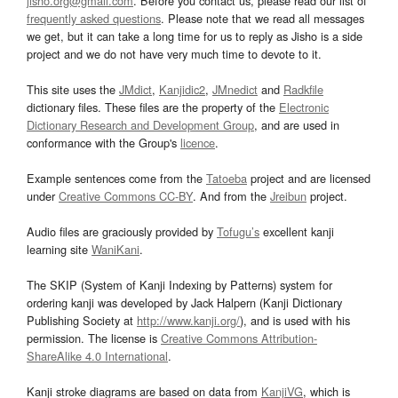
jisho.org@gmail.com
. Before you contact us, please read our list of
frequently asked questions
. Please note that we read all messages
we get, but it can take a long time for us to reply as Jisho is a side
project and we do not have very much time to devote to it.
This site uses the
JMdict
,
Kanjidic2
,
JMnedict
and
Radkfile
dictionary files. These files are the property of the
Electronic
Dictionary Research and Development Group
, and are used in
conformance with the Group's
licence
.
Example sentences come from the
Tatoeba
project and are licensed
under
Creative Commons CC-BY
. And from the
Jreibun
project.
Audio files are graciously provided by
Tofugu’s
excellent kanji
learning site
WaniKani
.
The SKIP (System of Kanji Indexing by Patterns) system for
ordering kanji was developed by Jack Halpern (Kanji Dictionary
Publishing Society at
http://www.kanji.org/
), and is used with his
permission. The license is
Creative Commons Attribution-
ShareAlike 4.0 International
.
Kanji stroke diagrams are based on data from
KanjiVG
, which is