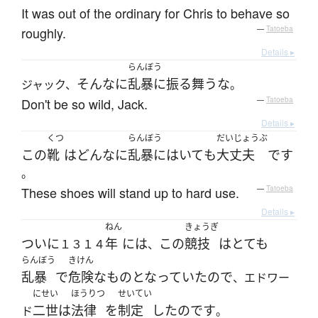
It was out of the ordinary for Chris to behave so
roughly.
—
Tatoeba
Details ▸
らんぼう
そんなに
乱暴に
振る舞う
な
ジャック、
。
Don't be so wild, Jack.
—
Tatoeba
Details ▸
くつ
らんぼう
だいじょうぶ
この
靴
は
どんなに
乱暴に
はいて
も
大丈夫
です
。
These shoes will stand up to hard use.
—
Tatoeba
Details ▸
ねん
きょうぎ
ついに
年
には
この
競技
は
とても
１３１４
、
らんぼう
きけん
乱暴
で
危険な
もの
となっていた
ので
、エドワー
にせい
ほうりつ
せいてい
二世
は
法律
を
制定
した
のです
ド
。