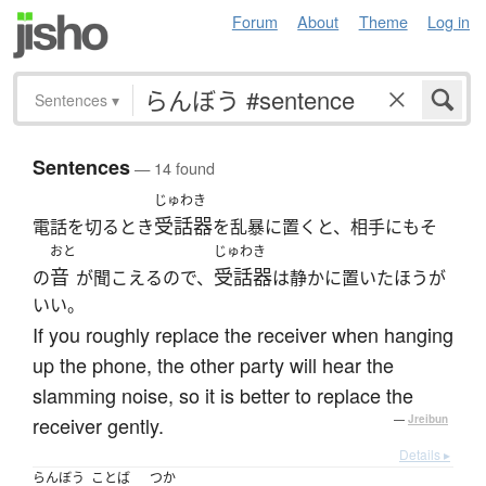
Forum
About
Theme
Log in
Sentences
▾
Sentences
— 14 found
じゅわき
受話器
電話を切るとき
を乱暴に置くと、相手にもそ
おと
じゅわき
音
受話器
の
が聞こえるので、
は静かに置いたほうが
いい。
If you roughly replace the receiver when hanging
up the phone, the other party will hear the
slamming noise, so it is better to replace the
receiver gently.
—
Jreibun
Details ▸
らんぼう
ことば
つか