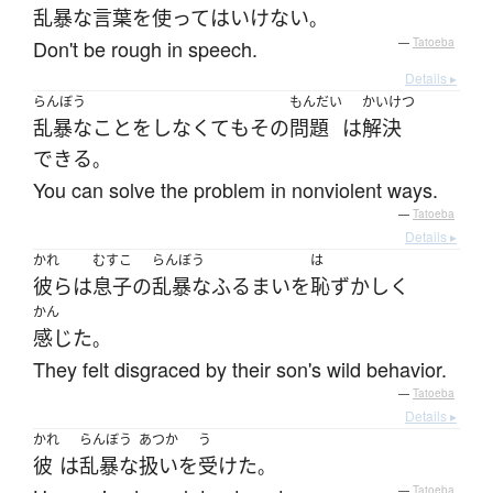
乱暴な
言葉
を
使って
は
いけない
。
Don't be rough in speech.
—
Tatoeba
Details ▸
らんぼう
もんだい
かいけつ
乱暴な
こと
を
しなくて
も
その
問題
は
解決
できる
。
You can solve the problem in nonviolent ways.
—
Tatoeba
Details ▸
かれ
むすこ
らんぼう
は
彼ら
は
息子
の
乱暴な
ふるまい
を
恥ずかしく
かん
感じた
。
They felt disgraced by their son's wild behavior.
—
Tatoeba
Details ▸
かれ
らんぼう
あつか
う
彼
は
乱暴な
扱い
を
受けた
。
—
Tatoeba