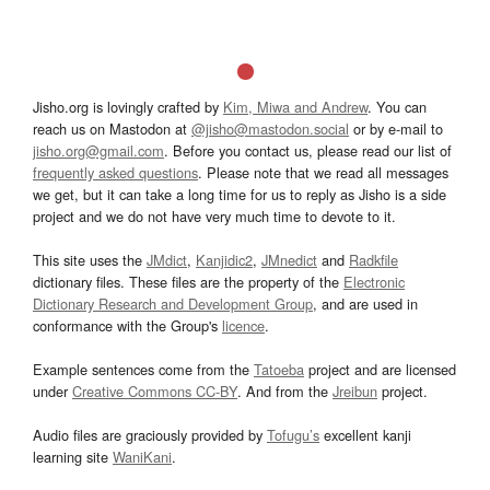
Jisho.org is lovingly crafted by
Kim, Miwa and Andrew
. You can
reach us on Mastodon at
@jisho@mastodon.social
or by e-mail to
jisho.org@gmail.com
. Before you contact us, please read our list of
frequently asked questions
. Please note that we read all messages
we get, but it can take a long time for us to reply as Jisho is a side
project and we do not have very much time to devote to it.
This site uses the
JMdict
,
Kanjidic2
,
JMnedict
and
Radkfile
dictionary files. These files are the property of the
Electronic
Dictionary Research and Development Group
, and are used in
conformance with the Group's
licence
.
Example sentences come from the
Tatoeba
project and are licensed
under
Creative Commons CC-BY
. And from the
Jreibun
project.
Audio files are graciously provided by
Tofugu’s
excellent kanji
learning site
WaniKani
.