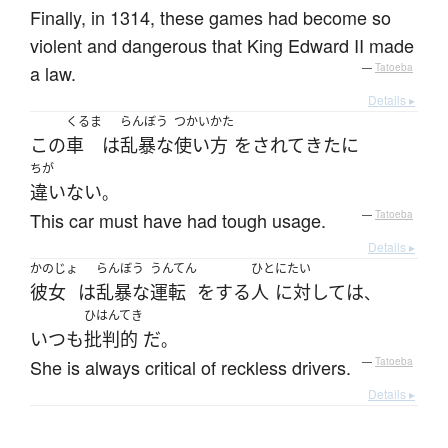
Finally, in 1314, these games had become so
violent and dangerous that King Edward II made
a law.
—
Tatoeba
Details ▸
くるま
らんぼう
つかいかた
この
車
は
乱暴な
使い方
を
されて
きた
に
ちが
違いない
。
This car must have had tough usage.
—
Tatoeba
Details ▸
かのじょ
らんぼう
うんてん
ひと
にたい
彼女
は
乱暴な
運転
を
する
人
に対して
は
、
ひはんてき
いつも
批判的
だ
。
She is always critical of reckless drivers.
—
Tatoeba
Details ▸