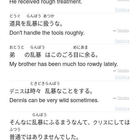
He received rough treatment.
Details ▸
どうぐ
らんぼう
あつか
道具
を
乱暴に
扱う
な
。
Don't handle the tools roughly.
—
Tatoeba
Details ▸
おとうと
らんぼう
めにあま
弟
の
乱暴
は
このごろ
目に余る
。
My brother has been much too rowdy lately.
—
Tatoeba
Details ▸
ときどき
らんぼう
は
時々
乱暴な
こと
を
する
デニス
。
Dennis can be very wild sometimes.
—
Tatoeba
Details ▸
らんぼう
そんなに
乱暴に
ふるまう
なんて
にしては
、クリス
ふつう
普通
ではありませんでした
。