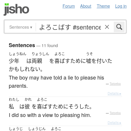
Forum
About
Theme
Log in
Sentences
▾
Sentences
— 11 found
しょうねん
りょうしん
よろこ
うそ
少年
は
両親
を
喜ばす
ために
嘘を付いた
かもしれない
。
The boy may have told a lie to please his
parents.
—
Tatoeba
Details ▸
わたし
かれ
よろこ
私
は
彼
を
喜ばす
ために
そうした
。
I did so with a view to pleasing him.
—
Tatoeba
Details ▸
しょうじ
しょうじん
よろこ