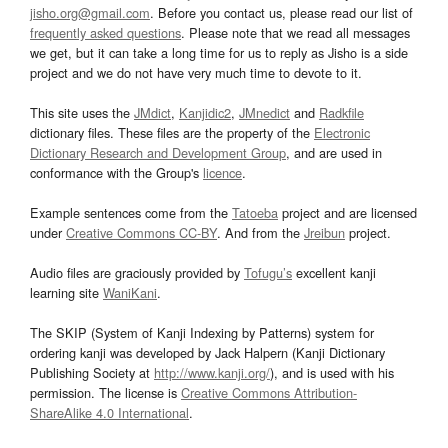
jisho.org@gmail.com
. Before you contact us, please read our list of
frequently asked questions
. Please note that we read all messages
we get, but it can take a long time for us to reply as Jisho is a side
project and we do not have very much time to devote to it.
This site uses the
JMdict
,
Kanjidic2
,
JMnedict
and
Radkfile
dictionary files. These files are the property of the
Electronic
Dictionary Research and Development Group
, and are used in
conformance with the Group's
licence
.
Example sentences come from the
Tatoeba
project and are licensed
under
Creative Commons CC-BY
. And from the
Jreibun
project.
Audio files are graciously provided by
Tofugu’s
excellent kanji
learning site
WaniKani
.
The SKIP (System of Kanji Indexing by Patterns) system for
ordering kanji was developed by Jack Halpern (Kanji Dictionary
Publishing Society at
http://www.kanji.org/
), and is used with his
permission. The license is
Creative Commons Attribution-
ShareAlike 4.0 International
.