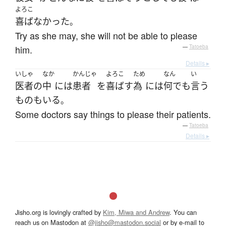
よろこ
喜ばなかった
。
Try as she may, she will not be able to please
him.
—
Tatoeba
Details ▸
いしゃ
なか
かんじゃ
よろこ
ため
なん
い
医者
の
中
には
患者
を
喜ばす
為
には
何でも
言う
もの
も
いる
。
Some doctors say things to please their patients.
—
Tatoeba
Details ▸
Jisho.org is lovingly crafted by
Kim, Miwa and Andrew
. You can
reach us on Mastodon at
@jisho@mastodon.social
or by e-mail to