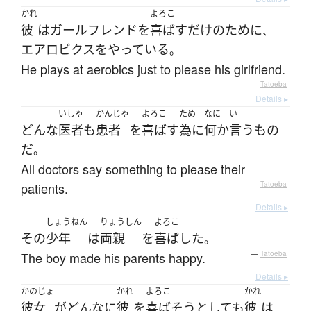
かれ
よろこ
彼
は
ガールフレンド
を
喜ばす
だけ
の
ために
、
エアロビクス
を
やっている
。
He plays at aerobics just to please his girlfriend.
—
Tatoeba
Details ▸
いしゃ
かんじゃ
よろこ
ため
なに
い
どんな
医者
も
患者
を
喜ばす
為に
何か
言う
もの
だ
。
All doctors say something to please their
patients.
—
Tatoeba
Details ▸
しょうねん
りょうしん
よろこ
その
少年
は
両親
を
喜ばした
。
The boy made his parents happy.
—
Tatoeba
Details ▸
かのじょ
かれ
よろこ
かれ
彼女
が
どんなに
彼
を
喜ばそう
としても
彼
は