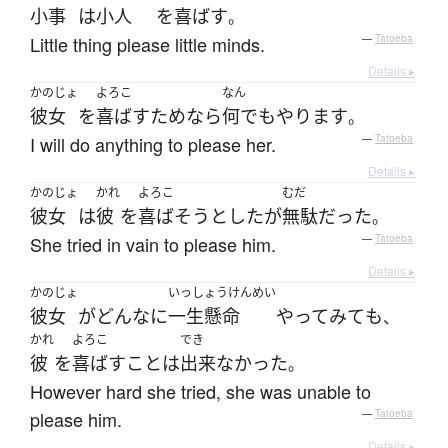
小事
は
小人
を
喜ばす
。
Little thing please little minds.
—
Tatoeba
Details ▸
かのじょ
よろこ
なん
彼女
を
喜ばす
ため
なら
何でも
やります
。
I will do anything to please her.
—
Tatoeba
Details ▸
かのじょ
かれ
よろこ
むだ
彼女
は
彼
を
喜ばそう
とした
が
無駄
だった
。
She tried in vain to please him.
—
Tatoeba
Details ▸
かのじょ
いっしょうけんめい
彼女
が
どんなに
一生懸命
やってみて
も
、
かれ
よろこ
でき
彼
を
喜ばす
こと
は
出来なかった
。
However hard she tried, she was unable to
please him.
—
Tatoeba
Details ▸