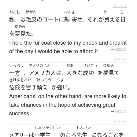
Details ▸
わたし
けがわ
ほお
よ
か
ひ
私
は
毛皮
の
コート
に
頬
寄せ
それ
が
買える
日
、
ゆめみ
を
夢見た
。
I held the fur coat close to my cheek and dreamt
of the day I would be able to afford it.
—
Tatoeba
Details ▸
いっぽう
アメリカじん
おお
せいこう
ゆめみ
一方
アメリカ人
は
大きな
成功
を
夢見て
、
、
きけんをおか
けいこう
つよ
危険を冒す
傾向
が
強い
。
Americans, on the other hand, are more likely to
take chances in the hope of achieving great
success.
—
Tatoeba
Details ▸
しょうがくせい
せんせい
は
小学生
の
ころ
先生
になる
こと
を
メアリー