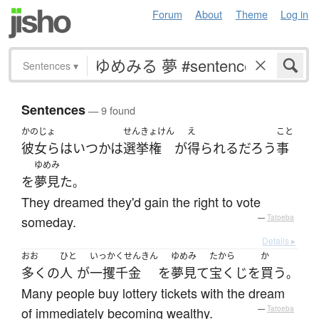
Forum
About
Theme
Log in
Sentences
▾
Sentences
— 9 found
かのじょ
せんきょけん
え
こと
彼女ら
は
いつかは
選挙権
が
得られる
だろう
事
ゆめみ
を
夢見た
。
They dreamed they'd gain the right to vote
someday.
—
Tatoeba
Details ▸
おお
ひと
いっかくせんきん
ゆめみ
たから
か
多く
の
人
が
一攫千金
を
夢見て
宝くじ
を
買う
。
Many people buy lottery tickets with the dream
of immediately becoming wealthy.
—
Tatoeba