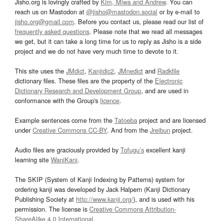
Jisho.org is lovingly crafted by
Kim, Miwa and Andrew
. You can
reach us on Mastodon at
@jisho@mastodon.social
or by e-mail to
jisho.org@gmail.com
. Before you contact us, please read our list of
frequently asked questions
. Please note that we read all messages
we get, but it can take a long time for us to reply as Jisho is a side
project and we do not have very much time to devote to it.
This site uses the
JMdict
,
Kanjidic2
,
JMnedict
and
Radkfile
dictionary files. These files are the property of the
Electronic
Dictionary Research and Development Group
, and are used in
conformance with the Group's
licence
.
Example sentences come from the
Tatoeba
project and are licensed
under
Creative Commons CC-BY
. And from the
Jreibun
project.
Audio files are graciously provided by
Tofugu’s
excellent kanji
learning site
WaniKani
.
The SKIP (System of Kanji Indexing by Patterns) system for
ordering kanji was developed by Jack Halpern (Kanji Dictionary
Publishing Society at
http://www.kanji.org/
), and is used with his
permission. The license is
Creative Commons Attribution-
ShareAlike 4.0 International
.