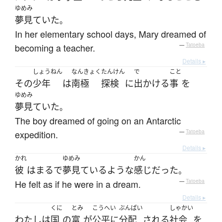
ゆめみ
夢見ていた
。
In her elementary school days, Mary dreamed of
becoming a teacher.
—
Tatoeba
Details ▸
しょうねん
なんきょく
たんけん
で
こと
その
少年
は
南極
探検
に
出かける
事
を
ゆめみ
夢見ていた
。
The boy dreamed of going on an Antarctic
expedition.
—
Tatoeba
Details ▸
かれ
ゆめみ
かん
彼
は
まるで
夢見ている
ような
感じ
だった
。
He felt as if he were in a dream.
—
Tatoeba
Details ▸
くに
とみ
こうへい
ぶんぱい
しゃかい
わたし
は
国
の
富
が
公平に
分配
される
社会
を