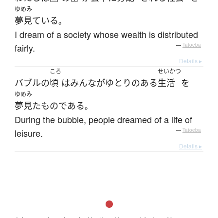
ゆめみ
夢見ている
。
I dream of a society whose wealth is distributed
fairly.
—
Tatoeba
Details ▸
ころ
せいかつ
バブル
の
頃
は
みんな
が
ゆとり
の
ある
生活
を
ゆめみ
夢見た
ものである
。
During the bubble, people dreamed of a life of
leisure.
—
Tatoeba
Details ▸