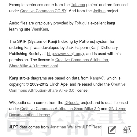
Example sentences come from the
Tatoeba
project and are licensed
under
Creative Commons CC-BY
. And from the
Jreibun
project.
Audio files are graciously provided by
Tofugu’s
excellent kanji
learning site
WaniKani
.
The SKIP (System of Kanji Indexing by Patterns) system for
ordering kanji was developed by Jack Halpern (Kanji Dictionary
Publishing Society at
http://www.kanji.org/
), and is used with his
permission. The license is
Creative Commons Attribution-
ShareAlike 4.0 International
.
Kanji stroke diagrams are based on data from
KanjiVG
, which is
copyright © 2009-2012 Ulrich Apel and released under the
Creative
Commons Attribution-Share Alike 3.0
license.
Wikipedia data comes from the
DBpedia
project and is dual licensed
under
Creative Commons Attribution-ShareAlike 3.0
and
GNU Free
Documentation License
.
JLPT data comes from
Jonathan Waller‘s
JLPT Resources
page.