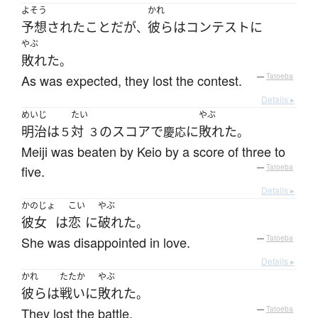
よそう
かれ
予想
された
こと
だ
が
彼ら
は
コンテスト
に
、
やぶ
敗れた
。
As was expected, they lost the contest.
—
Tatoeba
Details ▸
めいじ
たい
やぶ
明治
は
対
の
スコア
で
に
敗れた
５
３
慶応
。
Meiji was beaten by Keio by a score of three to
five.
—
Tatoeba
Details ▸
かのじょ
こい
やぶ
彼女
は
恋
に
破れた
。
She was disappointed in love.
—
Tatoeba
Details ▸
かれ
たたか
やぶ
彼ら
は
戦い
に
敗れた
。
They lost the battle.
—
Tatoeba