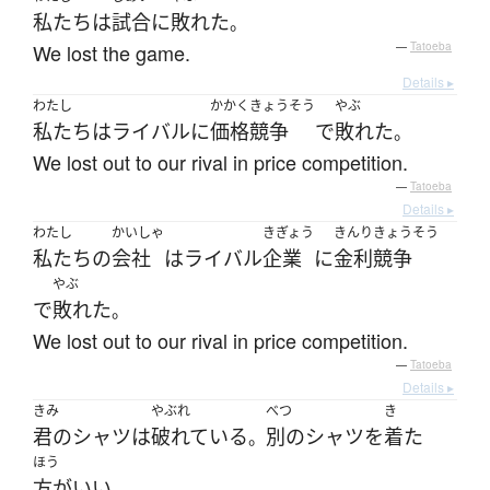
私たち
は
試合
に
敗れた
。
We lost the game.
—
Tatoeba
Details ▸
わたし
かかくきょうそう
やぶ
私たち
は
ライバル
に
価格競争
で
敗れた
。
We lost out to our rival in price competition.
—
Tatoeba
Details ▸
わたし
かいしゃ
きぎょう
きんり
きょうそう
私たち
の
会社
は
ライバル
企業
に
金利
競争
やぶ
で
敗れた
。
We lost out to our rival in price competition.
—
Tatoeba
Details ▸
きみ
やぶれ
べつ
き
君の
シャツ
は
破れている
別の
シャツ
を
着た
。
ほう
方がいい
。