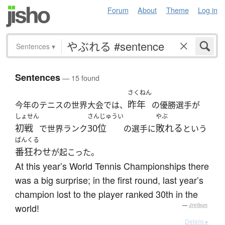
Forum
About
Theme
Log in
Sentences
▾
Sentences
— 15 found
さくねん
昨年
今年のテニスの世界大会では、
の優勝選手が
しょせん
さんじゅうい
やぶ
初戦
30位
敗れる
で世界ランク
の選手に
という
ばんくる
番狂わせ
が起こった。
At this year’s World Tennis Championships there
was a big surprise; in the first round, last year’s
champion lost to the player ranked 30th in the
world!
—
Jreibun
Details ▸