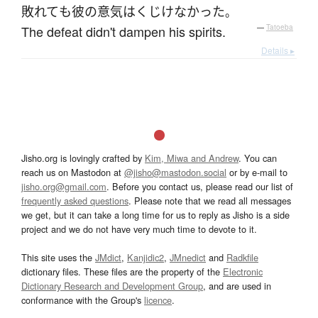
敗れて
も
彼の
意気
は
くじけなかった
。
The defeat didn't dampen his spirits.
—
Tatoeba
Details ▸
Jisho.org is lovingly crafted by
Kim, Miwa and Andrew
. You can
reach us on Mastodon at
@jisho@mastodon.social
or by e-mail to
jisho.org@gmail.com
. Before you contact us, please read our list of
frequently asked questions
. Please note that we read all messages
we get, but it can take a long time for us to reply as Jisho is a side
project and we do not have very much time to devote to it.
This site uses the
JMdict
,
Kanjidic2
,
JMnedict
and
Radkfile
dictionary files. These files are the property of the
Electronic
Dictionary Research and Development Group
, and are used in
conformance with the Group's
licence
.