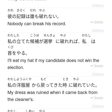
Details ▸
かれ
きろく
だれ
やぶ
彼の
記録
は
誰も
破れない
。
Nobody can break his record.
—
Tatoeba
Details ▸
わたし
た
こうほ
せんきょ
やぶ
わたし
私の
立てた
候補
が
選挙
に
破れれば
私
は
、
くび
首をやる
。
I'll eat my hat if my candidate does not win the
election.
—
Tatoeba
Details ▸
わたし
ようふくや
もど
とき
やぶ
私の
洋服屋
から
戻ってきた
時
に
破れていた
。
My dress was ruined when it came back from
the cleaner's.
—
Tatoeba
Details ▸
わたし
しあい
やぶ