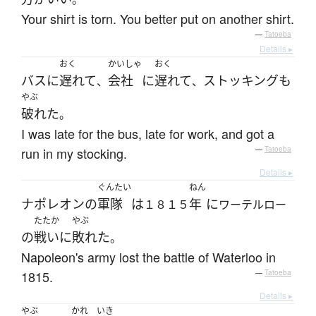
Your shirt is torn. You better put on another shirt.
—
Tatoeba
Details ▸
おく
かいしゃ
おく
バス
に
遅れて
会社
に
遅れて
ストッキング
も
、
、
やぶ
破れた
。
I was late for the bus, late for work, and got a
run in my stocking.
—
Tatoeba
Details ▸
ぐんたい
ねん
ナポレオン
の
軍隊
は
年
に
１８１５
ワーテルロー
たたか
やぶ
の
戦い
に
敗れた
。
Napoleon's army lost the battle of Waterloo in
1815.
—
Tatoeba
Details ▸
やぶ
かれ
いき