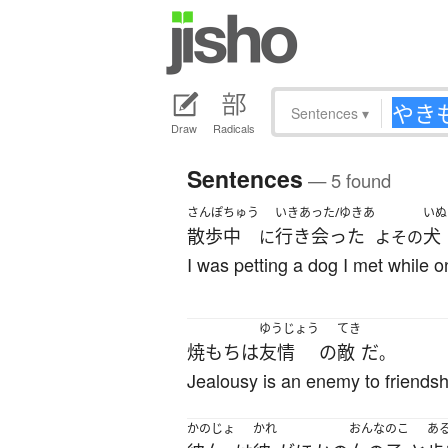
Sentences
▾
Draw
Radicals
Sentences
— 5 found
さんぽちゅう
いきあった/ゆきあ
いぬ
散歩中
行き会った
犬
に
よその
I was petting a dog I met while 
ゆうじょう
てき
焼もち
は
友情
の
敵
だ
。
Jealousy is an enemy to friendsh
かのじょ
かれ
おんなのこ
あ