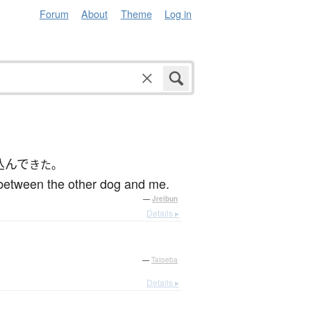
Forum
About
Theme
Log in
込んで
きた。
 between the other dog and me.
—
Jreibun
Details ▸
—
Tatoeba
Details ▸