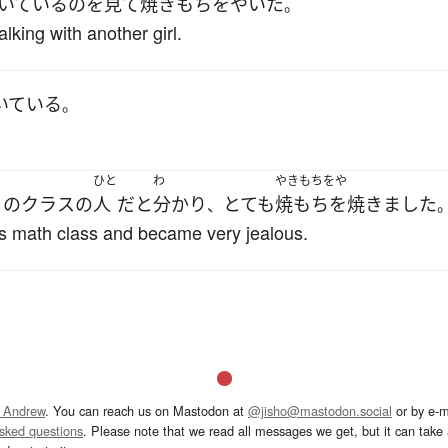
いている
の
を
見て
焼きもちをやいた
。
lking with another girl.
いている
。
く
ひと
わ
やきもちをや
の
クラス
の
人
だ
と
分かり
とても
焼もちを焼きました
、
is math class and became very jealous.
 Andrew
. You can reach us on Mastodon at
@jisho@mastodon.social
or by e-m
asked questions
. Please note that we read all messages we get, but it can take a