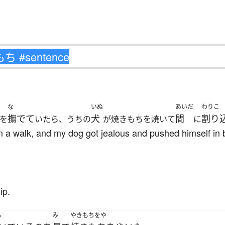
な
いぬ
あいだ
わりこ
撫でて
犬
間
割り
を
いたら、うちの
が焼きもちを焼いて
に
on a walk, and my dog got jealous and pushed himself in
ip.
る
み
やきもちをや