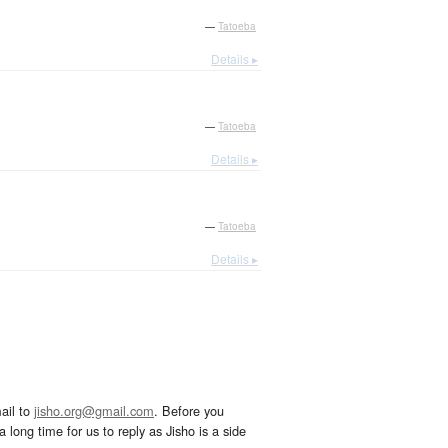
—
Tatoeba
Details ▸
—
Tatoeba
Details ▸
。
—
Tatoeba
Details ▸
ail to
jisho.org@gmail.com
. Before you
 long time for us to reply as Jisho is a side