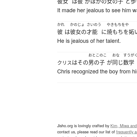
彼女
は
彼
が
ほかの
女の子
と
歩
It made her jealous to see him wa
かれ
かのじょ
さいのう
やきもちをや
彼
は
彼女の
才能
に
焼もちを妬
He is jealous of her talent.
おとこのこ
おな
すうが
は
その
男の子
が
同じ
数学
クリス
Chris recognized the boy from h
Jisho.org is lovingly crafted by
Kim, Miwa and
contact us, please read our list of
frequently 