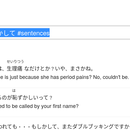
せいりつう
は
生理痛
な
だけ
とか
いや
まさか
ね
、
？
、
。
ude is just because she has period pains? No, couldn't be.
は
る
の
が
恥ずかしい
って
？
ed to be called by your first name?
われて
も
もしかして
また
ダブルブッキング
ですか
・・・
、