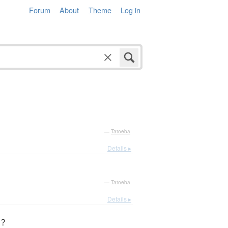
Forum
About
Theme
Log in
—
Tatoeba
Details ▸
—
Tatoeba
Details ▸
？