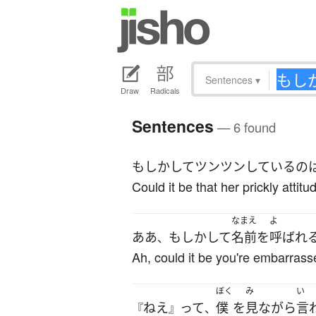
Sentences
▾
Draw
Radicals
Sentences
— 6 found
もしかして
ツンツン
している
の
Could it be that her prickly attit
なまえ
よ
ああ
もしかして
名前
を
呼ばれ
、
Ah, could it be you're embarrass
ぼく
み
い
ねえ
って
僕
を
見
ながら
言
『
』
、