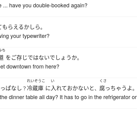
o me ... have you double-booked again?
て
もらえる
かしら
。
ing your typewriter?
みち
道
を
ご存じ
ではない
でしょうか
。
get downtown from here?
れいぞうこ
い
くさ
っぱなし
冷蔵庫
に
入れて
おかない
と
腐っ
ちゃう
よ
？
、
he dinner table all day? It has to go in the refrigerator or 