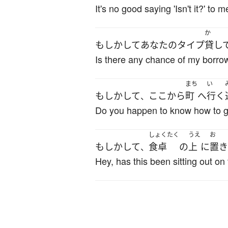
It's no good saying 'Isn't it?' t
か
もしかして
あなた
の
タイプ
貸し
Is there any chance of my borrow
まち
い
もしかして
ここ
から
町
へ
行く
、
Do you happen to know how to 
しょくたく
うえ
お
もしかして
食卓
の
上
に
置き
、
Hey, has this been sitting out on t