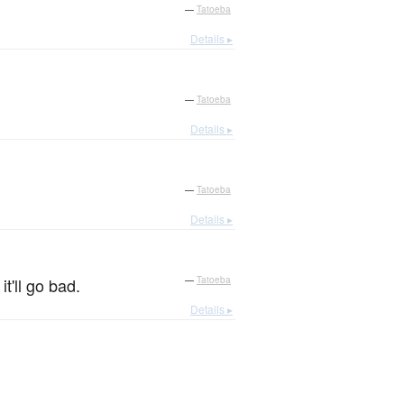
—
Tatoeba
Details ▸
—
Tatoeba
Details ▸
—
Tatoeba
Details ▸
。
it'll go bad.
—
Tatoeba
Details ▸