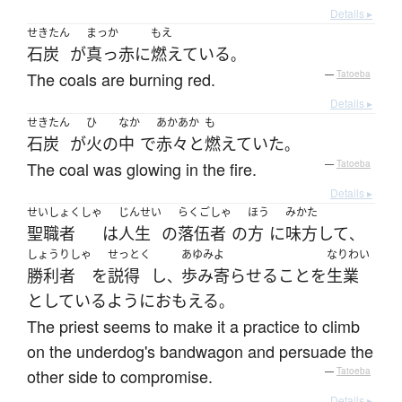
Details ▸
せきたん
まっか
もえ
石炭
が
真っ赤に
燃えている
。
The coals are burning red.
—
Tatoeba
Details ▸
せきたん
ひ
なか
あかあか
も
石炭
が
火
の
中
で
赤々と
燃えていた
。
The coal was glowing in the fire.
—
Tatoeba
Details ▸
せいしょくしゃ
じんせい
らくごしゃ
ほう
みかた
聖職者
は
人生
の
落伍者
の
方
に
味方
して
、
しょうりしゃ
せっとく
あゆみよ
なりわい
勝利者
を
説得
し
歩み寄らせる
こと
を
生業
、
としている
ように
おもえる
。
The priest seems to make it a practice to climb
on the underdog's bandwagon and persuade the
other side to compromise.
—
Tatoeba
Details ▸