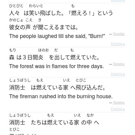
ひとびと
わらいと
も
人々
は
笑い飛ばした
燃えろ
という
。「
！」
かのじょ
こえ
き
彼女の
声
が
聞こえる
まで
は
。
The people laughed till she said, "Burn!"
—
Tatoeba
Details ▸
もり
ほのお
だ
も
森
は
３日間
炎
を
出して
燃えていた
。
The forest was in flames for three days.
—
Tatoeba
Details ▸
しょうぼうし
もえ
いえ
とびこ
消防士
は
燃えている
家
へ
飛び込んだ
。
The fireman rushed into the burning house.
—
Tatoeba
Details ▸
しょうぼうし
もえ
いえ
なか
消防士
たち
は
燃えている
家
の
中
へ
とびこ