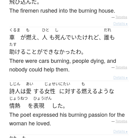
飛び込んだ
。
The firemen rushed into the burning house.
—
Tatoeba
Details ▸
くるま
も
ひと
し
だれ
車
が
燃え
人
も
死んでいた
けれど
誰も
、
、
たす
助ける
ことができなかった
わ
。
There were cars burning, people dying, and
nobody could help them.
—
Tatoeba
Details ▸
しじん
あい
じょせい
にたい
も
詩人
は
愛
する
女性
に対する
燃える
ような
じょうねつ
ひょうげん
情熱
を
表現
した
。
The poet expressed his burning passion for the
woman he loved.
—
Tatoeba
Details ▸
かみ
も