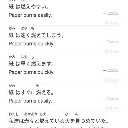
紙
は
燃え
やすい
。
Paper burns easily.
—
Tatoeba
Details ▸
かみ
はや
も
紙
は
速く
燃えて
しまう
。
Paper burns quickly.
—
Tatoeba
Details ▸
かみ
はや
も
紙
は
早く
燃えます
。
Paper burns quickly.
—
Tatoeba
Details ▸
かみ
も
紙
は
すぐに
燃える
。
Paper burns easily.
—
Tatoeba
Details ▸
わたし
あかあか
もえ
ひ
み
私達
は
赤々と
燃えている
火
を
見つめていた
。