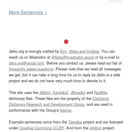
More
S
entences >
Jisho.org is lovingly crafted by
Kim, Miwa and Andrew
. You can
reach us on Mastodon at
@jisho@mastodon.social
or by e-mail to
jisho.org@gmail.com
. Before you contact us, please read our list of
frequently asked questions
. Please note that we read all messages
we get, but it can take a long time for us to reply as Jisho is a side
project and we do not have very much time to devote to it.
This site uses the
JMdict
,
Kanjidic2
,
JMnedict
and
Radkfile
dictionary files. These files are the property of the
Electronic
Dictionary Research and Development Group
, and are used in
conformance with the Group's
licence
.
Example sentences come from the
Tatoeba
project and are licensed
under
Creative Commons CC-BY
. And from the
Jreibun
project.