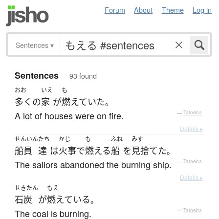
Forum
About
Theme
Log in
Sentences
▾
Sentences
— 93 found
おお
いえ
も
多く
の
家
が
燃えていた
。
A lot of houses were on fire.
—
Tatoeba
Details ▸
せんいん
たち
かじ
も
ふね
みす
船員
達
は
火事
で
燃える
船
を
見捨てた
。
The sailors abandoned the burning ship.
—
Tatoeba
Details ▸
せきたん
もえ
石炭
が
燃えている
。
The coal is burning.
—
Tatoeba