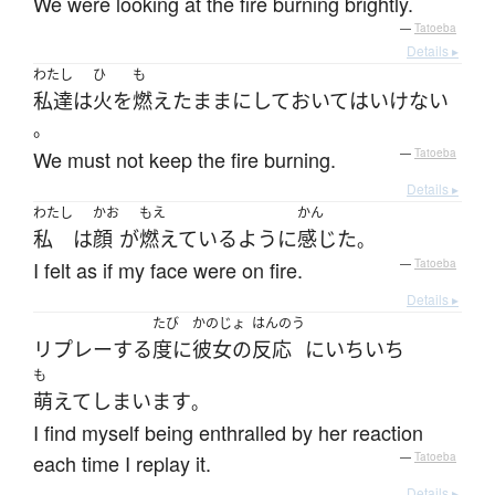
We were looking at the fire burning brightly.
—
Tatoeba
Details ▸
わたし
ひ
も
私達
は
火
を
燃えた
まま
に
して
おいて
は
いけない
。
We must not keep the fire burning.
—
Tatoeba
Details ▸
わたし
かお
もえ
かん
私
は
顔
が
燃えている
ように
感じた
。
I felt as if my face were on fire.
—
Tatoeba
Details ▸
たび
かのじょ
はんのう
リプレー
する
度に
彼女の
反応
に
いちいち
も
萌えて
しまいます
。
I find myself being enthralled by her reaction
each time I replay it.
—
Tatoeba
Details ▸