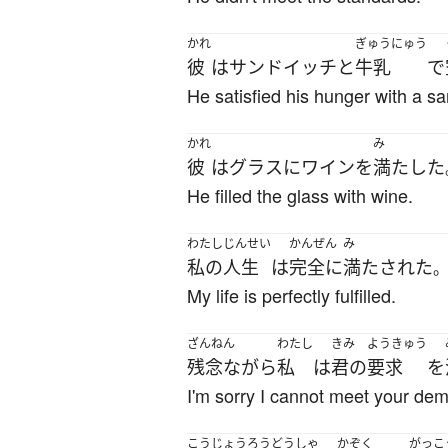
かれ
ぎゅうにゅう
彼
は
サンドイッチ
と
牛乳
で
He satisfied his hunger with a s
かれ
み
彼
は
グラス
に
ワイン
を
満たした
He filled the glass with wine.
わたし
じんせい
かんぜん
み
私の
人生
は
完全に
満たされた
My life is perfectly fulfilled.
ざんねん
わたし
きみ
ようきゅう
残念ながら
私
は
君の
要求
を
I'm sorry I cannot meet your de
こうじょう
ろうどうしゃ
かぞく
がっこ