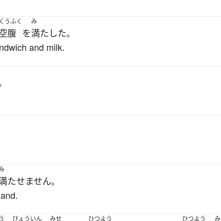
くうふく
み
空腹
を
満たした
。
andwich and milk.
。
。
み
満たせません
。
mand.
う
びょういん
みせ
ひつよう
ひつよう
み