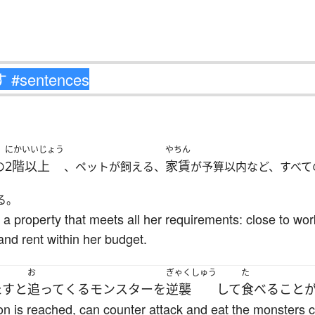
にかいいじょう
やちん
2階以上
家賃
の
、ペットが飼える、
が予算以内など、すべて
る。
d a property that meets all her requirements: close to wor
and rent within her budget.
お
ぎゃくしゅう
た
たす
と
追って
くる
モンスター
を
逆襲
して
食べる
こと
on is reached, can counter attack and eat the monsters 