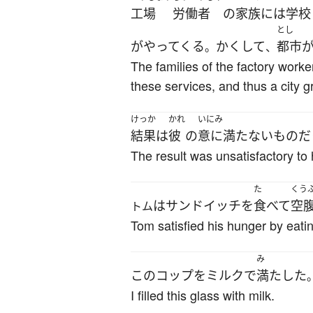
工場
労働者
の
家族
には
学校
とし
が
やってくる
かくして
都市
。
、
The families of the factory worke
these services, and thus a city g
けっか
かれ
いにみ
結果
は
彼
の
意に満たない
もの
だ
The result was unsatisfactory to 
た
くう
は
サンドイッチ
を
食べて
空
トム
Tom satisfied his hunger by eat
み
この
コップ
を
ミルク
で
満たした
I filled this glass with milk.