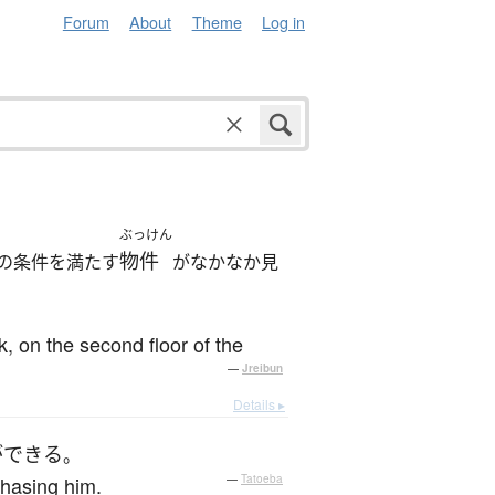
Forum
About
Theme
Log in
ぶっけん
物件
の条件を満たす
がなかなか見
k, on the second floor of the
—
Jreibun
Details ▸
が
できる
。
chasing him.
—
Tatoeba