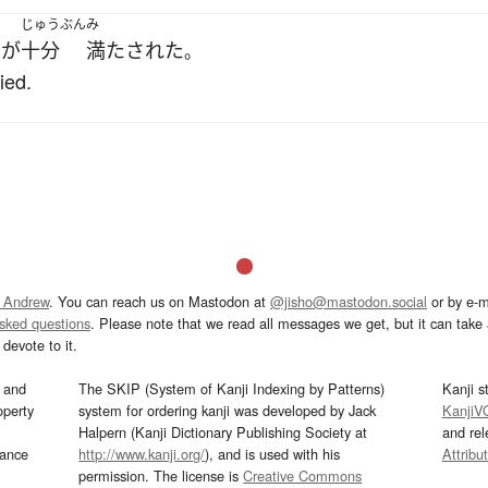
く
じゅうぶん
み
が
十分
満たされた
。
ied.
 Andrew
. You can reach us on Mastodon at
@jisho@mastodon.social
or by e-m
asked questions
. Please note that we read all messages we get, but it can take a
devote to it.
and
The SKIP (System of Kanji Indexing by Patterns)
Kanji s
operty
system for ordering kanji was developed by Jack
KanjiV
Halpern (Kanji Dictionary Publishing Society at
and re
mance
http://www.kanji.org/
), and is used with his
Attribu
permission. The license is
Creative Commons