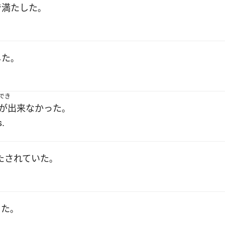
で
満たした
。
した
。
でき
が出来なかった
。
s.
たされていた
。
った
。