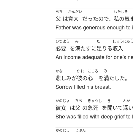
ちち
かんだい
わたし
き
父
は
寛大
だった
ので
私の
気
、
Father was generous enough to 
ひつよう
み
た
しゅうにゅ
必要
を
満たす
に
足りる
収入
An income adequate for one's n
かな
かれ
こころ
み
悲しみ
が
彼の
心
を
満たした
。
Sorrow filled his breast.
かのじょ
ちち
きゅうし
き
ふか
彼女
は
父
の
急死
を
聞いて
深
She was filled with deep grief to
かのじょ
じぶん