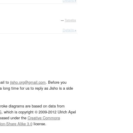
Details ▸
—
Tatoeba
Details ▸
ail to
jisho.org@gmail.com
. Before you
 long time for us to reply as Jisho is a side
troke diagrams are based on data from
G
, which is copyright © 2009-2012 Ulrich Apel
leased under the
Creative Commons
tion-Share Alike 3.0
license.