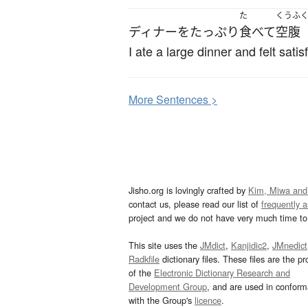
た
くうふ
ディナー
を
たっぷり
食べて
空腹
I ate a large dinner and felt satisf
More
S
entences >
Jisho.org is lovingly crafted by
Kim, Miwa and
contact us, please read our list of
frequently 
project and we do not have very much time to 
This site uses the
JMdict
,
Kanjidic2
,
JMnedict
Radkfile
dictionary files. These files are the pr
of the
Electronic Dictionary Research and
Development Group
, and are used in confor
with the Group's
licence
.