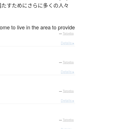
満たす
ために
さらに
多く
の
人々
ome to live in the area to provide
—
Tatoeba
Details ▸
—
Tatoeba
Details ▸
—
Tatoeba
Details ▸
—
Tatoeba