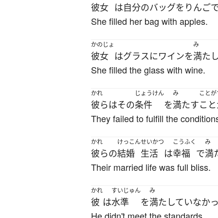
彼女
は
自分
の
バッグ
を
りんご
She filled her bag with apples.
かのじょ
み
彼女
は
グラス
に
ワイン
を
満た
She filled the glass with wine.
かれ
じょうけん
み
ことが
彼ら
は
その
条件
を
満たす
こと
They failed to fulfill the condition
かれ
けっこん
せいかつ
こうふく
み
彼らの
結婚
生活
は
幸福
で
満
Their married life was full bliss.
かれ
すいじゅん
み
彼
は
水準
を
満たしていなか
He didn't meet the standards.