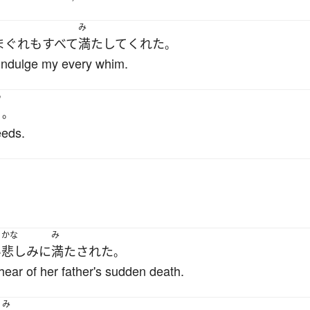
み
まぐれ
も
すべて
満たして
くれた
。
indulge my every whim.
う
。
eeds.
かな
み
い
悲しみ
に
満たされた
。
 hear of her father's sudden death.
み