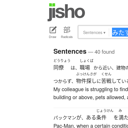
Sentences
▾
Draw
Radicals
Sentences
— 40 found
どうりょう
しょくば
同僚
職場
は、
から近い、建物
ぶっけんさが
くせん
物件探し
苦戦して
つからず、
に
い
My colleague is struggling to fin
building or above, pets allowed, 
じょうけん
み
が
ある
条件
を
満
パックマン
、
Pac-Man, when a certain conditi