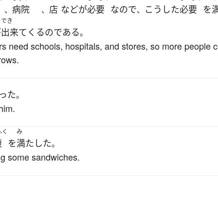
病院
店
など
が
必要
なので
こうした
必要
を
、
、
、
でき
が
出来て
くる
の
である
。
rs need schools, hospitals, and stores, so more people c
rows.
った
。
him.
ふく
み
腹
を
満たした
。
ing some sandwiches.
。