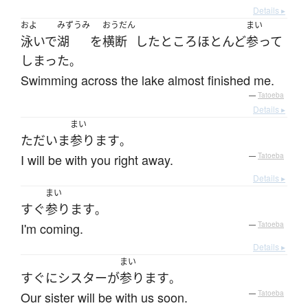
Details ▸
およ
みずうみ
おうだん
まい
泳いで
湖
を
横断
した
ところ
ほとんど
参って
しまった
。
Swimming across the lake almost finished me.
—
Tatoeba
Details ▸
まい
ただいま
参ります
。
I will be with you right away.
—
Tatoeba
Details ▸
まい
すぐ
参ります
。
I'm coming.
—
Tatoeba
Details ▸
まい
すぐに
シスター
が
参ります
。
Our sister will be with us soon.
—
Tatoeba