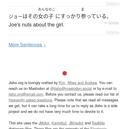
Details ▸
おんなのこ
ま
は
その
女の子
に
すっかり
参っている
ジョー
。
Joe's nuts about the girl.
—
Tatoeba
Details ▸
More
S
entences >
Jisho.org is lovingly crafted by
Kim, Miwa and Andrew
. You can
reach us on Mastodon at
@jisho@mastodon.social
or by e-mail to
jisho.org@gmail.com
. Before you contact us, please read our list of
frequently asked questions
. Please note that we read all messages
we get, but it can take a long time for us to reply as Jisho is a side
project and we do not have very much time to devote to it.
This site uses the
JMdict
,
Kanjidic2
,
JMnedict
and
Radkfile
dictionary files. These files are the property of the
Electronic