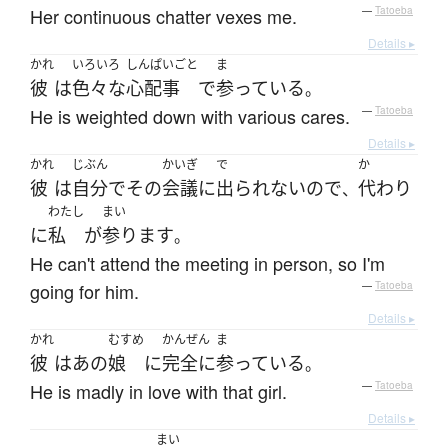
Her continuous chatter vexes me.
—
Tatoeba
Details ▸
かれ
いろいろ
しんぱいごと
ま
彼
は
色々な
心配事
で
参っている
。
He is weighted down with various cares.
—
Tatoeba
Details ▸
かれ
じぶん
かいぎ
で
か
彼
は
自分で
その
会議
に
出られない
ので
代わり
、
わたし
まい
に
私
が
参ります
。
He can't attend the meeting in person, so I'm
going for him.
—
Tatoeba
Details ▸
かれ
むすめ
かんぜん
ま
彼
は
あの
娘
に
完全に
参っている
。
He is madly in love with that girl.
—
Tatoeba
Details ▸
まい