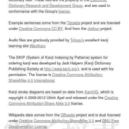
Dictionary Research and Development Group
, and are used in
conformance with the Group's
licence
.
Example sentences come from the
Tatoeba
project and are licensed
under
Creative Commons CC-BY
. And from the
Jreibun
project.
Audio files are graciously provided by
Tofugu’s
excellent kanji
learning site
WaniKani
.
The SKIP (System of Kanji Indexing by Patterns) system for
ordering kanji was developed by Jack Halpern (Kanji Dictionary
Publishing Society at
http://www.kanji.org/
), and is used with his
permission. The license is
Creative Commons Attribution-
ShareAlike 4.0 International
.
Kanji stroke diagrams are based on data from
KanjiVG
, which is
copyright © 2009-2012 Ulrich Apel and released under the
Creative
Commons Attribution-Share Alike 3.0
license.
Wikipedia data comes from the
DBpedia
project and is dual licensed
under
Creative Commons Attribution-ShareAlike 3.0
and
GNU Free
Documentation License
.