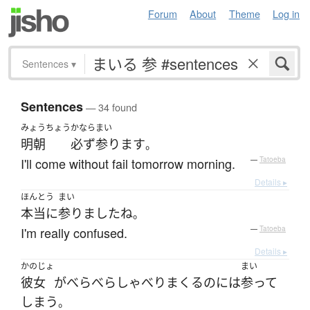
Forum
About
Theme
Log in
Sentences
▾
Sentences
— 34 found
みょうちょう
かなら
まい
明朝
必ず
参ります
。
I'll come without fail tomorrow morning.
—
Tatoeba
Details ▸
ほんとう
まい
本当に
参りました
ね
。
I'm really confused.
—
Tatoeba
Details ▸
かのじょ
まい
彼女
が
べらべら
しゃべり
まくる
の
には
参って
しまう
。