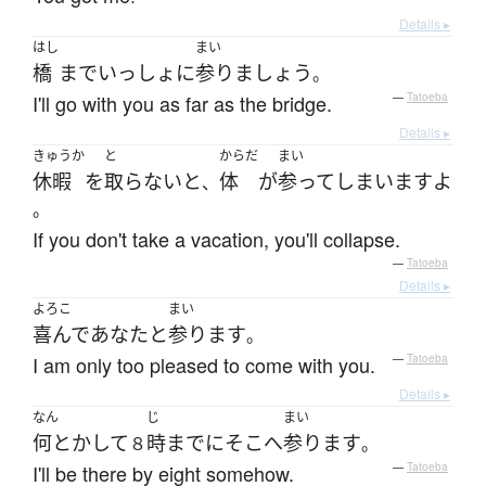
Details ▸
はし
まい
橋
まで
いっしょ
に
参りましょう
。
I'll go with you as far as the bridge.
—
Tatoeba
Details ▸
きゅうか
と
からだ
まい
休暇
を
取らない
と
体
が
参って
しまいます
よ
、
。
If you don't take a vacation, you'll collapse.
—
Tatoeba
Details ▸
よろこ
まい
喜んで
あなた
と
参ります
。
I am only too pleased to come with you.
—
Tatoeba
Details ▸
なん
じ
まい
何とか
して
時
まで
に
そこ
へ
参ります
８
。
I'll be there by eight somehow.
—
Tatoeba