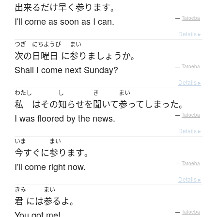
出来るだけ早く
参ります
。
I'll come as soon as I can.
—
Tatoeba
Details ▸
つぎ
にちようび
まい
次の
日曜日
に
参り
ましょうか
。
Shall I come next Sunday?
—
Tatoeba
Details ▸
わたし
し
き
まい
私
は
その
知らせ
を
聞いて
参って
しまった
。
I was floored by the news.
—
Tatoeba
Details ▸
いま
まい
今すぐ
に
参ります
。
I'll come right now.
—
Tatoeba
Details ▸
きみ
まい
君
には
参る
よ
。
You got me!
—
Tatoeba